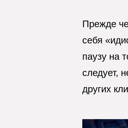
Прежде че
себя «иди
паузу на т
следует, 
других кл