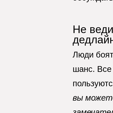
Не вед
дедлай
Люди боят
шанс. Все
пользуютс
вы может
замечател