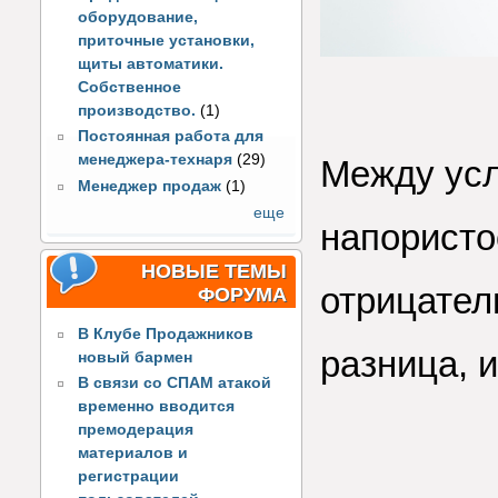
оборудование,
приточные установки,
щиты автоматики.
Собственное
производство.
(1)
Постоянная работа для
менеджера-технаря
(29)
Между усл
Менеджер продаж
(1)
еще
напористо
НОВЫЕ ТЕМЫ
отрицател
ФОРУМА
В Клубе Продажников
разница, и
новый бармен
В связи со СПАМ атакой
временно вводится
премодерация
материалов и
регистрации