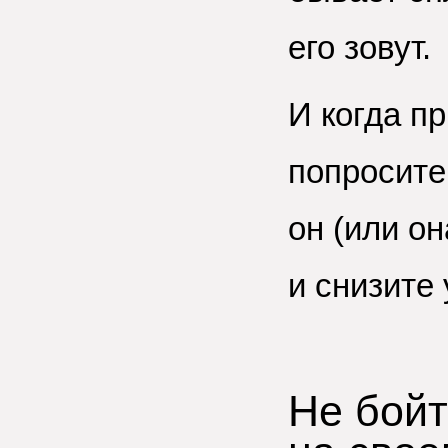
его зовут.
И когда п
попросите
он (или он
и снизите
Не бойт