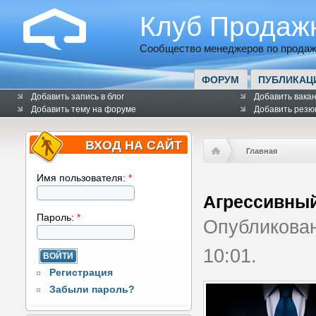
Клуб Продаж
Сообщество менеджеров по продаж
ФОРУМ
ПУБЛИКАЦ
Добавить запись в блог
Добавить вака
Добавить тему на форуме
Добавить резю
ВХОД НА САЙТ
Главная
Имя пользователя:
*
Агрессивны
Пароль:
*
Опубликова
10:01.
Регистрация
Забыли пароль?