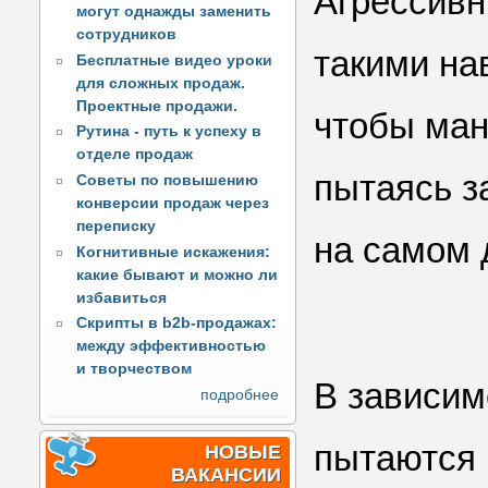
Агрессив
могут однажды заменить
сотрудников
такими на
Бесплатные видео уроки
для сложных продаж.
Проектные продажи.
чтобы ман
Рутина - путь к успеху в
отделе продаж
пытаясь за
Советы по повышению
конверсии продаж через
переписку
на самом д
Когнитивные искажения:
какие бывают и можно ли
избавиться
Скрипты в b2b-продажах:
между эффективностью
и творчеством
В зависим
подробнее
пытаются
НОВЫЕ
ВАКАНСИИ