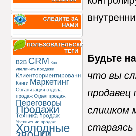
контролир
внутренни
СЛЕДИТЕ ЗА
НАМИ
ПОЛЬЗОВАТЕЛЬСКИЕ
ТЕГИ
Будьте на
CRM
B2B
Как
увеличить продажи
что вы с
Клиентоориентированность
Маркетинг
Книги
Организация отдела
продавец 
продаж
Отдел продаж
Переговоры
Продажи
слишком 
Техника продаж
Увеличение продаж
Холодные
стараясь
звонки