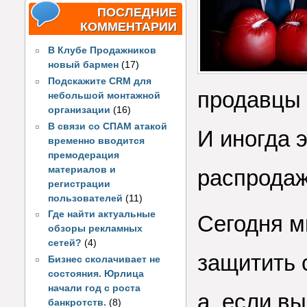
ПОСЛЕДНИЕ
КОММЕНТАРИИ
В Клубе Продажников
новый бармен
(17)
Подскажите CRM для
продавцы 
небольшой монтажной
организации
(16)
В связи со СПАМ атакой
И иногда 
временно вводится
премодерация
материалов и
распродаж
регистрации
пользователей
(11)
Где найти актуальные
Сегодня м
обзоры рекламных
сетей?
(4)
защитить 
Бизнес сколачивает не
состояния. Юрлица
начали год с роста
а, если в
банкротств.
(8)