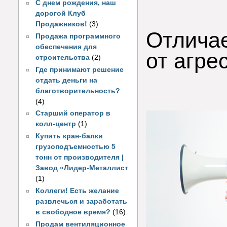
С днем рождения, наш
дорогой Клуб
Продажников!
(3)
Отлича
Продажа программного
обеспечения для
от агре
строительства
(2)
Где принимают решение
отдать деньги на
благотворительность?
(4)
Старший оператор в
колл-центр
(1)
Купить кран-балки
грузоподъемностью 5
тонн от производителя |
Завод «Лидер-Металлист
(1)
Коллеги! Есть желание
развлечься и заработать
в свободное время?
(16)
Продам вентиляционное