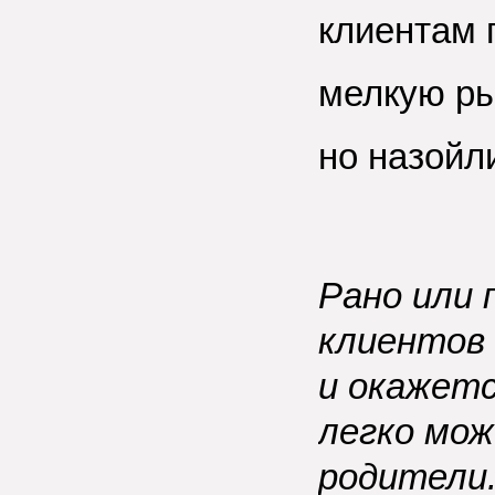
клиентам 
мелкую ры
но назойли
Рано или 
клиентов 
и окажет
легко мо
родители