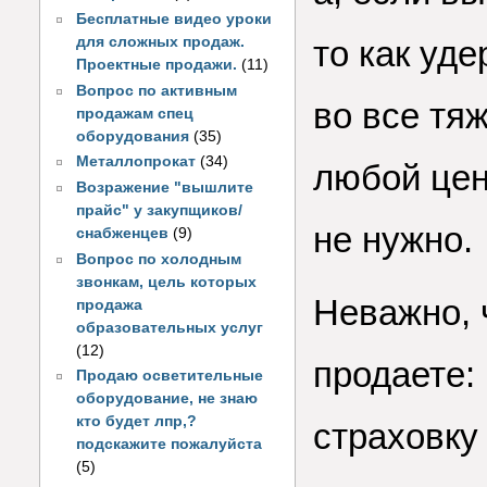
Бесплатные видео уроки
для сложных продаж.
то как уде
Проектные продажи.
(11)
Вопрос по активным
во все тя
продажам спец
оборудования
(35)
Металлопрокат
(34)
любой цен
Возражение "вышлите
прайс" у закупщиков/
не нужно.
снабженцев
(9)
Вопрос по холодным
звонкам, цель которых
Неважно, 
продажа
образовательных услуг
(12)
продаете:
Продаю осветительные
оборудование, не знаю
кто будет лпр,?
страховку 
подскажите пожалуйста
(5)