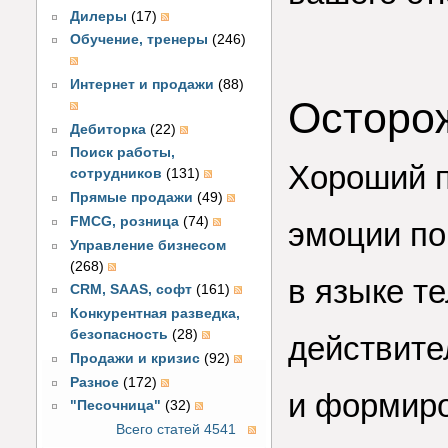
Дилеры
(17)
Обучение, тренеры
(246)
Интернет и продажи
(88)
Осторо
Дебиторка
(22)
Поиск работы,
Хороший п
сотрудников
(131)
Прямые продажи
(49)
FMCG, розница
(74)
эмоции по
Управление бизнесом
(268)
в языке те
CRM, SAAS, софт
(161)
Конкурентная разведка,
безопасность
(28)
действит
Продажи и кризис
(92)
Разное
(172)
и формиро
"Песочница"
(32)
Всего статей 4541