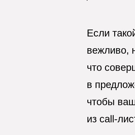
Если тако
вежливо, 
что совер
в предлож
чтобы ваш
из
call-лис