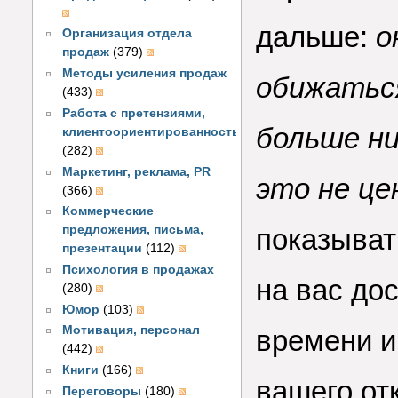
дальше:
о
Организация отдела
продаж
(379)
Методы усиления продаж
обижаться
(433)
Работа с претензиями,
больше ни
клиентоориентированность
(282)
Маркетинг, реклама, PR
это не ц
(366)
Коммерческие
предложения, письма,
показывать
презентации
(112)
Психология в продажах
на вас до
(280)
Юмор
(103)
Мотивация, персонал
времени и
(442)
Книги
(166)
вашего отк
Переговоры
(180)