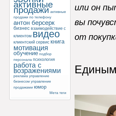
активные
или он п
продажи
активные
продажи по телефону
вы почувс
антон берсерк
бизнес
взаимодействие с
видео
от покупк
клиентом
книга
клиентский сервис
мотивация
обучение
подбор
психология
персонала
работа с
Единым
возражениями
реклама
управление
бизнесом
управление
юмор
продажами
Мета теги