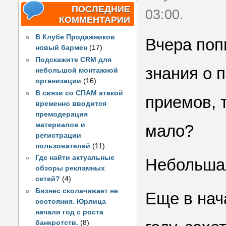
ПОСЛЕДНИЕ
03:00.
КОММЕНТАРИИ
В Клубе Продажников
Вчера поп
новый бармен
(17)
Подскажите CRM для
знания о 
небольшой монтажной
организации
(16)
В связи со СПАМ атакой
приемов, т
временно вводится
премодерация
материалов и
мало?
регистрации
пользователей
(11)
Где найти актуальные
Небольшая
обзоры рекламных
сетей?
(4)
Бизнес сколачивает не
Еще в нач
состояния. Юрлица
начали год с роста
банкротств.
(8)