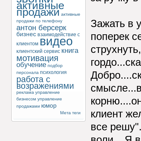
активные
продажи
активные
Зажать в у
продажи по телефону
антон берсерк
поперек се
бизнес
взаимодействие с
видео
клиентом
струхнуть
книга
клиентский сервис
мотивация
гордо...ск
обучение
подбор
психология
Добро....с
персонала
работа с
возражениями
смысле...
реклама
управление
корню....о
бизнесом
управление
юмор
продажами
клиент жел
Мета теги
все решу".
воли... Я 