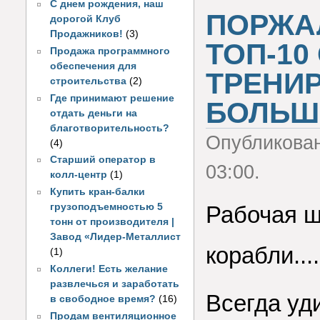
С днем рождения, наш
ПОРЖАЛ
дорогой Клуб
Продажников!
(3)
ТОП-10
Продажа программного
обеспечения для
ТРЕНИ
строительства
(2)
Где принимают решение
БОЛЬШИ
отдать деньги на
благотворительность?
Опубликова
(4)
Старший оператор в
03:00.
колл-центр
(1)
Купить кран-балки
грузоподъемностью 5
Рабочая ш
тонн от производителя |
Завод «Лидер-Металлист
корабли....
(1)
Коллеги! Есть желание
развлечься и заработать
Всегда уд
в свободное время?
(16)
Продам вентиляционное