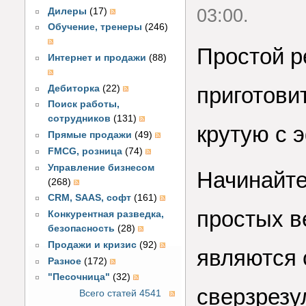
03:00.
Дилеры
(17)
Обучение, тренеры
(246)
Простой р
Интернет и продажи
(88)
приготови
Дебиторка
(22)
Поиск работы,
сотрудников
(131)
крутую с 
Прямые продажи
(49)
FMCG, розница
(74)
Управление бизнесом
Начинайте
(268)
CRM, SAAS, софт
(161)
простых ве
Конкурентная разведка,
безопасность
(28)
Продажи и кризис
(92)
являются 
Разное
(172)
"Песочница"
(32)
сверзрезу
Всего статей 4541