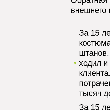
Обратная 
внешнего 
За 15 л
костюма
штанов.
ходил и
клиента
потраче
тысяч д
За 15 л