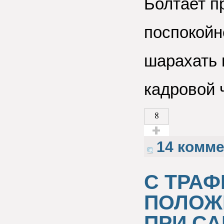
Болтает п
поспокойне
шарахать 
кадровой 
8
Голос за!
14 комм
С ТРАФ
ПОЛОЖ
ПРИ СА