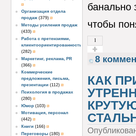
банально з
Организация отдела
продаж
(379)
чтобы пон
Методы усиления продаж
(433)
1
Работа с претензиями,
клиентоориентированность
(282)
Голос за!
8 комме
Маркетинг, реклама, PR
(366)
Коммерческие
КАК ПР
предложения, письма,
презентации
(112)
УТРЕН
Психология в продажах
(280)
КРУТУ
Юмор
(103)
Мотивация, персонал
СТАЛЬНЫ
(442)
Книги
(166)
Опубликова
Переговоры
(180)