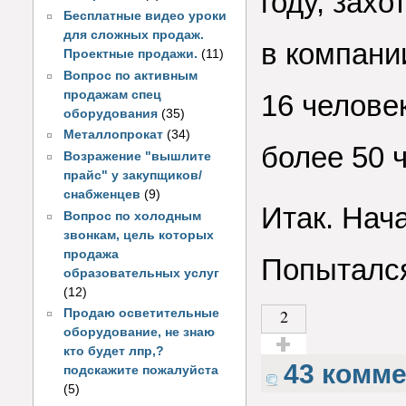
году, зах
Бесплатные видео уроки
для сложных продаж.
в компани
Проектные продажи.
(11)
Вопрос по активным
продажам спец
16 челове
оборудования
(35)
Металлопрокат
(34)
более 50 
Возражение "вышлите
прайс" у закупщиков/
снабженцев
(9)
Итак. Нача
Вопрос по холодным
звонкам, цель которых
продажа
Попытался
образовательных услуг
(12)
2
Продаю осветительные
оборудование, не знаю
кто будет лпр,?
Голос за!
43 комм
подскажите пожалуйста
(5)