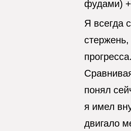
фудами) +
Я всегда с
стержень,
прогресса
Сравнивая 
понял сейч
я имел вн
двигало м