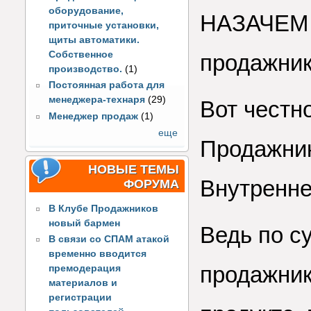
оборудование,
НАЗАЧЕМ 
приточные установки,
щиты автоматики.
Собственное
продажник
производство.
(1)
Постоянная работа для
менеджера-технаря
(29)
Вот честн
Менеджер продаж
(1)
еще
Продажни
НОВЫЕ ТЕМЫ
Внутренне
ФОРУМА
В Клубе Продажников
новый бармен
Ведь по су
В связи со СПАМ атакой
временно вводится
продажник
премодерация
материалов и
регистрации