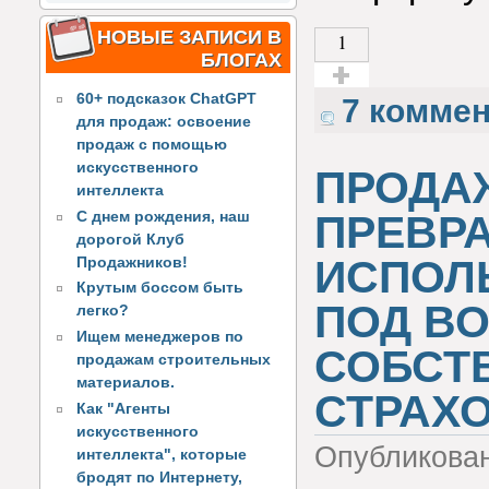
НОВЫЕ ЗАПИСИ В
1
БЛОГАХ
60+ подсказок ChatGPT
Голос за!
7 комме
для продаж: освоение
продаж с помощью
искусственного
ПРОДА
интеллекта
ПРЕВР
С днем рождения, наш
дорогой Клуб
ИСПОЛЬ
Продажников!
Крутым боссом быть
ПОД В
легко?
Ищем менеджеров по
СОБСТ
продажам строительных
материалов.
СТРАХ
Как "Агенты
искусственного
Опубликова
интеллекта", которые
бродят по Интернету,