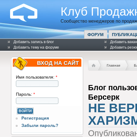
Клуб Продаж
Сообщество менеджеров по продаж
ФОРУМ
ПУБЛИКАЦ
Добавить запись в блог
Добавить вака
Добавить тему на форуме
Добавить резю
ВХОД НА САЙТ
Главная
Б
Имя пользователя:
*
Блог пользо
Пароль:
*
Берсерк
НЕ ВЕ
ХАРИЗ
Регистрация
Забыли пароль?
Опубликова