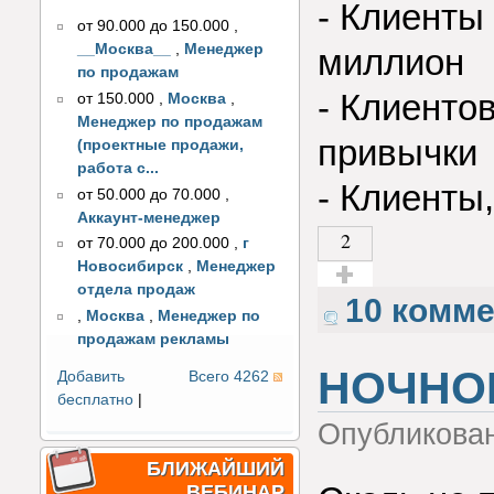
- Клиенты
от 90.000 до 150.000
,
__Москва__
,
Менеджер
миллион
по продажам
- Клиенто
от 150.000
,
Москва
,
Менеджер по продажам
привычки
(проектные продажи,
работа с...
- Клиенты,
от 50.000 до 70.000
,
Аккаунт-менеджер
2
от 70.000 до 200.000
,
г
Новосибирск
,
Менеджер
отдела продаж
Голос за!
10 комм
,
Москва
,
Менеджер по
продажам рекламы
НОЧНОЕ
Добавить
Всего 4262
бесплатно
|
Опубликова
БЛИЖАЙШИЙ
ВЕБИНАР