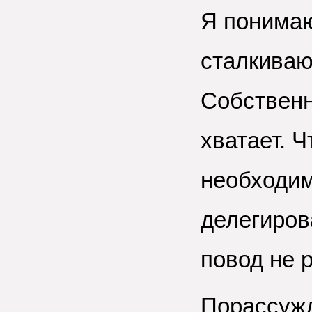
Я понимаю
сталкиваю
Собственн
хватает. 
необходим
делегиров
повод не 
Порассужд