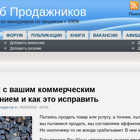
б Продажников
Поис
во менеджеров по продажам с 2009г
ФОРУМ
ПУБЛИКАЦИИ
КНИГИ
ВАКАНСИИ
АФИШ
Добавить вакансию
Д
Добавить резюме
Д
к с вашим коммерческим
ием и как это исправить
редактор
вт, 06/09/2016 - 03:00.
Пытаясь продать товар или услугу, а точнее, пыт
мы пытаемся продать, мы составляем эффектив
Но оно
почему-то
не всегда срабатывает. В чем
Гуру продаж Дин Шанц утверждает: многие пре