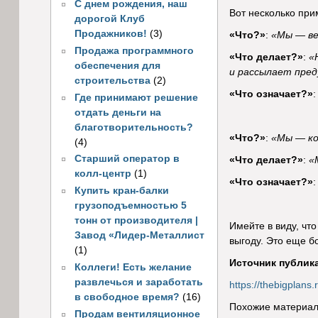
С днем рождения, наш
Вот несколько при
дорогой Клуб
Продажников!
(3)
«Что?»
:
«Мы — ве
Продажа программного
«Что делает?»
:
«
обеспечения для
и рассылает пред
строительства
(2)
«Что означает?»
Где принимают решение
отдать деньги на
благотворительность?
«Что?»
:
«Мы — ко
(4)
Старший оператор в
«Что делает?»
:
«
колл-центр
(1)
«Что означает?»
Купить кран-балки
грузоподъемностью 5
тонн от производителя |
Имейте в виду, чт
Завод «Лидер-Металлист
выгоду. Это еще б
(1)
Источник публик
Коллеги! Есть желание
развлечься и заработать
https://thebigplan
в свободное время?
(16)
Похожие материал
Продам вентиляционное