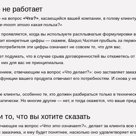
 не работает
е на вопрос
«Что?»
, касающийся вашей компании, в голову клиент
е-то
от этого какая польза?»
 проявляется, когда вы используете расплывчатые формулировки 
ит конкретные цифры — скажем, &
laquo;Чистая прибыль за перво
 потребителя эти цифры означают не совсем то, что для вас.
 подумать, что в случае срыва договоренностей вы откажетесь от с
з них для вас не принципиальна.
ением, отвечающим на вопрос «Что делает?»: оно заставляет заказ
 функции вашего продукта отвечают его потребностям. И снова у н
е клиенты, особенно те, кто должен разбираться только в техниче
атически. Но многие другие — нет, и тогда окажется, что ваше п
и то, что вы хотите сказать
ечающее на вопрос
«Что это означает?»
, делает за клиента всю
 заказчика, и ему будет понятнее, насколько оно удовлетворяет ег