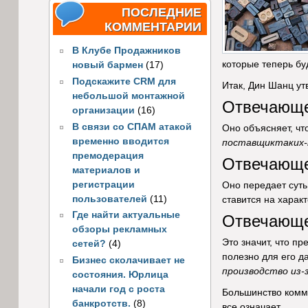
ПОСЛЕДНИЕ
КОММЕНТАРИИ
В Клубе Продажников
которые теперь бу
новый бармен
(17)
Подскажите CRM для
Итак, Дин Шанц ут
небольшой монтажной
Отвечающе
организации
(16)
В связи со СПАМ атакой
Оно объясняет, чт
временно вводится
поставщик
таких
премодерация
Отвечающе
материалов и
регистрации
Оно передает суть 
пользователей
(11)
ставится на харак
Где найти актуальные
Отвечающее
обзоры рекламных
Это значит, что п
сетей?
(4)
полезно для его д
Бизнес сколачивает не
производство
из-
состояния. Юрлица
начали год с роста
Большинство комме
банкротств.
(8)
все означает.