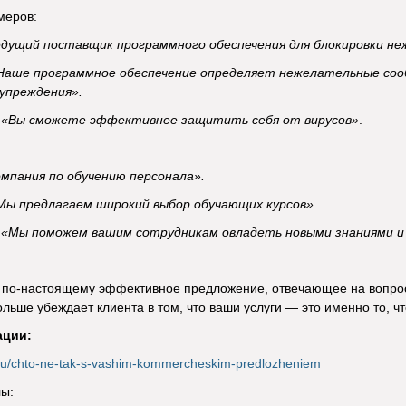
меров:
дущий поставщик программного обеспечения для блокировки н
Наше программное обеспечение определяет нежелательные сооб
упреждения».
:
«Вы сможете эффективнее защитить себя от вирусов»
.
мпания по обучению персонала».
Мы предлагаем широкий выбор обучающих курсов».
:
«Мы поможем вашим сотрудникам овладеть новыми знаниями и 
о
по-настоящему
эффективное предложение, отвечающее на вопрос
ольше убеждает клиента в том, что ваши услуги — это именно то, чт
ации:
s.ru/chto-ne-tak-s-vashim-kommercheskim-predlozheniem
ы: