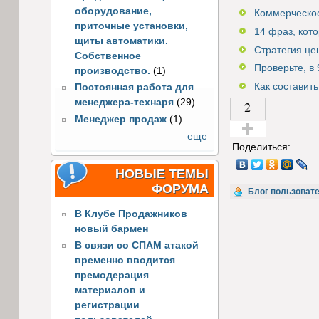
оборудование,
Коммерческое
приточные установки,
14 фраз, кот
щиты автоматики.
Стратегия це
Собственное
Проверьте, в 
производство.
(1)
Как составит
Постоянная работа для
менеджера-технаря
(29)
2
Менеджер продаж
(1)
еще
Голос за!
Поделиться:
НОВЫЕ ТЕМЫ
ФОРУМА
Блог пользоват
В Клубе Продажников
новый бармен
В связи со СПАМ атакой
временно вводится
премодерация
материалов и
регистрации