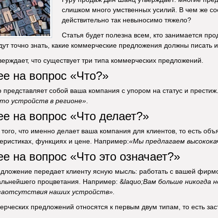
слишком много умственных усилий. В чем же сост
действительно так невыносимо тяжело?
Статья будет полезна всем, кто занимается пр
дут точно знать, какие коммерческие предложения должны писать и
верждает, что существует три типа коммерческих предложений.
е на вопрос «Что?»
о представляет собой ваша компания с упором на статус и прести
-то
устройств в регионе»
.
е на вопрос «Что делает?»
того, что именно делает ваша компания для клиентов, то есть объя
теристиках, функциях и цене. Например:
«Мы предлагаем высокока
 на вопрос «Что это означает?»
редложение передает клиенту ясную мысль: работать с вашей фирмо
альнейшего процветания. Например: &
laquo;Вам больше никогда 
за
отсутствия наших устройств».
рческих предложений относятся к первым двум типам, то есть зас