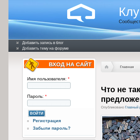
Клу
Сообщест
Добавить запись в блог
Добавить тему на форуме
ВХОД НА САЙТ
Главная
Имя пользователя:
*
Что не та
Пароль:
*
предложен
Опубликовано
Главный 
Регистрация
Забыли пароль?