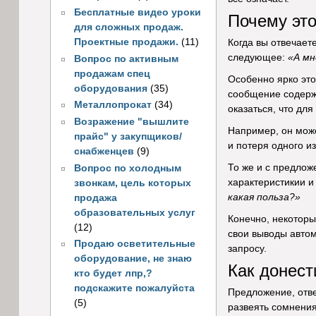
Бесплатные видео уроки
Почему это
для сложных продаж.
Проектные продажи.
(11)
Когда вы отвечает
следующее:
«А
мн
Вопрос по активным
продажам спец
Особенно ярко это
оборудования
(35)
сообщение содерж
Металлопрокат
(34)
оказаться, что для
Возражение "вышлите
Например, он может
прайс" у закупщиков/
и потеря одного и
снабженцев
(9)
То же и с предлож
Вопрос по холодным
характеристикии и
звонкам, цель которых
какая польза?»
продажа
образовательных услуг
Конечно, некоторы
(12)
свои выводы автом
Продаю осветительные
запросу.
оборудование, не знаю
Как донест
кто будет лпр,?
подскажите пожалуйста
Предложение, отв
(5)
развеять сомнения