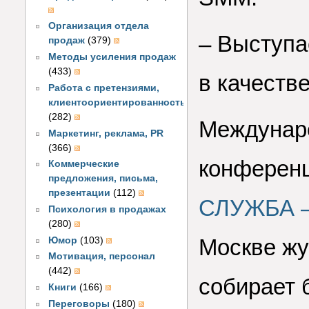
Организация отдела
–
Выступа
продаж
(379)
Методы усиления продаж
(433)
в качестве
Работа с претензиями,
клиентоориентированность
(282)
Междунаро
Маркетинг, реклама, PR
(366)
конферен
Коммерческие
предложения, письма,
презентации
(112)
СЛУЖБА —
Психология в продажах
(280)
Москве жу
Юмор
(103)
Мотивация, персонал
(442)
собирает 
Книги
(166)
Переговоры
(180)