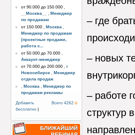
враждебн
от 90.000 до 150.000
,
__Москва__
,
Менеджер
–
где брат
по продажам
от 150.000
,
Москва
,
Менеджер по продажам
происходи
(проектные продажи,
работа с...
от 50.000 до 70.000
,
–
новых т
Аккаунт-менеджер
от 70.000 до 200.000
,
г
внутрикор
Новосибирск
,
Менеджер
отдела продаж
,
Москва
,
Менеджер по
–
работе 
продажам рекламы
Добавить
Всего 4262
бесплатно
|
структур 
направлен
БЛИЖАЙШИЙ
ВЕБИНАР