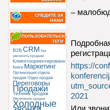
–
малобюд
СЛЕДИТЕ ЗА
НАМИ
ПОЛЬЗОВАТЕЛЬСКИЕ
Подробная
ТЕГИ
CRM
B2B
регистрац
Как
увеличить продажи
Клиентоориентированность
https://co
Маркетинг
Книги
Организация отдела
konferenci
продаж
Отдел продаж
Переговоры
utm_sourc
Продажи
Техника продаж
2021
Увеличение продаж
Холодные
звонки
Или звонит