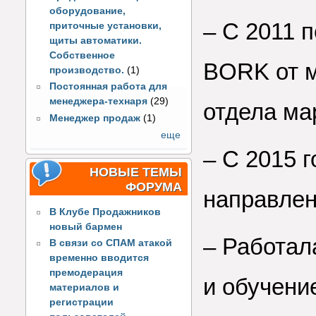
оборудование,
–
С 2011 п
приточные установки,
щиты автоматики.
Собственное
BORK от м
производство.
(1)
Постоянная работа для
менеджера-технаря
(29)
отдела ма
Менеджер продаж
(1)
еще
–
С 2015 г
НОВЫЕ ТЕМЫ
ФОРУМА
направле
В Клубе Продажников
новый бармен
–
Работал
В связи со СПАМ атакой
временно вводится
премодерация
и обучени
материалов и
регистрации