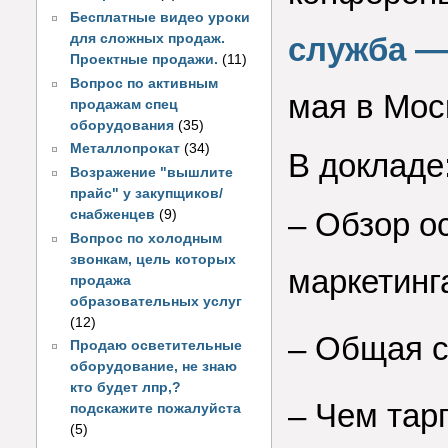
Бесплатные видео уроки
для сложных продаж.
служба —
Проектные продажи.
(11)
Вопрос по активным
мая в Мос
продажам спец
оборудования
(35)
Металлопрокат
(34)
В докладе
Возражение "вышлите
прайс" у закупщиков/
–
Обзор ос
снабженцев
(9)
Вопрос по холодным
звонкам, цель которых
маркетинг
продажа
образовательных услуг
(12)
–
Общая с
Продаю осветительные
оборудование, не знаю
кто будет лпр,?
–
Чем тарг
подскажите пожалуйста
(5)