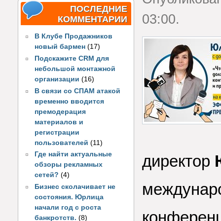
ПОСЛЕДНИЕ
03:00.
КОММЕНТАРИИ
В Клубе Продажников
новый бармен
(17)
Подскажите CRM для
небольшой монтажной
организации
(16)
В связи со СПАМ атакой
временно вводится
премодерация
материалов и
регистрации
пользователей
(11)
Где найти актуальные
директор
обзоры рекламных
сетей?
(4)
междунаро
Бизнес сколачивает не
состояния. Юрлица
начали год с роста
конферен
банкротств.
(8)