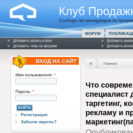
Клуб Продаж
Сообщество менеджеров по продаж
ФОРУМ
ПУБЛИКАЦ
Добавить запись в блог
Добавить вака
Добавить тему на форуме
Добавить резю
ВХОД НА САЙТ
Главная
Имя пользователя:
*
Что совреме
Пароль:
*
специалист 
таргетинг, к
рекламу и п
Регистрация
маркетинг(п
Забыли пароль?
Опубликова