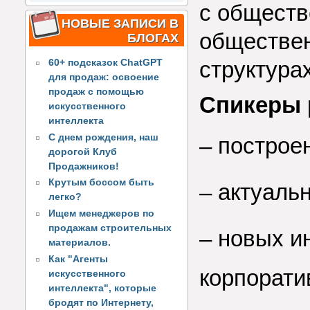
с обществ
НОВЫЕ ЗАПИСИ В
обществен
БЛОГАХ
структурах
60+ подсказок ChatGPT
для продаж: освоение
продаж с помощью
Спикеры 
искусственного
интеллекта
С днем рождения, наш
–
построе
дорогой Клуб
Продажников!
Крутым боссом быть
–
актуальн
легко?
Ищем менеджеров по
продажам строительных
–
новых и
материалов.
Как "Агенты
корпорат
искусственного
интеллекта", которые
бродят по Интернету,