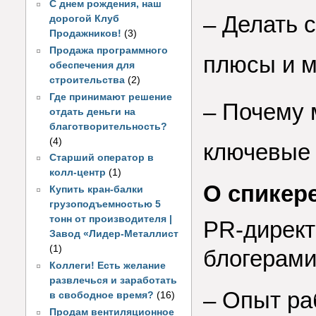
С днем рождения, наш
–
Делать с
дорогой Клуб
Продажников!
(3)
Продажа программного
плюсы и 
обеспечения для
строительства
(2)
Где принимают решение
–
Почему м
отдать деньги на
благотворительность?
(4)
ключевые
Старший оператор в
колл-центр
(1)
О спикер
Купить кран-балки
грузоподъемностью 5
тонн от производителя |
PR-директ
Завод «Лидер-Металлист
(1)
блогерам
Коллеги! Есть желание
развлечься и заработать
–
Опыт раб
в свободное время?
(16)
Продам вентиляционное