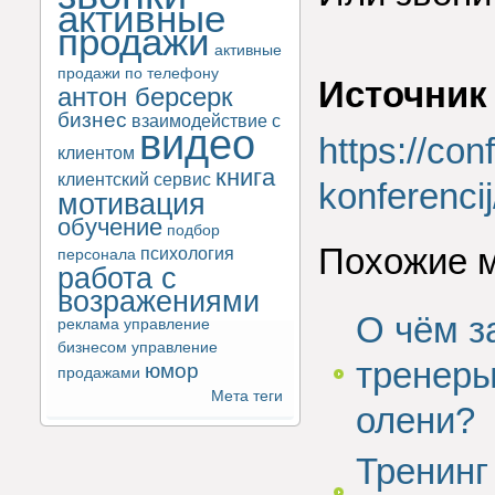
активные
продажи
активные
продажи по телефону
Источник
антон берсерк
бизнес
взаимодействие с
видео
https://co
клиентом
книга
клиентский сервис
konferenci
мотивация
обучение
подбор
Похожие 
психология
персонала
работа с
возражениями
О чём з
реклама
управление
бизнесом
управление
тренеры
юмор
продажами
Мета теги
олени?
Тренинг