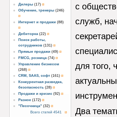
с обществ
Дилеры
(17)
Обучение, тренеры
(246)
служб, на
Интернет и продажи
(88)
секретаре
Дебиторка
(22)
Поиск работы,
сотрудников
(131)
специалис
Прямые продажи
(49)
FMCG, розница
(74)
для того,
Управление бизнесом
(268)
CRM, SAAS, софт
(161)
актуальны
Конкурентная разведка,
безопасность
(28)
инструмен
Продажи и кризис
(92)
Разное
(172)
"Песочница"
(32)
Два темат
Всего статей 4541