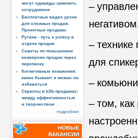
–
управлен
могут однажды заменить
сотрудников
Бесплатные видео уроки
негативом
для сложных продаж.
Проектные продажи.
Рутина - путь к успеху в
–
технике
отделе продаж
Советы по повышению
конверсии продаж через
для спике
переписку
Когнитивные искажения:
какие бывают и можно ли
–
комьюни
избавиться
Скрипты в b2b-продажах:
между эффективностью
–
том, как
и творчеством
подробнее
настроенн
НОВЫЕ
ВАКАНСИИ