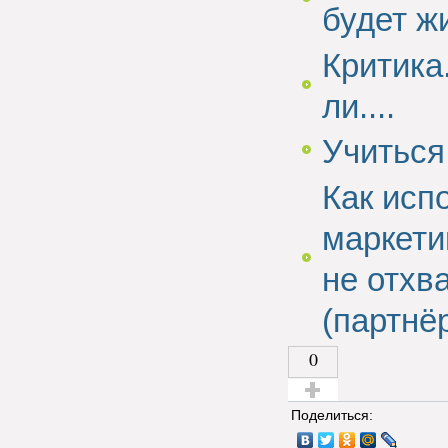
будет 
Критика
ли....
Учиться
Как исп
маркети
не отхв
(партнё
0
Голос за!
Поделиться: