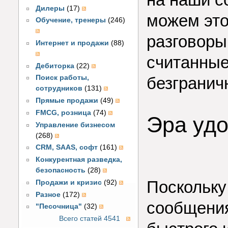
Дилеры
(17)
можем это
Обучение, тренеры
(246)
разговоры
Интернет и продажи
(88)
считанные
Дебиторка
(22)
безгранич
Поиск работы,
сотрудников
(131)
Прямые продажи
(49)
FMCG, розница
(74)
Эра уд
Управление бизнесом
(268)
CRM, SAAS, софт
(161)
Конкурентная разведка,
безопасность
(28)
Поскольку
Продажи и кризис
(92)
Разное
(172)
сообщени
"Песочница"
(32)
Всего статей 4541