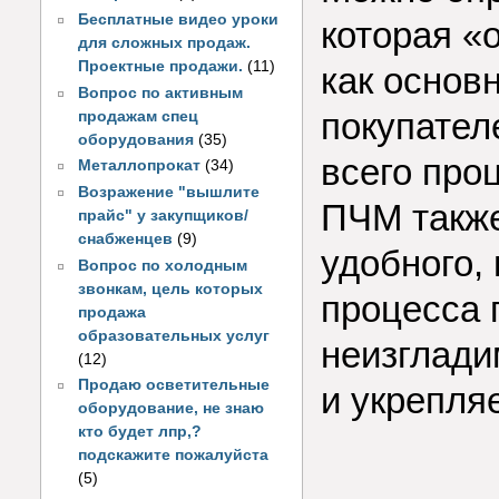
Бесплатные видео уроки
которая «
для сложных продаж.
Проектные продажи.
(11)
как основ
Вопрос по активным
покупател
продажам спец
оборудования
(35)
всего про
Металлопрокат
(34)
Возражение "вышлите
ПЧМ также
прайс" у закупщиков/
снабженцев
(9)
удобного,
Вопрос по холодным
звонкам, цель которых
процесса 
продажа
образовательных услуг
неизглади
(12)
Продаю осветительные
и укрепля
оборудование, не знаю
кто будет лпр,?
подскажите пожалуйста
(5)