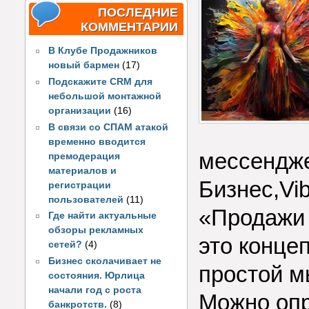
ПОСЛЕДНИЕ
КОММЕНТАРИИ
В Клубе Продажников
новый бармен
(17)
Подскажите CRM для
небольшой монтажной
организации
(16)
В связи со СПАМ атакой
временно вводится
мессендже
премодерация
материалов и
Бизнес,Vib
регистрации
пользователей
(11)
«Продажи
Где найти актуальные
обзоры рекламных
это конце
сетей?
(4)
Бизнес сколачивает не
простой м
состояния. Юрлица
начали год с роста
Можно опр
банкротств.
(8)