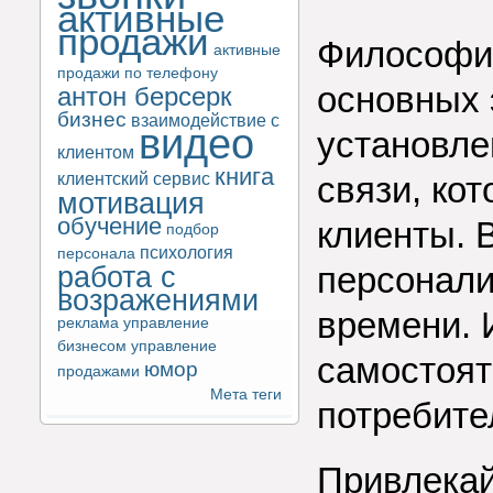
активные
продажи
Философия
активные
продажи по телефону
основных 
антон берсерк
бизнес
взаимодействие с
видео
установле
клиентом
книга
клиентский сервис
связи, ко
мотивация
обучение
клиенты. 
подбор
психология
персонала
персонали
работа с
возражениями
времени. 
реклама
управление
бизнесом
управление
самостоят
юмор
продажами
Мета теги
потребите
Привлекай