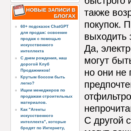
быстрого 
также воз
НОВЫЕ ЗАПИСИ В
БЛОГАХ
покупок. 
60+ подсказок ChatGPT
для продаж: освоение
выходить з
продаж с помощью
искусственного
Да, элект
интеллекта
могут быт
С днем рождения, наш
дорогой Клуб
но они не
Продажников!
Крутым боссом быть
предпочте
легко?
Ищем менеджеров по
отфильтро
продажам строительных
материалов.
непрочит
Как "Агенты
искусственного
С другой 
интеллекта", которые
бродят по Интернету,