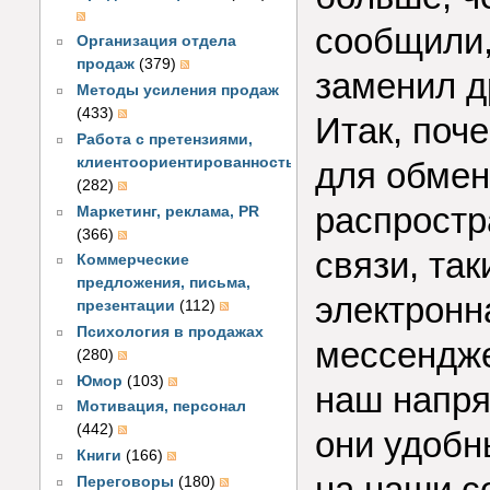
сообщили,
Организация отдела
продаж
(379)
заменил д
Методы усиления продаж
(433)
Итак, поч
Работа с претензиями,
клиентоориентированность
для обмен
(282)
распростр
Маркетинг, реклама, PR
(366)
связи, та
Коммерческие
предложения, письма,
электронн
презентации
(112)
Психология в продажах
мессендже
(280)
Юмор
(103)
наш напря
Мотивация, персонал
(442)
они удобн
Книги
(166)
на наши с
Переговоры
(180)