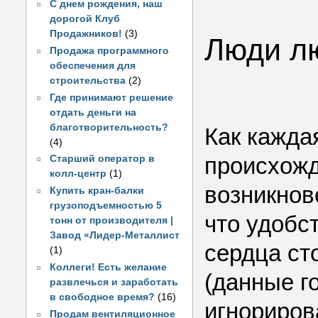
С днем рождения, наш
дорогой Клуб
Продажников!
(3)
Люди л
Продажа программного
обеспечения для
строительства
(2)
Где принимают решение
отдать деньги на
благотворительность?
Как кажда
(4)
происхожд
Старший оператор в
колл-центр
(1)
возникнов
Купить кран-балки
грузоподъемностью 5
что удобс
тонн от производителя |
Завод «Лидер-Металлист
сердца ст
(1)
Коллеги! Есть желание
(данные го
развлечься и заработать
в свободное время?
(16)
игнориров
Продам вентиляционное