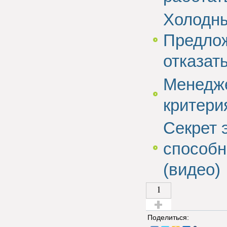
Холодны
Предлож
отказат
Менедже
критери
Секрет 
способн
(видео)
1
Голос за!
Поделиться: