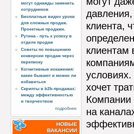
могут даж
могут однажды заменить
сотрудников
давления,
Бесплатные видео уроки
клиента, 
для сложных продаж.
Проектные продажи.
определен
Рутина - путь к успеху в
отделе продаж
клиентам 
Советы по повышению
конверсии продаж через
компаниями
переписку
Когнитивные искажения:
условиях.
какие бывают и можно ли
избавиться
хочет тра
Скрипты в b2b-продажах:
между эффективностью
Компании 
и творчеством
на канала
подробнее
эффективн
НОВЫЕ
ВАКАНСИИ