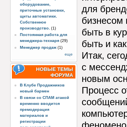
оборудование,
для бренд
приточные установки,
щиты автоматики.
бизнесом 
Собственное
производство.
(1)
быть в кур
Постоянная работа для
быть и как
менеджера-технаря
(29)
Менеджер продаж
(1)
Итак, сего
еще
с мессенд
НОВЫЕ ТЕМЫ
ФОРУМА
новым ос
В Клубе Продажников
Процесс о
новый бармен
В связи со СПАМ атакой
сообщени
временно вводится
премодерация
компьютер
материалов и
регистрации
феномено