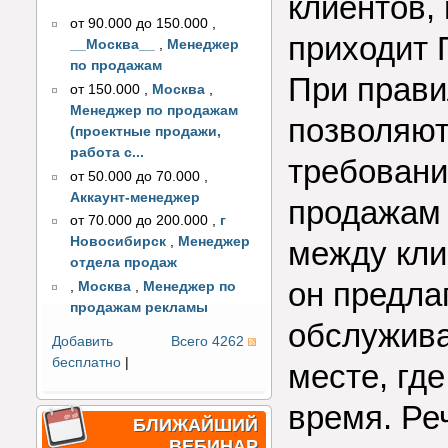
клиентов,
от 90.000 до 150.000
,
приходит 
__Москва__
,
Менеджер
по продажам
При прав
от 150.000
,
Москва
,
Менеджер по продажам
позволяют
(проектные продажи,
работа с...
требовани
от 50.000 до 70.000
,
Аккаунт-менеджер
продажам
от 70.000 до 200.000
,
г
Новосибирск
,
Менеджер
между кли
отдела продаж
он предла
,
Москва
,
Менеджер по
продажам рекламы
обслужива
Добавить
Всего 4262
бесплатно
|
месте, гд
время. Реч
БЛИЖАЙШИЙ
ВЕБИНАР