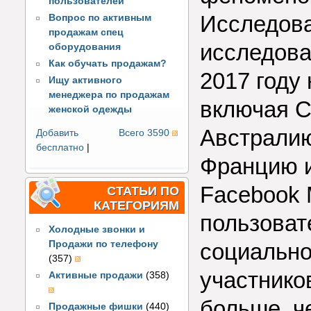
пользователей
Исследова
Вопрос по активным
продажам спец
исследова
оборудования
Как обучать продажам?
2017 году
Ищу активного
менеджера по продажам
включая С
женской одежды
Австралию
Добавить
Всего 3590
бесплатно
|
Францию и
Facebook 
СТАТЬИ ПО
КАТЕГОРИЯМ
пользоват
Холодные звонки и
социально
Продажи по телефону
(357)
участник
Активные продажи
(358)
больше, ч
Продажные фишки
(440)