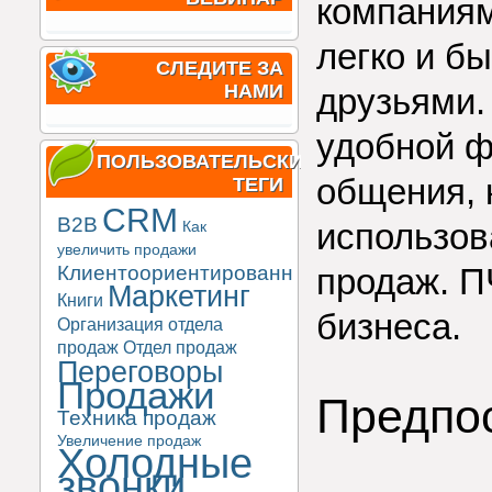
компаниям
легко и б
СЛЕДИТЕ ЗА
НАМИ
друзьями.
удобной ф
ПОЛЬЗОВАТЕЛЬСКИЕ
общения, 
ТЕГИ
CRM
B2B
использов
Как
увеличить продажи
продаж. П
Клиентоориентированность
Маркетинг
Книги
бизнеса.
Организация отдела
продаж
Отдел продаж
Переговоры
Продажи
Предпо
Техника продаж
Увеличение продаж
Холодные
звонки