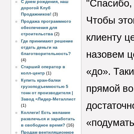
"Спасибо,
С днем рождения, наш
дорогой Клуб
Продажников!
(3)
Чтобы это
Продажа программного
обеспечения для
строительства
(2)
клиенту ц
Где принимают решение
отдать деньги на
назовем ц
благотворительность?
(4)
Старший оператор в
«до». Так
колл-центр
(1)
Купить кран-балки
прямой во
грузоподъемностью 5
тонн от производителя |
Завод «Лидер-Металлист
достаточн
(1)
Коллеги! Есть желание
развлечься и заработать
«подумать
в свободное время?
(16)
Продам вентиляционное