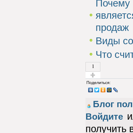
Почему 
являетс
продаж
Виды со
Что счи
1
Голос за!
Поделиться:
Блог по
и
Войдите
получить 