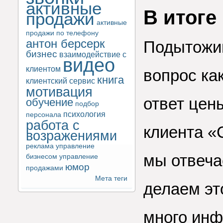
активные
В итоге
продажи
активные
продажи по телефону
антон берсерк
Подытожив
бизнес
взаимодействие с
видео
клиентом
вопрос ка
книга
клиентский сервис
мотивация
ответ цен
обучение
подбор
психология
персонала
работа с
клиента «
возражениями
реклама
управление
мы отвеча
бизнесом
управление
юмор
продажами
Мета теги
делаем эт
много инф