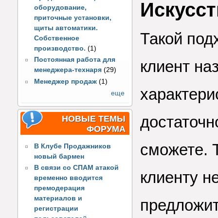
Искусст
оборудование,
приточные установки,
щиты автоматики.
Такой под
Собственное
производство.
(1)
Постоянная работа для
клиент на
менеджера-технаря
(29)
Менеджер продаж
(1)
характери
еще
достаточн
НОВЫЕ ТЕМЫ
ФОРУМА
сможете. 
В Клубе Продажников
новый бармен
В связи со СПАМ атакой
клиенту н
временно вводится
премодерация
материалов и
предложит
регистрации