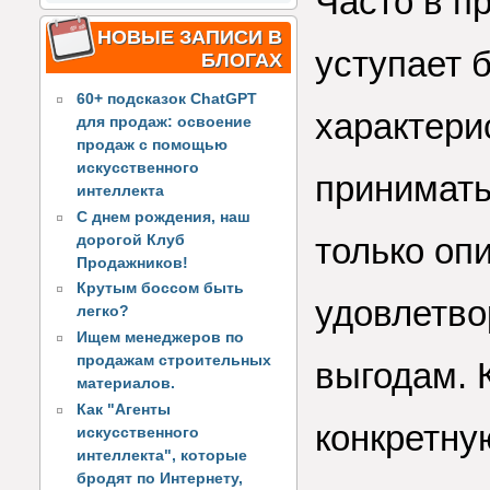
Часто в п
НОВЫЕ ЗАПИСИ В
уступает 
БЛОГАХ
60+ подсказок ChatGPT
характери
для продаж: освоение
продаж с помощью
искусственного
принимать
интеллекта
С днем рождения, наш
только опи
дорогой Клуб
Продажников!
Крутым боссом быть
удовлетво
легко?
Ищем менеджеров по
продажам строительных
выгодам. 
материалов.
Как "Агенты
конкретну
искусственного
интеллекта", которые
бродят по Интернету,