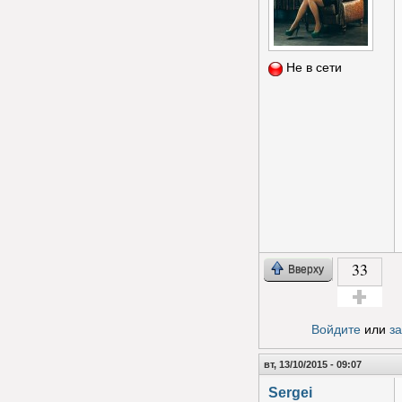
Не в сети
33
Вверху
Голос за!
Войдите
или
з
вт, 13/10/2015 - 09:07
Sergei