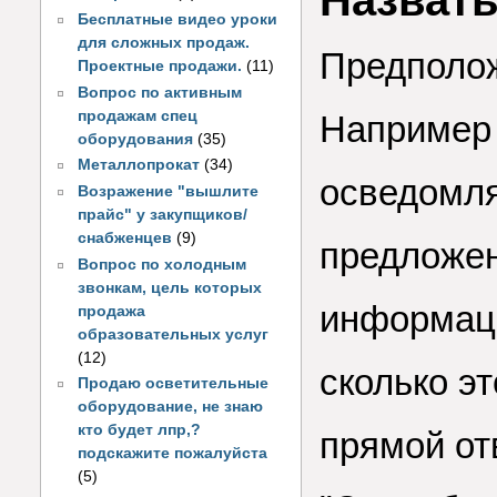
Назвать
Бесплатные видео уроки
для сложных продаж.
Предполож
Проектные продажи.
(11)
Вопрос по активным
продажам спец
Например 
оборудования
(35)
Металлопрокат
(34)
осведомля
Возражение "вышлите
прайс" у закупщиков/
снабженцев
(9)
предложен
Вопрос по холодным
звонкам, цель которых
информаци
продажа
образовательных услуг
(12)
сколько э
Продаю осветительные
оборудование, не знаю
кто будет лпр,?
прямой от
подскажите пожалуйста
(5)