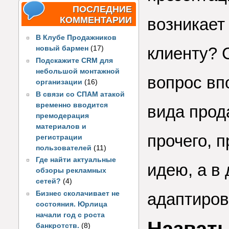
ПОСЛЕДНИЕ
КОММЕНТАРИИ
возникает 
В Клубе Продажников
клиенту? 
новый бармен
(17)
Подскажите CRM для
небольшой монтажной
вопрос вп
организации
(16)
В связи со СПАМ атакой
временно вводится
вида прод
премодерация
материалов и
прочего, 
регистрации
пользователей
(11)
Где найти актуальные
идею, а в
обзоры рекламных
сетей?
(4)
Бизнес сколачивает не
адаптиров
состояния. Юрлица
начали год с роста
банкротств.
(8)