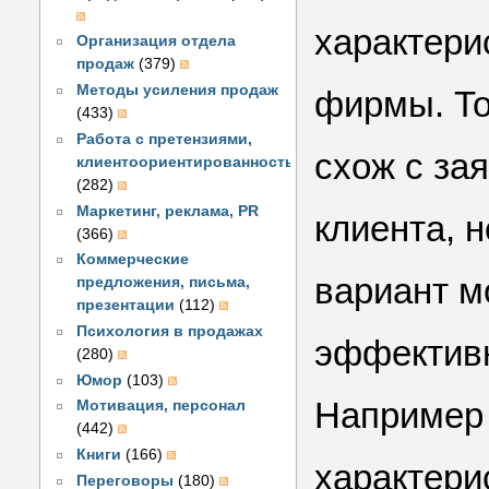
характери
Организация отдела
продаж
(379)
Методы усиления продаж
фирмы. То
(433)
Работа с претензиями,
схож с за
клиентоориентированность
(282)
Маркетинг, реклама, PR
клиента, н
(366)
Коммерческие
вариант м
предложения, письма,
презентации
(112)
Психология в продажах
эффектив
(280)
Юмор
(103)
Например 
Мотивация, персонал
(442)
Книги
(166)
характери
Переговоры
(180)