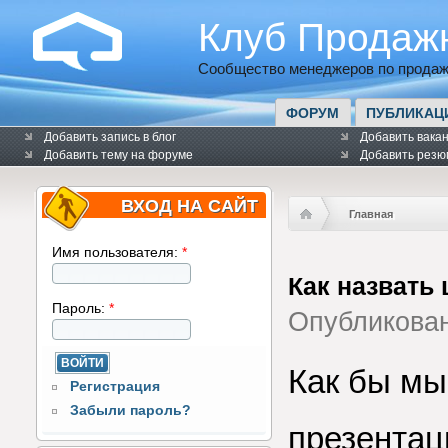
Клуб Продаж
Сообщество менеджеров по продаж
ФОРУМ
ПУБЛИКАЦ
Добавить запись в блог
Добавить вака
Добавить тему на форуме
Добавить резю
ВХОД НА САЙТ
Главная
Имя пользователя:
*
Как назвать 
Пароль:
*
Опубликова
Как бы мы
Регистрация
Забыли пароль?
презентац