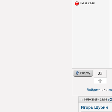
Не в сети
33
Вверху
Голос за!
Войдите
или
з
(О
пт, 09/10/2015 - 18:08
Игорь Шубин