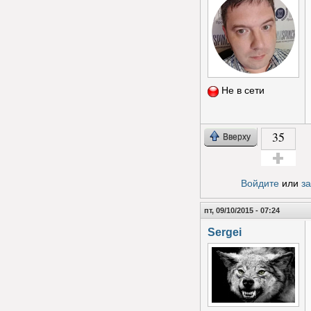
Не в сети
35
Вверху
Голос за!
Войдите
или
з
пт, 09/10/2015 - 07:24
Sergei