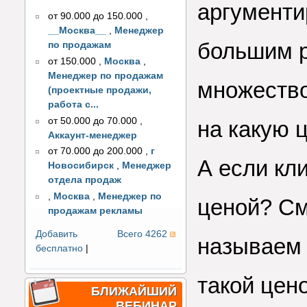
аргументи
от 90.000 до 150.000
,
__Москва__
,
Менеджер
большим р
по продажам
от 150.000
,
Москва
,
Менеджер по продажам
множество
(проектные продажи,
работа с...
от 50.000 до 70.000
,
на какую 
Аккаунт-менеджер
от 70.000 до 200.000
,
г
А если кл
Новосибирск
,
Менеджер
отдела продаж
,
Москва
,
Менеджер по
ценой? См
продажам рекламы
Добавить
Всего 4262
называем 
бесплатно
|
такой цен
БЛИЖАЙШИЙ
ВЕБИНАР