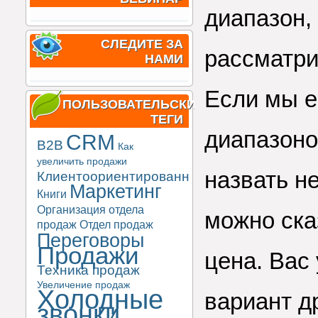
диапазон, 
СЛЕДИТЕ ЗА
рассматри
НАМИ
Если мы е
ПОЛЬЗОВАТЕЛЬСКИЕ
ТЕГИ
диапазоно
CRM
B2B
Как
увеличить продажи
назвать н
Клиентоориентированность
Маркетинг
Книги
Организация отдела
можно ска
продаж
Отдел продаж
Переговоры
Продажи
цена. Вас
Техника продаж
Увеличение продаж
Холодные
вариант д
звонки