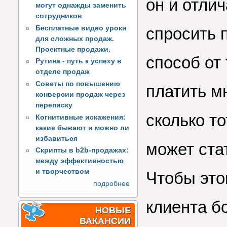
он и отли
могут однажды заменить
сотрудников
Бесплатные видео уроки
спросить 
для сложных продаж.
Проектные продажи.
способ от 
Рутина - путь к успеху в
отделе продаж
Советы по повышению
платить м
конверсии продаж через
переписку
сколько то
Когнитивные искажения:
какие бывают и можно ли
избавиться
может ста
Скрипты в b2b-продажах:
между эффективностью
и творчеством
Чтобы это
подробнее
клиента б
НОВЫЕ
ВАКАНСИИ