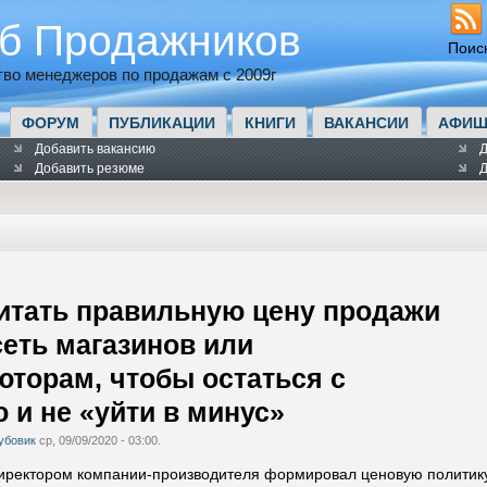
б Продажников
Поис
во менеджеров по продажам с 2009г
ФОРУМ
ПУБЛИКАЦИИ
КНИГИ
ВАКАНСИИ
АФИШ
Добавить вакансию
Д
Добавить резюме
Д
читать правильную цену продажи
сеть магазинов или
торам, чтобы остаться с
и не «уйти в минус»
убовик
ср, 09/09/2020 - 03:00.
иректором компании-производителя формировал ценовую политику.