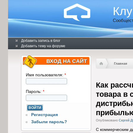
Клу
Сообщест
Добавить запись в блог
Добавить тему на форуме
ВХОД НА САЙТ
Главная
Имя пользователя:
*
Как расс
Пароль:
*
товара в 
дистрибью
прибылью 
Регистрация
Опубликовано
Сергей Д
Забыли пароль?
С коммерческим д