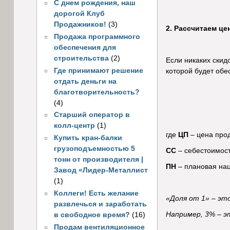
С днем рождения, наш
дорогой Клуб
Продажников!
(3)
2. Рассчитаем це
Продажа программного
обеспечения для
строительства
(2)
Если никаких скид
Где принимают решение
которой будет обе
отдать деньги на
благотворительность?
(4)
Старший оператор в
колл-центр
(1)
где
ЦП
– цена прод
Купить кран-балки
грузоподъемностью 5
СС
– себестоимость
тонн от производителя |
ПН
– плановая наце
Завод «Лидер-Металлист
(1)
Коллеги! Есть желание
«Доля от 1» – эт
развлечься и заработать
Например, 3% – эт
в свободное время?
(16)
Продам вентиляционное