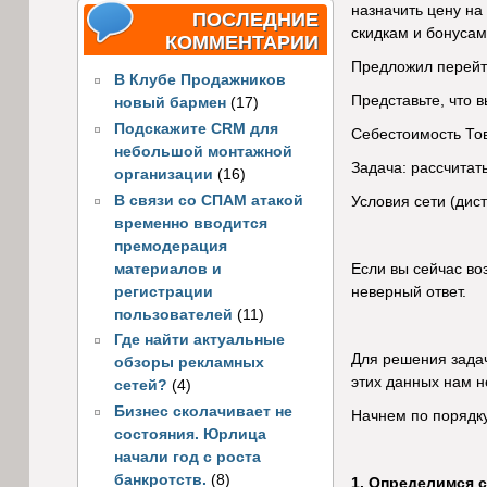
назначить цену на
ПОСЛЕДНИЕ
скидкам и бонусам
КОММЕНТАРИИ
Предложил перейти
В Клубе Продажников
Представьте, что 
новый бармен
(17)
Подскажите CRM для
Себестоимость Тов
небольшой монтажной
Задача: рассчитат
организации
(16)
В связи со СПАМ атакой
Условия сети (дис
временно вводится
премодерация
материалов и
Если вы сейчас во
регистрации
неверный ответ.
пользователей
(11)
Где найти актуальные
Для решения задач
обзоры рекламных
этих данных нам н
сетей?
(4)
Бизнес сколачивает не
Начнем по порядку
состояния. Юрлица
начали год с роста
банкротств.
(8)
1. Определимся с