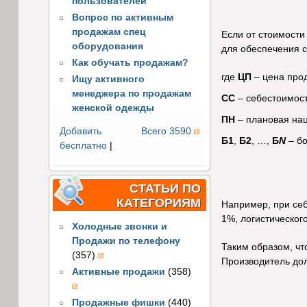
пользователей
Вопрос по активным
продажам спец
Если от стоимости
оборудования
для обеспечения с
Как обучать продажам?
где
ЦП
– цена про
Ищу активного
менеджера по продажам
СС
– себестоимость
женской одежды
ПН
– плановая наце
Добавить
Всего 3590
Б1
,
Б2
, …,
Б
N
– бо
бесплатно
|
СТАТЬИ ПО
КАТЕГОРИЯМ
Например, при себ
1%, логистическог
Холодные звонки и
Продажи по телефону
Таким образом, чт
(357)
Производитель дол
Активные продажи
(358)
Продажные фишки
(440)