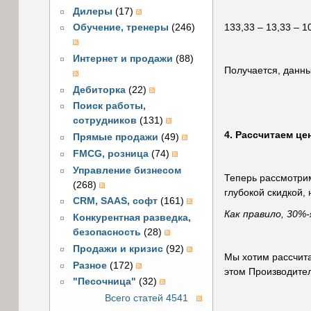
Дилеры
(17)
133,33 – 13,33 – 1
Обучение, тренеры
(246)
Интернет и продажи
(88)
Получается, данны
Дебиторка
(22)
Поиск работы,
сотрудников
(131)
4. Рассчитаем це
Прямые продажи
(49)
FMCG, розница
(74)
Управление бизнесом
Теперь рассмотрим
(268)
глубокой скидкой, 
CRM, SAAS, софт
(161)
Как правило, 30%
Конкурентная разведка,
безопасность
(28)
Продажи и кризис
(92)
Мы хотим рассчита
Разное
(172)
этом Производител
"Песочница"
(32)
Всего статей 4541