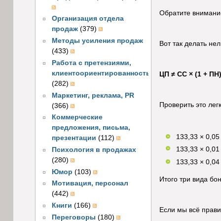
Обратите внимание
Организация отдела
продаж
(379)
Методы усиления продаж
Вот так делать нел
(433)
Работа с претензиями,
клиентоориентированность
ЦП ≠ СС × (1 + ПН
(282)
Маркетинг, реклама, PR
Проверить это лег
(366)
Коммерческие
предложения, письма,
133,33 × 0,05
презентации
(112)
133,33 × 0,01
Психология в продажах
(280)
133,33 × 0,04
Юмор
(103)
Итого три вида бон
Мотивация, персонал
(442)
Книги
(166)
Если мы всё прави
Переговоры
(180)