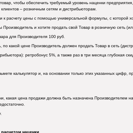
 товар, чтобы обеспечить требуемый уровень наценки предприятия,
 клиентов – розничным сетям и дистрибьюторам.
 к расчету цены с помощью универсальной формулы, с которой хо
вы Производитель и хотите продать свой Товар в розничную сеть (и
ара для Производителя 100 руб.
ь, по какой цене Производитель должен продать Товар в сеть (дист
трибьютора): ретробонус 5%, а также раз в три месяца глубокая ск
зьмете калькулятор и, на основании только этих указанных цифр, п
и, какая цена продажи должна быть назначена Производителем на 
едостаточно.
.
 расчетом наценки