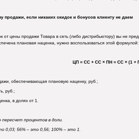
ну продажи, если никаких скидок и бонусов клиенту не даем
ок от цены продажи Товара в сеть (либо дистрибьютору) вы не пре
спечена плановая наценка, нужно воспользоваться этой формулой:
ЦП = СС + СС × ПН = СС × (1 + 
ажи, обеспечивающая плановую наценку, руб.;
, руб.;
нка, в долях от 1.
о пересчет процентов в доли.
о 0,03; 56% – это 0,56; 100% – это 1.