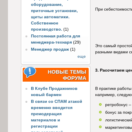
оборудование,
При себестоимости
приточные установки,
щиты автоматики.
Собственное
производство.
(1)
Постоянная работа для
менеджера-технаря
(29)
Это самый простой
Менеджер продаж
(1)
разными видами ск
еще
3. Рассчитаем ц
НОВЫЕ ТЕМЫ
ФОРУМА
В Клубе Продажников
В практике работы
новый бармен
например, следующ
В связи со СПАМ атакой
ретробонус –
временно вводится
бонус за пок
премодерация
логистически
материалов и
регистрации
маркетинговы