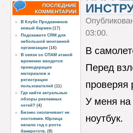
ИНСТРУ
ПОСЛЕДНИЕ
КОММЕНТАРИИ
Опубликова
В Клубе Продажников
новый бармен
(17)
03:00.
Подскажите CRM для
небольшой монтажной
В самолет
организации
(16)
В связи со СПАМ атакой
временно вводится
Перед взл
премодерация
материалов и
регистрации
проверяя 
пользователей
(11)
Где найти актуальные
У меня на
обзоры рекламных
сетей?
(4)
Бизнес сколачивает не
ноутбук.
состояния. Юрлица
начали год с роста
банкротств.
(8)