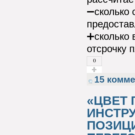
➖сколько 
предостав
➕сколько 
отсрочку 
0
Голос за!
15 комм
«ЦВЕТ 
ИНСТР
ПОЗИЦ