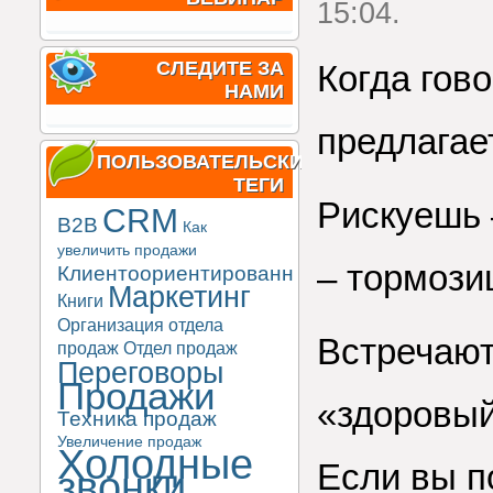
15:04.
СЛЕДИТЕ ЗА
Когда гов
НАМИ
предлагает
ПОЛЬЗОВАТЕЛЬСКИЕ
ТЕГИ
Рискуешь 
CRM
B2B
Как
увеличить продажи
– тормози
Клиентоориентированность
Маркетинг
Книги
Организация отдела
Встречают
продаж
Отдел продаж
Переговоры
Продажи
«здоровый
Техника продаж
Увеличение продаж
Холодные
Если вы п
звонки