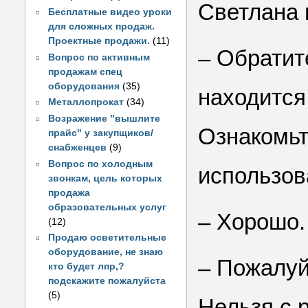
Светлана 
Бесплатные видео уроки
для сложных продаж.
Проектные продажи.
(11)
– Обратит
Вопрос по активным
продажам спец
оборудования
(35)
находится
Металлопрокат
(34)
Возражение "вышлите
Ознакомьт
прайс" у закупщиков/
снабженцев
(9)
Вопрос по холодным
использов
звонкам, цель которых
продажа
образовательных услуг
– Хорошо.
(12)
Продаю осветительные
оборудование, не знаю
– Пожалуй
кто будет лпр,?
подскажите пожалуйста
(5)
Нельзя с 