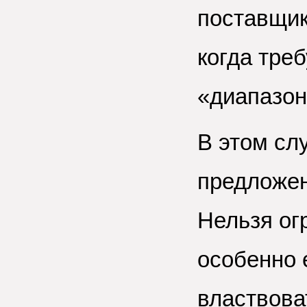
поставщико
когда тре
«диапазон
В этом сл
предложен
Нельзя ог
особенно 
властвова