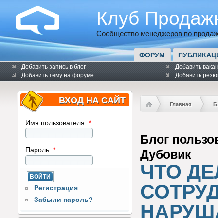
Клуб Продаж
Сообщество менеджеров по продаж
ФОРУМ
ПУБЛИКАЦ
Добавить запись в блог
Добавить вака
Добавить тему на форуме
Добавить резю
ВХОД НА САЙТ
Главная
Б
Имя пользователя:
*
Блог пользо
Пароль:
*
Дубовик
ЧТО ДЕ
СОТРУ
Регистрация
Забыли пароль?
НАРУШ