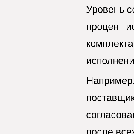
Уровень се
процент и
комплекта
исполнени
Например,
поставщика
согласова
после все