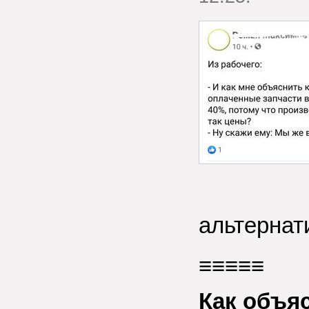
альтернат
≡≡≡≡≡
Как объя