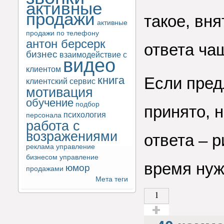
активные
продажи
такое, вн
активные
продажи по телефону
антон берсерк
ответа ча
бизнес
взаимодействие с
видео
клиентом
книга
Если пред
клиентский сервис
мотивация
обучение
подбор
принято, н
психология
персонала
работа с
возражениями
ответа – р
реклама
управление
бизнесом
управление
время нуж
юмор
продажами
Мета теги
1
Голос за!