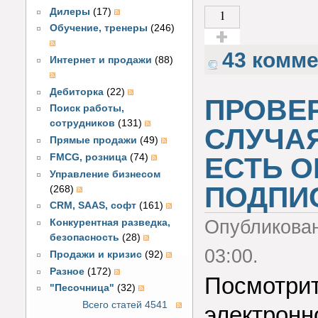
Дилеры
(17)
1
Обучение, тренеры
(246)
Голос за!
43 комм
Интернет и продажи
(88)
Дебиторка
(22)
ПРОВЕР
Поиск работы,
сотрудников
(131)
СЛУЧАЯ
Прямые продажи
(49)
FMCG, розница
(74)
ЕСТЬ 
Управление бизнесом
ПОДПИ
(268)
CRM, SAAS, софт
(161)
Опубликова
Конкурентная разведка,
безопасность
(28)
03:00.
Продажи и кризис
(92)
Разное
(172)
Посмотрит
"Песочница"
(32)
Всего статей 4541
электронн