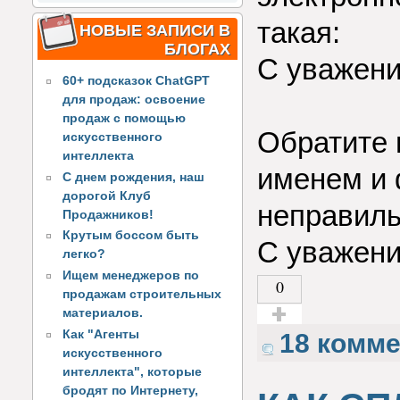
такая:
НОВЫЕ ЗАПИСИ В
БЛОГАХ
С уважени
60+ подсказок ChatGPT
⠀
для продаж: освоение
продаж с помощью
Обратите 
искусственного
интеллекта
именем и 
С днем рождения, наш
дорогой Клуб
неправиль
Продажников!
Крутым боссом быть
С уважени
легко?
Ищем менеджеров по
0
продажам строительных
материалов.
Голос за!
Как "Агенты
18 комм
искусственного
интеллекта", которые
бродят по Интернету,