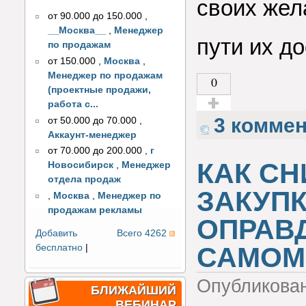
своих жел
от 90.000 до 150.000
,
__Москва__
,
Менеджер
пути их д
по продажам
от 150.000
,
Москва
,
Менеджер по продажам
0
(проектные продажи,
работа с...
Голос за!
3 комме
от 50.000 до 70.000
,
Аккаунт-менеджер
от 70.000 до 200.000
,
г
КАК СН
Новосибирск
,
Менеджер
отдела продаж
ЗАКУПК
,
Москва
,
Менеджер по
продажам рекламы
ОПРАВ
Добавить
Всего 4262
САМОМ
бесплатно
|
Опубликова
БЛИЖАЙШИЙ
ВЕБИНАР