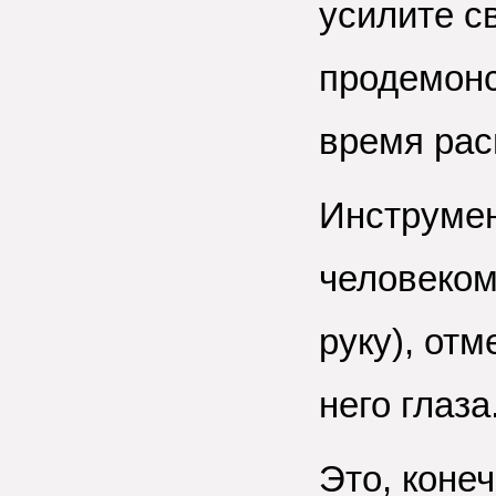
усилите с
продемонс
время ра
Инструмен
человеком
руку), отм
него глаза
Это, конеч