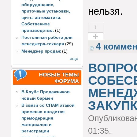
оборудование,
нельзя.
приточные установки,
щиты автоматики.
Собственное
1
производство.
(1)
Постоянная работа для
Голос за!
4 комме
менеджера-технаря
(29)
Менеджер продаж
(1)
еще
ВОПРО
НОВЫЕ ТЕМЫ
СОБЕС
ФОРУМА
МЕНЕД
В Клубе Продажников
новый бармен
ЗАКУП
В связи со СПАМ атакой
временно вводится
Опубликова
премодерация
материалов и
01:35.
регистрации