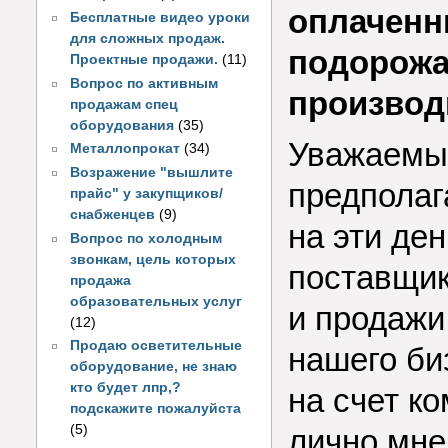
оплаченн
Бесплатные видео уроки
для сложных продаж.
подорожа
Проектные продажи.
(11)
Вопрос по активным
производ
продажам спец
оборудования
(35)
Уважаемый
Металлопрокат
(34)
Возражение "вышлите
предполаг
прайс" у закупщиков/
снабженцев
(9)
на эти ден
Вопрос по холодным
звонкам, цель которых
поставщик
продажа
образовательных услуг
и продажи
(12)
Продаю осветительные
нашего би
оборудование, не знаю
кто будет лпр,?
на счет к
подскажите пожалуйста
(5)
лично мне