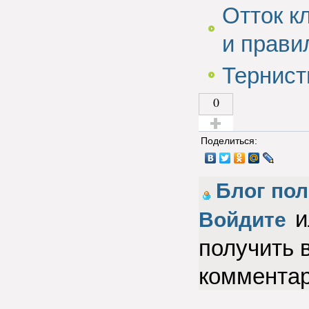
Отток к
и прави
Тернист
0
Голос за!
Поделиться:
Блог пол
и
Войдите
получить 
коммента