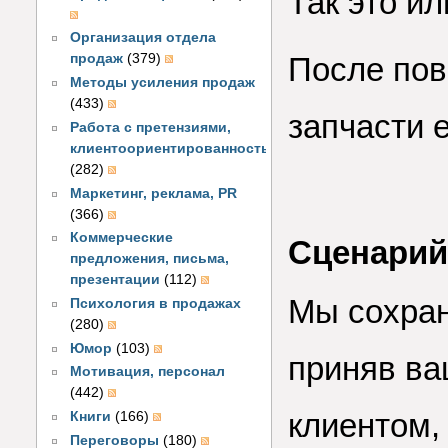
Так это ил
Организация отдела
После по
продаж
(379)
Методы усиления продаж
(433)
запчасти 
Работа с претензиями,
клиентоориентированность
(282)
Маркетинг, реклама, PR
(366)
Коммерческие
Сценарий
предложения, письма,
презентации
(112)
Мы сохран
Психология в продажах
(280)
Юмор
(103)
приняв ва
Мотивация, персонал
(442)
клиентом,
Книги
(166)
Переговоры
(180)