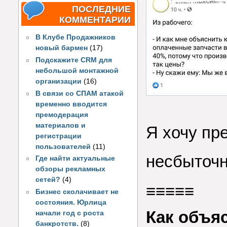
ПОСЛЕДНИЕ
КОММЕНТАРИИ
В Клубе Продажников
новый бармен
(17)
Подскажите CRM для
небольшой монтажной
организации
(16)
В связи со СПАМ атакой
временно вводится
премодерация
материалов и
Я хочу пр
регистрации
пользователей
(11)
несбыточн
Где найти актуальные
обзоры рекламных
сетей?
(4)
≡≡≡≡≡
Бизнес сколачивает не
состояния. Юрлица
Как объя
начали год с роста
банкротств.
(8)