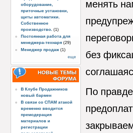
менять на
оборудование,
приточные установки,
щиты автоматики.
предупреж
Собственное
производство.
(1)
переговор
Постоянная работа для
менеджера-технаря
(29)
Менеджер продаж
(1)
без фикса
еще
соглашаяс
НОВЫЕ ТЕМЫ
ФОРУМА
По правде
В Клубе Продажников
новый бармен
В связи со СПАМ атакой
предоплат
временно вводится
премодерация
материалов и
закрываем
регистрации