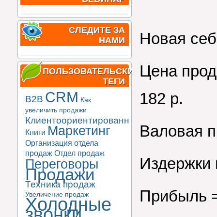
СЛЕДИТЕ ЗА
Новая себ
НАМИ
Цена прод
ПОЛЬЗОВАТЕЛЬСКИЕ
ТЕГИ
CRM
182 р.
B2B
Как
увеличить продажи
Клиентоориентированность
Валовая п
Маркетинг
Книги
Организация отдела
продаж
Отдел продаж
Издержки и
Переговоры
Продажи
Техника продаж
Прибыль =
Увеличение продаж
Холодные
звонки