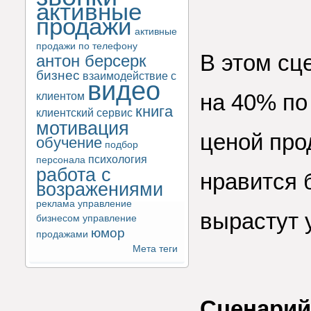
активные
продажи
активные
продажи по телефону
В этом сц
антон берсерк
бизнес
взаимодействие с
видео
клиентом
на 40% по
книга
клиентский сервис
мотивация
ценой про
обучение
подбор
психология
персонала
работа с
нравится 
возражениями
реклама
управление
вырастут у
бизнесом
управление
юмор
продажами
Мета теги
Сценарий