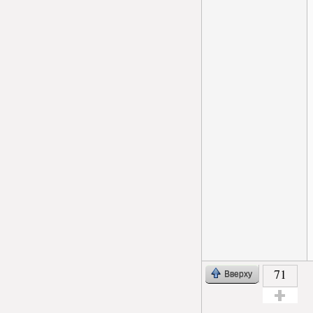
71
Вверху
Голос за!