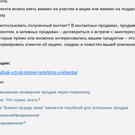
ента.
ента можно взять взамен на участие в акции или взамен на подаро
зу.
использовать полученный контакт? В контактных продажах, продав
ентом, в активных продажах – договориться о встрече с заинтер
торые прямо или косвенно интересовались вашим продуктом – это
ормировать клиента об акциях, скидках и новостях вашей компани
ации:
ua/kak-vzyat-nomer-telefona-u-klienta/
ы:
вышению конверсии продаж через переписку
а. Что нужно знать?
 "Клиент всегда прав" является пагубной для успешных продаж
ивлений/возражений
возражением?