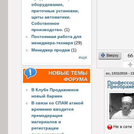
оборудование,
приточные установки,
щиты автоматики.
Собственное
производство.
(1)
Постоянная работа для
менеджера-технаря
(29)
Менеджер продаж
(1)
66
Вверху
еще
Голос
НОВЫЕ ТЕМЫ
вс, 13/11/2016 - 1
ФОРУМА
Профессо
Преображе
В Клубе Продажников
новый бармен
В связи со СПАМ атакой
временно вводится
премодерация
материалов и
Не в сети
регистрации