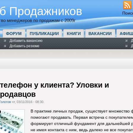
б Продажников
Поис
во менеджеров по продажам с 2009г
ФОРУМ
ПУБЛИКАЦИИ
КНИГИ
ВАКАНСИИ
АФИШ
Добавить вакансию
Д
Добавить резюме
Д
 телефон у клиента? Уловки и
продавцов
Голотов
чт, 03/11/2016 - 08:30.
В практике личных продаж, существует множество 
помогают продавать. Первая встреча с покупателем
формирует отличный фундамент для дальнейшей ра
не имея контакта с ним, ведь далеко не все покуп