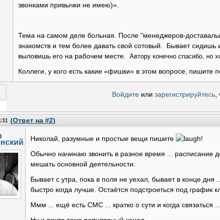
звонками привычки не имею)».
Тема на самом деле больная. После "менеджеров-доставальщ
знакомств и тем более давать свой сотовый.
Бывает сидишь и
выловишь его на рабочем месте.
Автору конечно спасибо, но 
Коллеги, у кого есть какие «фишки» в этом вопросе, пишите 
Войдите
или
зарегистрируйтесь
,
 за!
(Ответ на #2)
3:31
р
Николай, разумные и простые вещи пишите
!
нский
Обычно начинаю звонить в разное время ... расписание д
мешать основной деятельности.
Бывает с утра, пока в поля не уехал, бывает в конце дня .
быстро когда лучше. Остаётся подстроиться под график к
Ммм ... ещё есть СМС ... кратко о сути и когда связаться ..