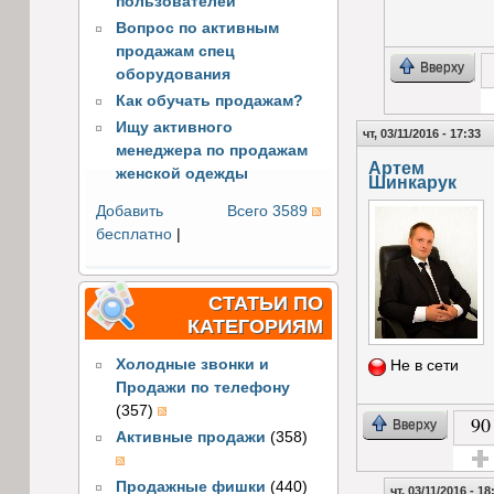
пользователей
Вопрос по активным
продажам спец
Вверху
оборудования
Как обучать продажам?
Г
Ищу активного
чт, 03/11/2016 - 17:33
менеджера по продажам
Артем
женской одежды
Шинкарук
Добавить
Всего 3589
бесплатно
|
СТАТЬИ ПО
КАТЕГОРИЯМ
Холодные звонки и
Не в сети
Продажи по телефону
(357)
90
Вверху
Активные продажи
(358)
Голос
Продажные фишки
(440)
чт, 03/11/2016 - 18