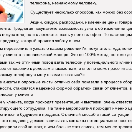
телефона, незнакомому человеку.
Существует несколько способов, как можно без осо
Акции, скидки, распродажи, изменение цены товара 
иента. Предлагая покупателю возможность узнать об изменении це
к покупателя, но и с легкостью взять у него телефон. По настояще
продавцу, который проявил заботу о нем
ам перезвонить и узнать о вашем решении?», покупатель: «да, коне
н у клиента в ненавязчивой манере. Это не 100% метод, но тоже 
ами так же отличный повод взять телефон у потенциального клиент
вое отношение к деловым знакомствам, и вполне может рассчитыва
 какому телефону я могу с вами связаться?»
 анкеты и опросные листы отлично себя показали в процессе сбор
ности, становятся надежной формой обратной связи от клиентов, в
телефон у клиента
 у клиента, когда проходят презентации и выставки, очень ответст
ктирующего сотрудника. На такие мероприятия приходит именно це
атиться в будущем в продажи. Отличный способ в такой ситуации,
м, что продавец, должен записывать контакты потенциальных посети
доверили свой контакт, и чем больше этот список, тем менее трево