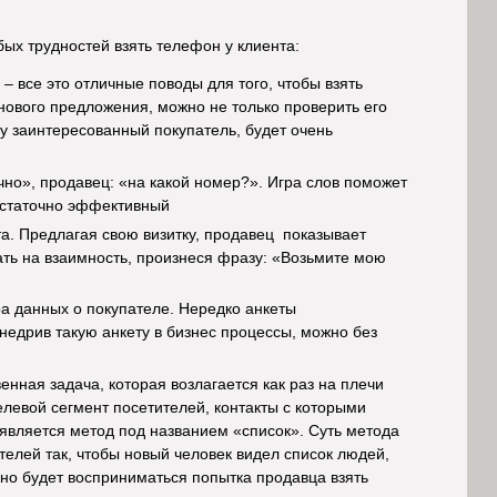
бых трудностей взять телефон у клиента:
– все это отличные поводы для того, чтобы взять
нового предложения, можно не только проверить его
му заинтересованный покупатель, будет очень
чно», продавец: «на какой номер?». Игра слов поможет
достаточно эффективный
а. Предлагая свою визитку, продавец показывает
ть на взаимность, произнеся фразу: «Возьмите мою
а данных о покупателе. Нередко анкеты
недрив такую анкету в бизнес процессы, можно без
венная задача, которая возлагается как раз на плечи
левой сегмент посетителей, контакты с которыми
 является метод под названием «список». Суть метода
телей так, чтобы новый человек видел список людей,
жно будет восприниматься попытка продавца взять