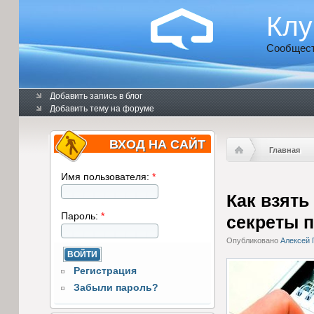
Клу
Сообщест
Добавить запись в блог
Добавить тему на форуме
ВХОД НА САЙТ
Главная
Имя пользователя:
*
Как взять
Пароль:
*
секреты 
Опубликовано
Алексей 
Регистрация
Забыли пароль?