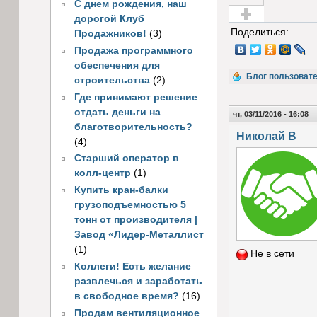
С днем рождения, наш
дорогой Клуб
Голос за!
Поделиться:
Продажников!
(3)
Продажа программного
обеспечения для
Блог пользоват
строительства
(2)
Где принимают решение
отдать деньги на
чт, 03/11/2016 - 16:08
благотворительность?
Николай В
(4)
Старший оператор в
колл-центр
(1)
Купить кран-балки
грузоподъемностью 5
тонн от производителя |
Завод «Лидер-Металлист
(1)
Не в сети
Коллеги! Есть желание
развлечься и заработать
в свободное время?
(16)
Продам вентиляционное