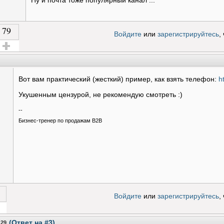
Ну и почта тоже популярный канал ...
79
Войдите
или
зарегистрируйтесь
,
олос за!
Вот вам практический (жесткий) пример, как взять телефон:
h
Укушенным цензурой, не рекомендую смотреть :)
--
Бизнес-тренер по продажам B2B
Войдите
или
зарегистрируйтесь
,
 за!
(Ответ на #3)
:29