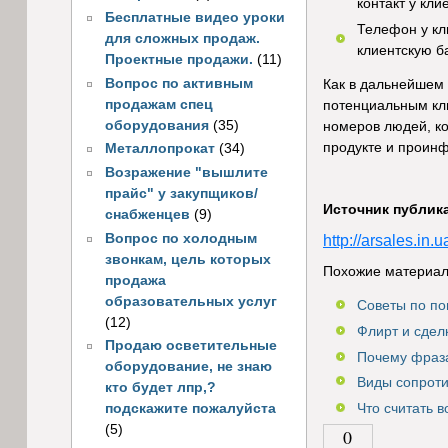
контакт у кли
Бесплатные видео уроки
Телефон у кли
для сложных продаж.
клиентскую ба
Проектные продажи.
(11)
Вопрос по активным
Как в дальнейшем 
продажам спец
потенциальным кли
оборудования
(35)
номеров людей, ко
продукте и проинф
Металлопрокат
(34)
Возражение "вышлите
прайс" у закупщиков/
Источник публик
снабженцев
(9)
Вопрос по холодным
http://arsales.in.
звонкам, цель которых
Похожие материал
продажа
образовательных услуг
Советы по по
(12)
Флирт и сделк
Продаю осветительные
Почему фраза
оборудование, не знаю
Виды сопрот
кто будет лпр,?
Что считать 
подскажите пожалуйста
(5)
0