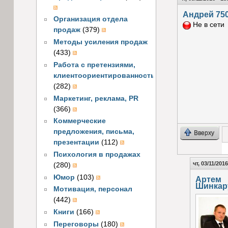
Андрей 75
Организация отдела
Не в сети
продаж
(379)
Методы усиления продаж
(433)
Работа с претензиями,
клиентоориентированность
(282)
Маркетинг, реклама, PR
(366)
Коммерческие
предложения, письма,
Вверху
презентации
(112)
Психология в продажах
Г
чт, 03/11/2016
(280)
Юмор
(103)
Артем
Шинкар
Мотивация, персонал
(442)
Книги
(166)
Переговоры
(180)