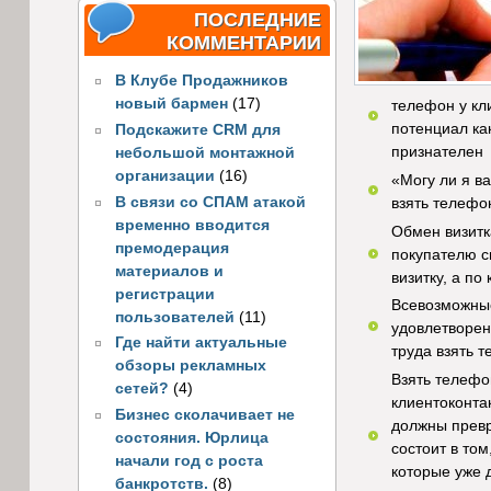
ПОСЛЕДНИЕ
КОММЕНТАРИИ
В Клубе Продажников
новый бармен
(17)
телефон у кл
потенциал ка
Подскажите CRM для
признателен 
небольшой монтажной
организации
(16)
«Могу ли я в
В связи со СПАМ атакой
взять телефо
временно вводится
Обмен визитк
премодерация
покупателю с
материалов и
визитку, а по
регистрации
Всевозможные
пользователей
(11)
удовлетворен
Где найти актуальные
труда взять 
обзоры рекламных
Взять телефон
сетей?
(4)
клиентоконта
Бизнес сколачивает не
должны превр
состояния. Юрлица
состоит в то
начали год с роста
которые уже 
банкротств.
(8)