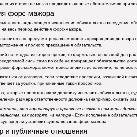
 одна из сторон не могла предвидеть данные обстоятельства при за
ия форс-мажора
озможность надлежащего исполнения обязательства вследствие о
и на весь период действия форс-мажора.
полнительно предусмотрена возможность прекращения договора в 
 расторжения и полного прекращения обязательств.
ний нет и одна из сторон против, то формально оснований для раст
реодолимой силы само по себе не прекращает обязательство должни
ремя форс-мажора, может приостановить исполнение, но не исклю
казаться от договора, если вследствие просрочки, возникшей в св
твечает за убытки, причиненные такой просрочкой.
ва, которые препятствовали должнику исполнить обязательство, с
елении размера ответственности должника (например, снизить ра
помнить, что коронавирус и принятые в связи с ним меры долж
тельства, как говорят, «в натуре».
Если исполнение обязательств
о суд вряд ли установит существование форс-мажора.
р и публичные отношения