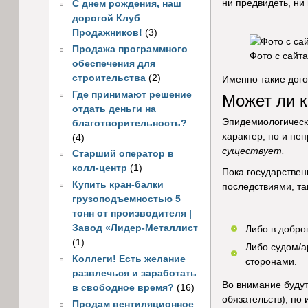
ни предвидеть, н
С днем рождения, наш
дорогой Клуб
Продажников!
(3)
Продажа программного
Фото с сайта
обеспечения для
строительства
(2)
Именно такие дого
Где принимают решение
Может ли 
отдать деньги на
Эпидемиологическ
благотворительность?
характер, но и не
(4)
существует.
Старший оператор в
колл-центр
(1)
Пока государствен
Купить кран-балки
последствиями, та
грузоподъемностью 5
тонн от производителя |
Завод «Лидер-Металлист
Либо в добро
(1)
Либо судом/а
Коллеги! Есть желание
сторонами.
развлечься и заработать
Во внимание будут
в свободное время?
(16)
обязательств), но
Продам вентиляционное