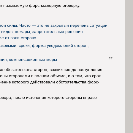
ак называемую форс-мажорную оговорку.
ой силы. Часто — это не закрытый перечень ситуаций,
х видов, пожары, запретительные решения
ие от воли сторон»
аковыми: сроки, форма уведомлений сторон,
ения, компенсационные меры
се обязательства сторон, возникшие до наступления
ены сторонами в полном объеме, и о том, что срок
чение которого действовали обстоятельства форс-
овора, после истечения которого стороны вправе