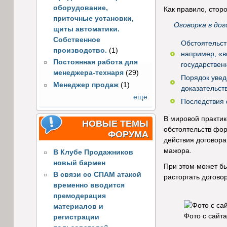
оборудование,
Как правило, сто
приточные установки,
Оговорка в до
щиты автоматики.
Собственное
Обстоятельст
производство.
(1)
например, «в
Постоянная работа для
государствен
менеджера-технаря
(29)
Порядок увед
Менеджер продаж
(1)
доказательст
еще
Последствия 
В мировой практик
НОВЫЕ ТЕМЫ
обстоятельств фор
ФОРУМА
действия договора
мажора.
В Клубе Продажников
новый бармен
При этом может бы
В связи со СПАМ атакой
расторгать догово
временно вводится
премодерация
материалов и
Фото с сайта
регистрации