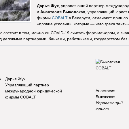
Дарья Жук
, управляющий партнер междунаро
и
Анастасия Быковская
, управляющий юрист
фирмы
COBALT
в Беларуси, отмечают: пришло 
«прочие условия», которые — чего греха таить
 состоит в том, можно ли COVID-19 считать форс-мажором, а зна
д деловыми партнерами, банками, работниками, государством без
Дарья Жук
​​Управляющий партнер
Анастасия
международной юридической
Быковская
фирмы COBALT
Управляющий
юрист