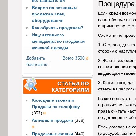
пользователей
Процедура
Вопрос по активным
Если среди возмож
продажам спец
властей», «акты в
оборудования
и применения его 
Как обучать продажам?
Ищу активного
Схематично процед
менеджера по продажам
1. Сторона, для к
женской одежды
сторону о наступл
Добавить
Всего 3590
2. Факты, изложен
бесплатно
|
возникновения фо
выдающая «заключ
СТАТЬИ ПО
3. Кроме того, дл
КАТЕГОРИЯМ
ответы на запросы
Важно понимать, 
Холодные звонки и
ограничения: «от
Продажи по телефону
права считать нас
(357)
ее договорных обя
Активные продажи
(358)
Если договор не с
(в досудебном или
Продажные фишки
(440)