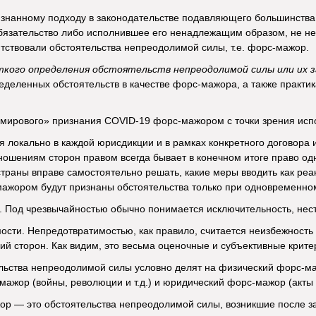
нанному подходу в законодательстве подавляющего большинства с
язательство либо исполнившее его ненадлежащим образом, не не
ствовали обстоятельства непреодолимой силы, т.е. форс-мажор.
ткого определения обстоятельств непреодолимой силы или их з
деленных обстоятельств в качестве форс-мажора, а также практи
мирового» признания COVID-19 форс-мажором с точки зрения испо
я локально в каждой юрисдикции и в рамках конкретного договора и
ошениям сторон правом всегда бывает в конечном итоге право одн
страны вправе самостоятельно решать, какие меры вводить как реа
ажором будут признаны обстоятельства только при одновременном
. Под чрезвычайностью обычно понимается исключительность, нест
ости. Непредотвратимостью, как правило, считается неизбежность о
вий сторон. Как видим, это весьма оценочные и субъективные крите
льства непреодолимой силы условно делят на физический форс-м
ажор (войны, революции и т.д.) и юридический форс-мажор (акты 
ор — это обстоятельства непреодолимой силы, возникшие после з