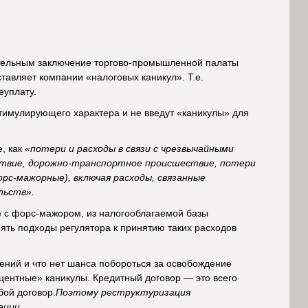
ительным заключение торгово-промышленной палаты
тавляет компании «налоговых каникул». Т.е.
еуплату.
стимулирующего характера и не введут «каникулы» для
, как
«потери и расходы в связи с чрезвычайными
ствие, дорожно-транспортное происшествие, потери
рс-мажорные), включая расходы, связанные
льств».
ые с форс-мажором, из налогооблагаемой базы
ять подходы регулятора к принятию таких расходов
ений и что нет шанса побороться за освобождение
оцентные» каникулы. Кредитный договор — это всего
бой договор.
Поэтому реструктуризация
ации.