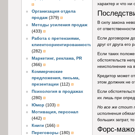
характер и что ни
Последств
Организация отдела
продаж
(379)
В силу закона нев
Методы усиления продаж
от ответственност
(433)
Если договором до
Работа с претензиями,
друг от друга его
клиентоориентированность
(282)
Если таких положе
Маркетинг, реклама, PR
обстоятельств неп
(366)
неисполнение на в
Коммерческие
Кредитор может от
предложения, письма,
этом должник не о
презентации
(112)
Психология в продажах
Если обстоятельст
(280)
их лишь при опред
Юмор
(103)
Но все же стоит 
Мотивация, персонал
исполнения обяза
(442)
больших затрат, т
Книги
(166)
Форс-мажо
Переговоры
(180)