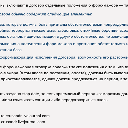
роны включают в договор отдельные положения о форс-мажоре — т
говоре обычно содержит следующие элементы:
ва, которые должны быть признаны обстоятельствами непреодолим
ойны, террористические акты, забастовки, стихийные бедствия все
ных органов, национализация и другие обстоятельства, не зависящ
омления о наступлении форс-мажора и признания обстоятельств т
венная база
форс-мажора для исполнения договора, возможность его расторж
е форс-мажорная оговорка содержит также положения о том, что в
с-мажора (в том числе по поставкам, оплате), должны быть выполн
 приостанавливается, однако должен продлеваться на период, в те
ть введена stop date, то есть приемлемый период «заморозки» дог
р и/или взыскивать санкции либо передоговориться вновь.
 crusandr.livejournal.com