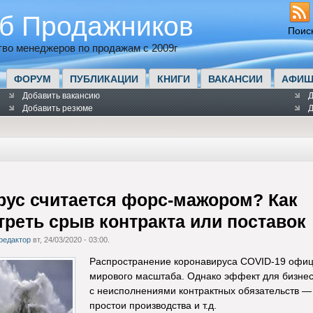
б Продажников
Поис
во менеджеров по продажам с 2009г
ФОРУМ
ПУБЛИКАЦИИ
КНИГИ
ВАКАНСИИ
АФИШ
Добавить вакансию
Д
Добавить резюме
Д
рус считается форс-мажором? Как
реть срыв контракта или поставок
редактор
вт, 24/03/2020 - 03:00.
Распространение коронавируса COVID-19 офици
мирового масштаба. Однако эффект для бизнес
с неисполнениями контрактных обязательств —
простои производства и т.д.