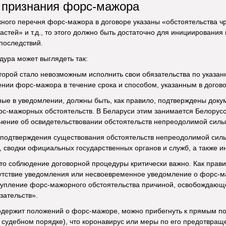
 признания форс-мажора
ного перечня форс-мажора в договоре указаны «обстоятельства ч
ластей» и т.д., то этого должно быть достаточно для инициирова
последствий.
ура может выглядеть так:
оторой стало невозможным исполнить свои обязательства по указа
ении форс-мажора в течение срока и способом, указанным в догово
ные в уведомлении, должны быть, как правило, подтверждены док
рс-мажорных обстоятельств. В Беларуси этим занимается Белорус
ение об освидетельствовании обстоятельств непреодолимой силы»
я подтверждения существования обстоятельств непреодолимой силы
, сводки официальных государственных органов и служб, а также
что соблюдение договорной процедуры критически важно. Как пра
сутствие уведомления или несвоевременное уведомление о форс-
тупление форс-мажорного обстоятельства причиной, освобождающе
зательств».
одержит положений о форс-мажоре, можно прибегнуть к прямым по
 судебном порядке), что коронавирус или меры по его предотвра