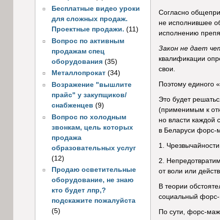
Бесплатные видео уроки
Согласно общеприз
для сложных продаж.
не исполнившее об
Проектные продажи.
(11)
исполнению препят
Вопрос по активным
Закон не дает че
продажам спец
квалификации опре
оборудования
(35)
свои.
Металлопрокат
(34)
Поэтому единого «
Возражение "вышлите
прайс" у закупщиков/
Это будет решатьс
снабженцев
(9)
(применимым к отн
Вопрос по холодным
но власти каждой 
звонкам, цель которых
в Беларуси форс-м
продажа
1. Чрезвычайности
образовательных услуг
(12)
2. Непредотвратим
Продаю осветительные
от воли или дейст
оборудование, не знаю
В теории обстояте
кто будет лпр,?
социальный форс-м
подскажите пожалуйста
(5)
По сути, форс-маж