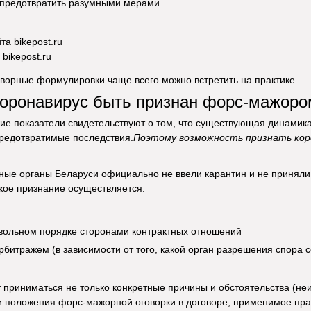
и предотвратить разумными мерами.
 bikepost.ru
ворные формулировки чаще всего можно встретить на практике.
коронавирус быть признан форс-мажоро
ие показатели свидетельствуют о том, что существующая динамик
предотвратимые последствия.
Поэтому возможность признать кор
ные органы Беларуси официально не ввели карантин и не приняли
кое признание осуществляется:
вольном порядке сторонами контрактных отношений
рбитражем (в зависимости от того, какой орган разрешения спора 
 приниматься не только конкретные причины и обстоятельства (н
 и положения форс-мажорной оговорки в договоре, применимое пра