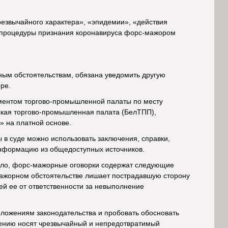
резвычайного характера», «эпидемии», «действия
ния процедуры признания коронавируса форс-мажором
нным обстоятельствам, обязана уведомить другую
ре.
ументом торгово-промышленной палаты по месту
ская торгово-промышленная палата (БелТПП),
 на платной основе.
 в суде можно использовать заключения, справки,
 информацию из общедоступных источников.
вило, форс-мажорные оговорки содержат следующие
мажорном обстоятельстве лишает пострадавшую сторону
й ее от ответственности за невыполнение
ложениям законодательства и пробовать обосновать
щению носят чрезвычайный и непредотвратимый