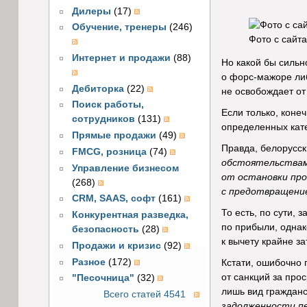
Дилеры
(17)
Обучение, тренеры
(246)
Фото с сайта
Интернет и продажи
(88)
Но какой бы силь
о форс-мажоре либ
Дебиторка
(22)
не освобождает от
Поиск работы,
Если только, коне
сотрудников
(131)
определенных кат
Прямые продажи
(49)
Правда, белорусск
FMCG, розница
(74)
обстоятельствами
Управление бизнесом
от остановки про
(268)
с предотвращение
CRM, SAAS, софт
(161)
То есть, по сути,
Конкурентная разведка,
по прибыли, однак
безопасность
(28)
к вычету крайне з
Продажи и кризис
(92)
Разное
(172)
Кстати, ошибочно 
от санкций за про
"Песочница"
(32)
лишь вид гражданс
Всего статей 4541
задолженности пе