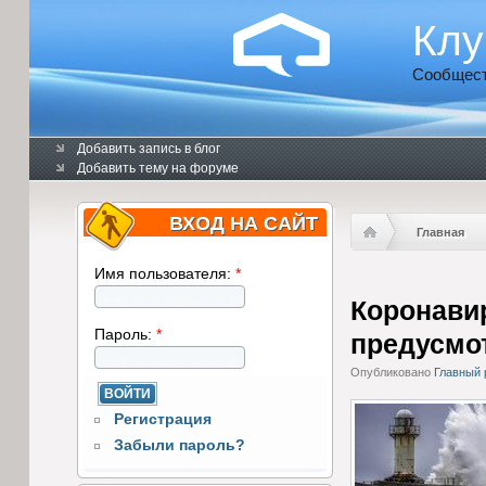
Клу
Сообщест
Добавить запись в блог
Добавить тему на форуме
ВХОД НА САЙТ
Главная
Имя пользователя:
*
Коронави
Пароль:
*
предусмот
Опубликовано
Главный 
Регистрация
Забыли пароль?