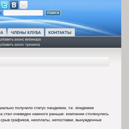
к:
А
ЧЛЕНЫ КЛУБА
КОНТАКТЫ
обавить анонс вебинара
обавить анонс тренинга
ально получило статус пандемии, т.е. эпидемии
а стал очевиден намного раньше: компании столкнулись
 срыв графиков, неоплаты, непоставки, вынужденные