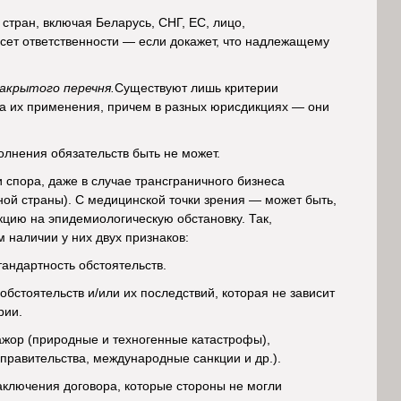
тран, включая Беларусь, СНГ, ЕС, лицо,
сет ответственности — если докажет, что надлежащему
акрытого перечня.
Существуют лишь критерии
ка их применения, причем в разных юрисдикциях — они
лнения обязательств быть не может.
 спора, даже в случае трансграничного бизнеса
ой страны). С медицинской точки зрения — может быть,
кцию на эпидемиологическую обстановку. Так,
 наличии у них двух признаков:
андартность обстоятельств.
бстоятельств и/или их последствий, которая не зависит
рии.
ажор (природные и техногенные катастрофы),
правительства, международные санкции и др.).
аключения договора, которые стороны не могли