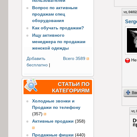
пользователей
Вопрос по активным
чт, 04/02
продажам спец
оборудования
Serg
Как обучать продажам?
Ищу активного
менеджера по продажам
женской одежды
Добавить
Всего 3589
Не
бесплатно
|
СТАТЬИ ПО
КАТЕГОРИЯМ
Вв
Холодные звонки и
Продажи по телефону
чт,
(357)
D
Активные продажи
(358)
п
Продажные фишки
(440)