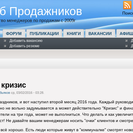
б Продажников
Поис
во менеджеров по продажам с 2009г
ФОРУМ
ПУБЛИКАЦИИ
КНИГИ
ВАКАНСИИ
АФИШ
Добавить вакансию
Д
Добавить резюме
Д
 кризис
бьяков
ср, 03/02/2016 - 03:28.
здников, и вот наступил второй месяц 2016 года. Каждый руководи
льно не вольно задумывается а может действительно "Кризис" и фин
ели на три года, может не выполниться. Что делать и как увеличит
ст! Не давайте вашим менеджерам носить "очки" клиентов и смотре
всё хорошо. Есть люди которые живут в "коммуналке" смотрят новос