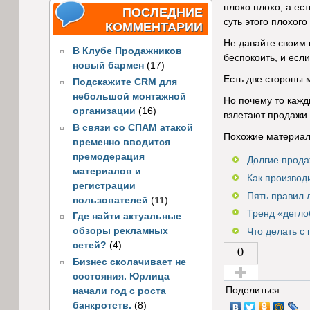
плохо плохо, а ест
ПОСЛЕДНИЕ
суть этого плохог
КОММЕНТАРИИ
Не давайте своим 
В Клубе Продажников
беспокоить, и если
новый бармен
(17)
Есть две стороны 
Подскажите CRM для
небольшой монтажной
Но почему то кажд
организации
(16)
взлетают продажи 
В связи со СПАМ атакой
Похожие материал
временно вводится
премодерация
Долгие прода
материалов и
Как производ
регистрации
Пять правил л
пользователей
(11)
Тренд «дегло
Где найти актуальные
обзоры рекламных
Что делать с
сетей?
(4)
0
Бизнес сколачивает не
состояния. Юрлица
Голос за!
Поделиться:
начали год с роста
банкротств.
(8)