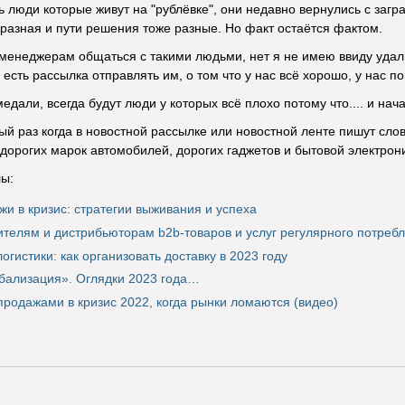
ь люди которые живут на "рублёвке", они недавно вернулись с загра
о разная и пути решения тоже разные. Но факт остаётся фактом.
менеджерам общаться с такими людьми, нет я не имею ввиду удали
 есть рассылка отправлять им, о том что у нас всё хорошо, у нас пок
медали, всегда будут люди у которых всё плохо потому что.... и на
ый раз когда в новостной рассылке или новостной ленте пишут слово
дорогих марок автомобилей, дорогих гаджетов и бытовой электрон
ы:
жи в кризис: стратегии выживания и успеха
ителям и дистрибьюторам b2b-товаров и услуг регулярного потреб
огистики: как организовать доставку в 2023 году
бализация». Оглядки 2023 года…
 продажами в кризис 2022, когда рынки ломаются (видео)