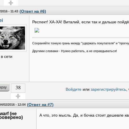
Голос за!
(Ответ на #6)
/2016 - 11:43
ei
Респект! ХА-ХА! Виталий, если так и дальше пойдё
Сохраняйте тонкую грань между "удержать покупателя" и "прогну
Другими словами -
Нужно работать, а не оправдываться!
 в сети
38
ерху
Войдите
или
зарегистрируйтесь
,
Голос за!
(Ответ на #7)
 04/02/2016 - 12:04
warf (не
А что, это мысль. Да, и бочка стоит дешевле к
роверено)