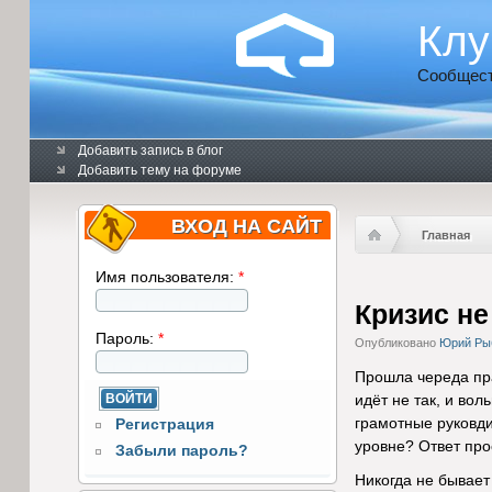
Клу
Сообщест
Добавить запись в блог
Добавить тему на форуме
ВХОД НА САЙТ
Главная
Имя пользователя:
*
Кризис не
Пароль:
*
Опубликовано
Юрий Ры
Прошла череда пра
идёт не так, и во
грамотные руковдит
Регистрация
уровне? Ответ про
Забыли пароль?
Никогда не бывает 