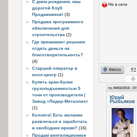
С днем рождения, наш
Не в сети
дорогой Клуб
Продажников!
(3)
Продажа программного
обеспечения для
строительства
(2)
Где принимают решение
отдать деньги на
благотворительность?
(4)
52
Старший оператор в
Вверху
колл-центр
(1)
Купить кран-балки
Голос
чт, 04/02/2016 - 07
грузоподъемностью 5
тонн от производителя |
Юрий
Рыбьяков
Завод «Лидер-Металлист
(1)
Коллеги! Есть желание
развлечься и заработать
в свободное время?
(16)
Продам вентиляционное