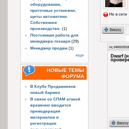
оборудование,
приточные установки,
Не в сети
щиты автоматики.
Собственное
производство.
(1)
Вверху
Постоянная работа для
менеджера-технаря
(29)
Г
чт, 04/02/2016
Менеджер продаж
(1)
еще
Dwarf (н
провер
НОВЫЕ ТЕМЫ
ФОРУМА
В Клубе Продажников
новый бармен
В связи со СПАМ атакой
временно вводится
премодерация
материалов и
Вверху
регистрации