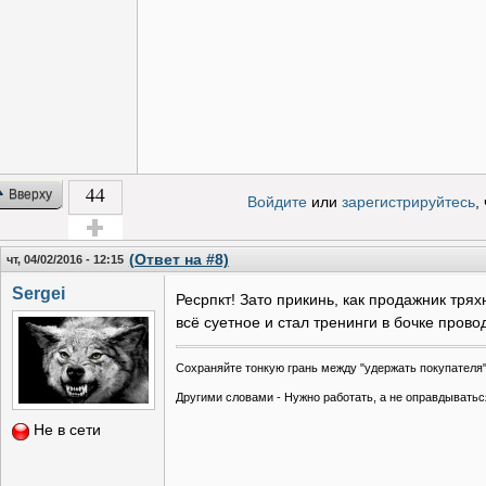
44
Вверху
Войдите
или
зарегистрируйтесь
,
Голос за!
(Ответ на #8)
чт, 04/02/2016 - 12:15
Sergei
Ресрпкт! Зато прикинь, как продажник тря
всё суетное и стал тренинги в бочке прово
Сохраняйте тонкую грань между "удержать покупателя"
Другими словами -
Нужно работать, а не оправдыватьс
Не в сети