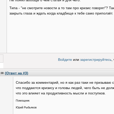
Не понял вообще о чём статья и для чего.
Типа - "не смотрите новости а то там про кризис говорят"? Та
закрыть глаза и ждать когда кладбище к тебе само приползёт.
Войдите
или
зарегистрируйтесь
,
 за!
(Ответ на #3)
:38
Спасибо за комментарий, но я как раз таки не призываю с
что поддаются кризису и головы людей, чего быть не долж
что это влияет на продуктивность мысли и поступков.
Помощник
Юрий Рыбьяков