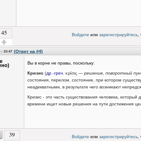
45
Войдите
или
зарегистрируйтесь
,
олос за!
(Ответ на #4)
 - 10:47
е
Вы в корне не правы, поскольку:
ено)
Кризис
(
др.-греч.
κρίσις
—
решение, поворотный пу
состояния,
перелом,
состояние, при котором существ
неадекватными, в результате чего возникают непредс
Кризис - это часть существования человека, который
времени ищет новые решения на пути достижения це
39
Войдите
или
зарегистрируйтесь
,