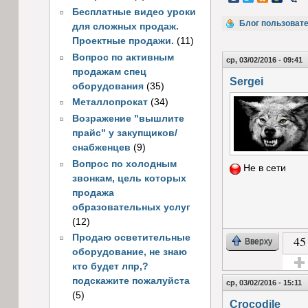
Бесплатные видео уроки
Блог пользоват
для сложных продаж.
Проектные продажи.
(11)
Вопрос по активным
ср, 03/02/2016 - 09:41
продажам спец
Sergei
оборудования
(35)
Металлопрокат
(34)
Возражение "вышлите
прайс" у закупщиков/
снабженцев
(9)
Вопрос по холодным
Не в сети
звонкам, цель которых
продажа
образовательных услуг
(12)
Продаю осветительные
45
Вверху
оборудование, не знаю
кто будет лпр,?
Голос
подскажите пожалуйста
ср, 03/02/2016 - 15:11
(5)
Crocodile