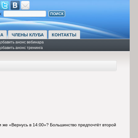
к:
А
ЧЛЕНЫ КЛУБА
КОНТАКТЫ
обавить анонс вебинара
обавить анонс тренинга
и же «Вернусь в 14:00»? Большинство предпочтёт второй