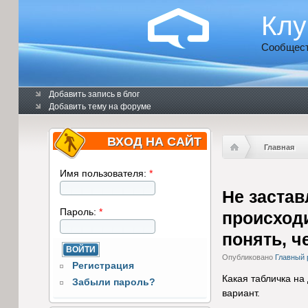
Клу
Сообщест
Добавить запись в блог
Добавить тему на форуме
ВХОД НА САЙТ
Главная
Имя пользователя:
*
Не застав
Пароль:
*
происходи
понять, ч
Опубликовано
Главный 
Регистрация
Какая табличка на
Забыли пароль?
вариант.