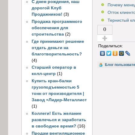
С днем рождения, наш
Почему менед
дорогой Клуб
Отток клиенто
Продажников!
(3)
Тернистый кл
Продажа программного
0
обеспечения для
строительства
(2)
Где принимают решение
Голос за!
Поделиться:
отдать деньги на
благотворительность?
(4)
Блог пользоват
Старший оператор в
колл-центр
(1)
Купить кран-балки
грузоподъемностью 5
тонн от производителя |
Завод «Лидер-Металлист
(1)
Коллеги! Есть желание
развлечься и заработать
в свободное время?
(16)
Продам вентиляционное