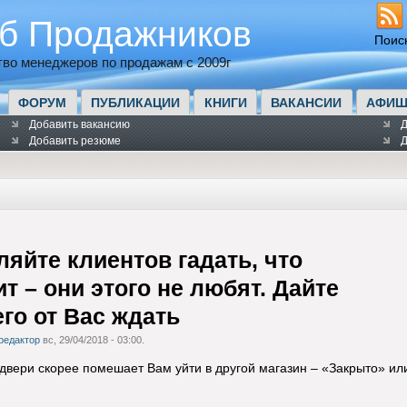
б Продажников
Поис
во менеджеров по продажам с 2009г
ФОРУМ
ПУБЛИКАЦИИ
КНИГИ
ВАКАНСИИ
АФИШ
Добавить вакансию
Д
Добавить резюме
Д
ляйте клиентов гадать, что
т – они этого не любят. Дайте
его от Вас ждать
редактор
вс, 29/04/2018 - 03:00.
 двери скорее помешает Вам уйти в другой магазин – «Закрыто» ил