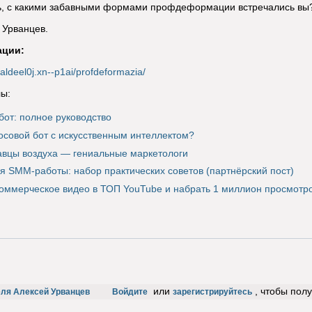
сь, с какими забавными формами профдеформации встречались в
 Урванцев.
ации:
aldeel0j.xn--p1ai/profdeformazia/
ы:
бот: полное руководство
лосовой бот с искусственным интеллектом?
вцы воздуха — гениальные маркетологи
я SMM-работы: набор практических советов (партнёрский пост)
коммерческое видео в ТОП YouTube и набрать 1 миллион просмотро
или
, чтобы пол
еля Алексей Урванцев
Войдите
зарегистрируйтесь