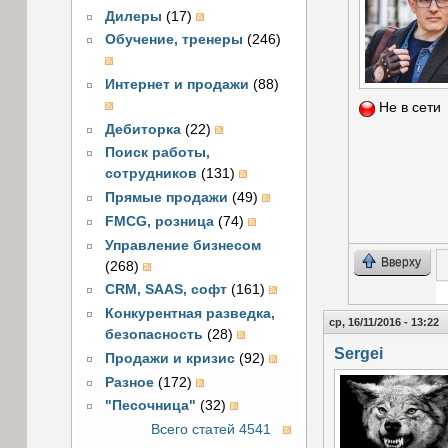
Дилеры
(17)
Обучение, тренеры
(246)
Интернет и продажи
(88)
Не в сети
Дебиторка
(22)
Поиск работы,
сотрудников
(131)
Прямые продажи
(49)
FMCG, розница
(74)
Управление бизнесом
Вверху
(268)
CRM, SAAS, софт
(161)
Конкурентная разведка,
Г
ср, 16/11/2016 - 13:22
безопасность
(28)
Sergei
Продажи и кризис
(92)
Разное
(172)
"Песочница"
(32)
Всего статей 4541