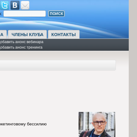
к:
А
ЧЛЕНЫ КЛУБА
КОНТАКТЫ
обавить анонс вебинара
обавить анонс тренинга
аркетинговому бессилию