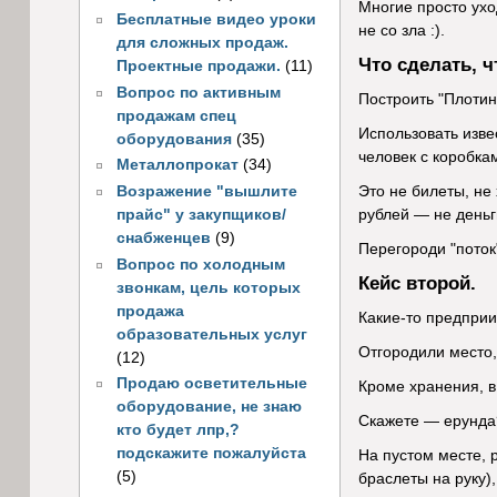
Многие просто ухо
Бесплатные видео уроки
не со зла :).
для сложных продаж.
Что сделать, 
Проектные продажи.
(11)
Вопрос по активным
Построить "Плотин
продажам спец
Использовать изве
оборудования
(35)
человек с коробка
Металлопрокат
(34)
Возражение "вышлите
Это не билеты, не
прайс" у закупщиков/
рублей — не деньг
снабженцев
(9)
Перегороди "поток
Вопрос по холодным
Кейс второй.
звонкам, цель которых
продажа
Какие-то предприи
образовательных услуг
Отгородили место,
(12)
Продаю осветительные
Кроме хранения, в
оборудование, не знаю
Скажете — ерунда
кто будет лпр,?
подскажите пожалуйста
На пустом месте,
(5)
браслеты на руку)