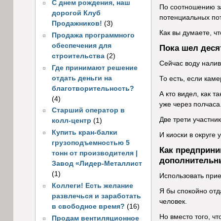
С днем рождения, наш
По соотношению за
дорогой Клуб
потенциальных пот
Продажников!
(3)
Как вы думаете, 
Продажа программного
обеспечения для
Пока шел деся
строительства
(2)
Сейчас воду налив
Где принимают решение
отдать деньги на
То есть, если каме
благотворительность?
А кто видел, как 
(4)
уже через полчаса
Старший оператор в
Две трети участник
колл-центр
(1)
Купить кран-балки
И киоски в округе 
грузоподъемностью 5
Как предприни
тонн от производителя |
дополнительн
Завод «Лидер-Металлист
(1)
Использовать прием
Коллеги! Есть желание
Я бы спокойно отда
развлечься и заработать
человек.
в свободное время?
(16)
Но вместо того, ч
Продам вентиляционное