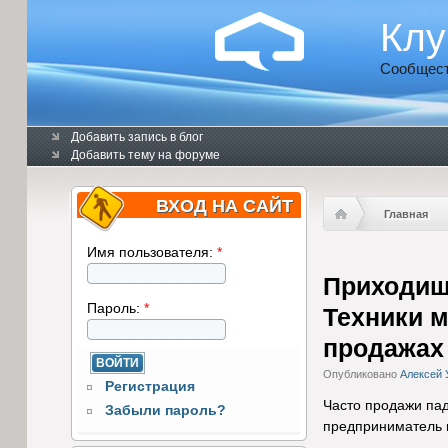
Клу
Сообщест
Добавить запись в блог
Добавить тему на форуме
ВХОД НА САЙТ
Главная
Имя пользователя:
*
Приходишь
Пароль:
*
Техники 
продажах 
Опубликовано
Алексей 
Регистрация
Часто продажи пад
Забыли пароль?
предприниматель м