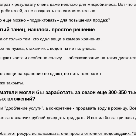
трат к результату очень даже неплохо для микробизнеса. Вот что 
ребителей, а не создавать его самостоятельно.
что еще можно «подрихтовать» для повышения продаж?
тый танец, нашлось простое решение.
ают только тем, кто сдал вещи в камеру хранения.
ра не нужна, стаканчик с водой ты не получишь.
танцуют хастл и особенно сальсу — обезвоживание на таких дискоте
.
ов вещи на хранение не сдают, но пить тоже хотят.
уже закрыты.
матели могли бы заработать за сезон еще 300-350 ты
ых вложений?
 "дробление услуги", а конкретнее - продавать воду в розницу. Все
л за стаканчик рублей двадцать-тридцать. И выпил бы за три часа 
тобы этот ресурс использовать, они просто отгоняют подошедших: "В