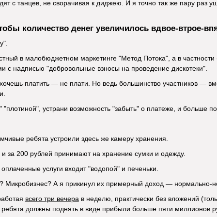
дят с танцев, не сворачивая к диджею. И я точно так же пару раз у
чтобы количество денег увеличилось вдвое-втрое-вп
у".
стный в малобюджетном маркетинге "Метод Потока", а в частности -
ми с надписью "добровольные взносы на проведение дискотеки".
 хочешь платить — не плати. Но ведь большинство участников — вме
и.
" "плотиной", устрани возможность "забыть" о платеже, и больше п
мчивые ребята устроили здесь же камеру хранения.
 и за 200 рублей принимают на хранение сумки и одежду.
 оплаченные услуги входит "водопой" и печеньки.
? Микробизнес? А я прикинул их примерный доход — нормально-н
 работая
всего три вечера
в неделю, практически без вложений (тол
, ребята должны поднять в виде прибыли больше пяти миллионов ру