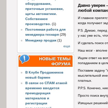
оборудование,
Давно уверен 
приточные установки,
любой компан
щиты автоматики.
И главное препятс
Собственное
когда получают за
производство.
(1)
Постоянная работа для
P.S. Думаю, перед
менеджера-технаря
(29)
у нас уже есть, ч
Менеджер продаж
(1)
И сделать поиск о
еще
Наш мозг - вполне
Ищем ответ на воп
НОВЫЕ ТЕМЫ
попаданием в цел
ФОРУМА
Поставим задачу "
В Клубе Продажников
мыслительной ине
новый бармен
платных.
В связи со СПАМ атакой
P.P.S. Конечно, н
временно вводится
премодерация
Просто поиск внут
материалов и
Изящных решений и
регистрации