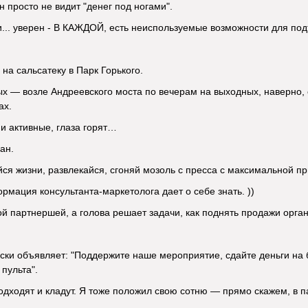
н просто не видит "денег под ногами".
... уверен - В КАЖДОЙ, есть неиспользуемые возможности для по
на сальсатеку в Парк Горького.
 — возле Андреевского моста по вечерам на выходных, наверно, о
ах.
и активные, глаза горят…
ан.
йся жизни, развлекайся, сгоняй мозоль с пресса с максимальной 
рмация консультанта-маркетолога дает о себе знать. ))
й партнершей, а голова решает задачи, как поднять продажи орган
ки объявляет: "Поддержите наше мероприятие, сдайте деньги на б
пульта".
подходят и кладут. Я тоже положил свою сотню — прямо скажем, в п