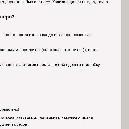
шел, просто забыв о взносе. Увлекающаяся натура, точно
ятеро?
 просто поставить на входе и выходе несколько
няемы и порядочны (да, я знаю это точно )), и сто
оловины участников просто положат деньги в коробку.
ормально!
ько вода, стаканчики, печеньки и самоклеющиеся
блей за сезон.