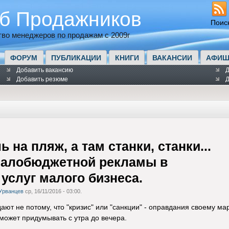
б Продажников
Поис
во менеджеров по продажам с 2009г
ФОРУМ
ПУБЛИКАЦИИ
КНИГИ
ВАКАНСИИ
АФИШ
Добавить вакансию
Д
Добавить резюме
Д
 на пляж, а там станки, станки...
малобюджетной рекламы в
услуг малого бизнеса.
Урванцев
ср, 16/11/2016 - 03:00.
ают не потому, что "кризис" или "санкции" - оправдания своему м
ожет придумывать с утра до вечера.