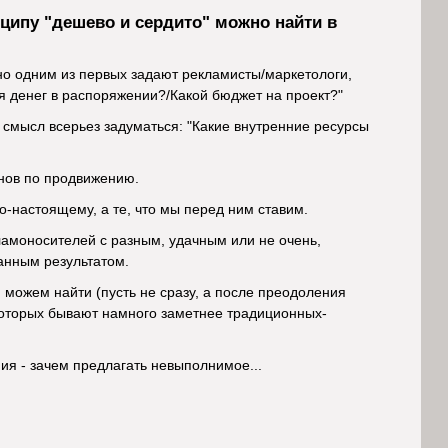
ипу "дешево и сердито" можно найти в
но одним из первых задают рекламисты/маркетологи,
ня денег в распоряжении?/Какой бюджет на проект?"
т смысл всерьез задуматься: "Какие внутренние ресурсы
анов по продвижению.
о-настоящему, а те, что мы перед ним ставим.
ламоносителей с разным, удачным или не очень,
анным результатом.
 можем найти (пусть не сразу, а после преодоления
оторых бывают намного заметнее традиционных-
ения - зачем предлагать невыполнимое...