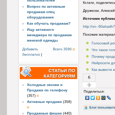
пользователей
Кстати, поделите
Вопрос по активным
Дружески, Алексей
продажам спец
оборудования
Источник публик
Как обучать продажам?
http://xn--80ahadh7
Ищу активного
Похожие материал
менеджера по продажам
женской одежды
Голосовой ро
Добавить
Всего 3590
Что такое го
бесплатно
|
Почему прода
Нейросети дл
Как вывести 
СТАТЬИ ПО
КАТЕГОРИЯМ
6
Холодные звонки и
Продажи по телефону
Голос за!
Поделиться:
(357)
Активные продажи
(358)
Блог пользоват
Продажные фишки
(440)