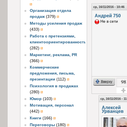
ср, 16/11/2016 - 10:46
Организация отдела
Андрей 750
продаж
(379)
Не в сети
Методы усиления продаж
(433)
Работа с претензиями,
клиентоориентированность
(282)
Маркетинг, реклама, PR
(366)
Коммерческие
предложения, письма,
презентации
(112)
98
Вверху
Психология в продажах
(280)
Голос
Юмор
(103)
ср, 16/11/2016 - 11
Мотивация, персонал
Алексей
Урванцев
(442)
Книги
(166)
Переговоры
(180)