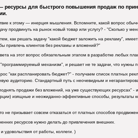
— ресурсы для быстрого повышения продаж по принц
ии.
твие к этому — инерция мышления. Вспомните, какой вопрос обыч
дачу продвинуть на рынок новый товар или услугу? - "Сколько у ме
 тем, как решать задачу "какой бюджет заложить на рекламу", имее
тобы привлечь клиентов без рекламы и вложений?"
твета на этот вопрос обязательным этапом в разработке любых пл
 "программируемый механизм", и решает не те задачи, что нужны п
рос "как распланировать бюджет?" - получаем список платных рек
евую аудиторию. Стандартный путь с неочевидным и негарантиров
поднять продажи без вложений, на уже существующих ресурсах" - и
рции) изящные и неожиданно-эффективные способы, результаты к
икто не призывает совсем отказаться от платных способов продвиж
ренних ресурсов нужно делать до привлечения внешних.
 удовольствия от работы, коллеги. )