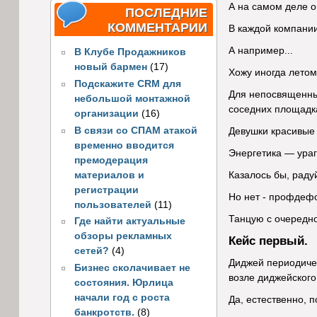
А на самом деле о
ПОСЛЕДНИЕ
КОММЕНТАРИИ
В каждой компании
А например...
В Клубе Продажников
новый бармен
(17)
Хожу иногда летом 
Подскажите CRM для
Для непосвященных
небольшой монтажной
соседних площадк
организации
(16)
В связи со СПАМ атакой
Девушки красивые 
временно вводится
Энергетика — ураг
премодерация
материалов и
Казалось бы, раду
регистрации
Но нет - профдефо
пользователей
(11)
Танцую с очередно
Где найти актуальные
обзоры рекламных
Кейс первый.
сетей?
(4)
Диджей периодичес
Бизнес сколачивает не
возле диджейского 
состояния. Юрлица
начали год с роста
Да, естественно, 
банкротств.
(8)