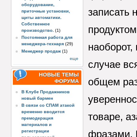
оборудование,
записать 
приточные установки,
щиты автоматики.
Собственное
продуктом
производство.
(1)
Постоянная работа для
наоборот,
менеджера-технаря
(29)
Менеджер продаж
(1)
еще
случае вс
НОВЫЕ ТЕМЫ
общем раз
ФОРУМА
В Клубе Продажников
увереннос
новый бармен
В связи со СПАМ атакой
временно вводится
товаре, а
премодерация
материалов и
фразами. 
регистрации