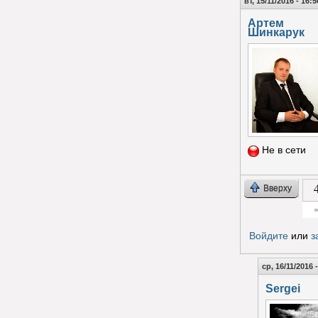
вт, 15/11/2016 - 16:5
Артем
Шинкарук
Не в сети
Вверху
Гол
Войдите
или
з
ср, 16/11/2016 
Sergei