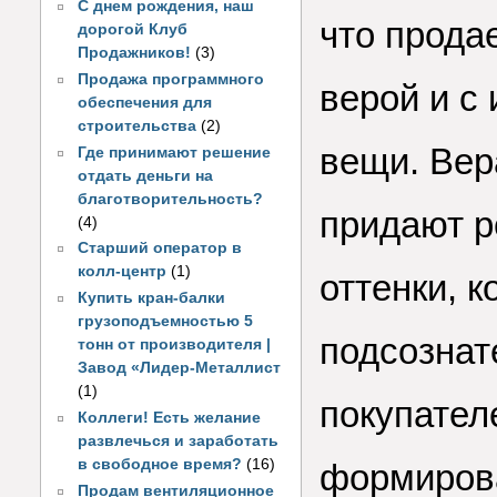
С днем рождения, наш
что прода
дорогой Клуб
Продажников!
(3)
Продажа программного
верой и с
обеспечения для
строительства
(2)
вещи. Вер
Где принимают решение
отдать деньги на
благотворительность?
придают р
(4)
Старший оператор в
колл-центр
(1)
оттенки, к
Купить кран-балки
грузоподъемностью 5
подсознат
тонн от производителя |
Завод «Лидер-Металлист
(1)
покупател
Коллеги! Есть желание
развлечься и заработать
в свободное время?
(16)
формирова
Продам вентиляционное