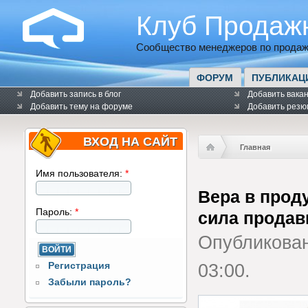
Клуб Продаж
Сообщество менеджеров по продаж
ФОРУМ
ПУБЛИКАЦ
Добавить запись в блог
Добавить вака
Добавить тему на форуме
Добавить резю
ВХОД НА САЙТ
Главная
Имя пользователя:
*
Вера в прод
Пароль:
*
сила продав
Опубликова
Регистрация
03:00.
Забыли пароль?