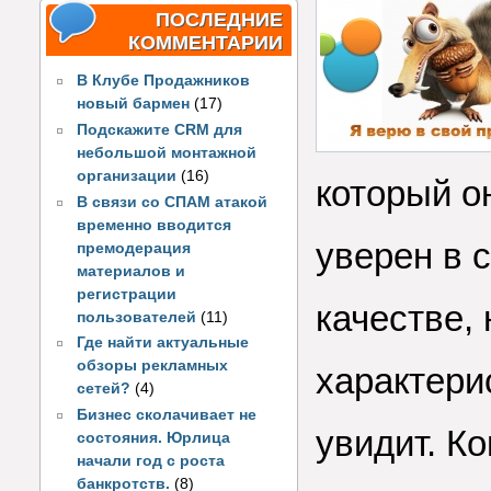
ПОСЛЕДНИЕ
КОММЕНТАРИИ
В Клубе Продажников
новый бармен
(17)
Подскажите CRM для
небольшой монтажной
организации
(16)
который о
В связи со СПАМ атакой
временно вводится
уверен в 
премодерация
материалов и
регистрации
качестве,
пользователей
(11)
Где найти актуальные
обзоры рекламных
характери
сетей?
(4)
Бизнес сколачивает не
увидит. Ко
состояния. Юрлица
начали год с роста
банкротств.
(8)