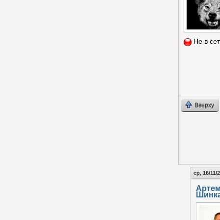
Не в се
Вверху
ср, 16/11/
Арте
Шинк