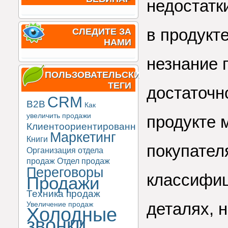
недостатк
в продукт
СЛЕДИТЕ ЗА
НАМИ
незнание 
ПОЛЬЗОВАТЕЛЬСКИЕ
ТЕГИ
достаточн
CRM
B2B
Как
увеличить продажи
продукте 
Клиентоориентированность
Маркетинг
Книги
покупател
Организация отдела
продаж
Отдел продаж
Переговоры
классифиц
Продажи
Техника продаж
деталях, 
Увеличение продаж
Холодные
звонки