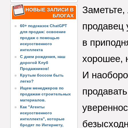
Заметьте,
НОВЫЕ ЗАПИСИ В
БЛОГАХ
продавец 
60+ подсказок ChatGPT
для продаж: освоение
продаж с помощью
в приподн
искусственного
интеллекта
хорошее, 
С днем рождения, наш
дорогой Клуб
Продажников!
И наоборо
Крутым боссом быть
легко?
Ищем менеджеров по
продавать 
продажам строительных
материалов.
увереннос
Как "Агенты
искусственного
интеллекта", которые
безысходн
бродят по Интернету,