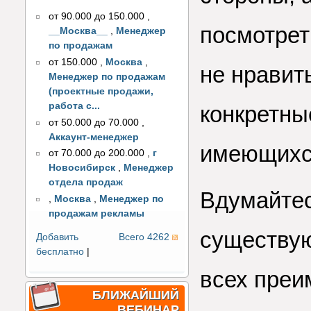
от 90.000 до 150.000
,
посмотрет
__Москва__
,
Менеджер
по продажам
от 150.000
,
Москва
,
не нравить
Менеджер по продажам
(проектные продажи,
работа с...
конкретны
от 50.000 до 70.000
,
Аккаунт-менеджер
имеющихс
от 70.000 до 200.000
,
г
Новосибирск
,
Менеджер
отдела продаж
Вдумайтес
,
Москва
,
Менеджер по
продажам рекламы
существу
Добавить
Всего 4262
бесплатно
|
всех преи
БЛИЖАЙШИЙ
ВЕБИНАР