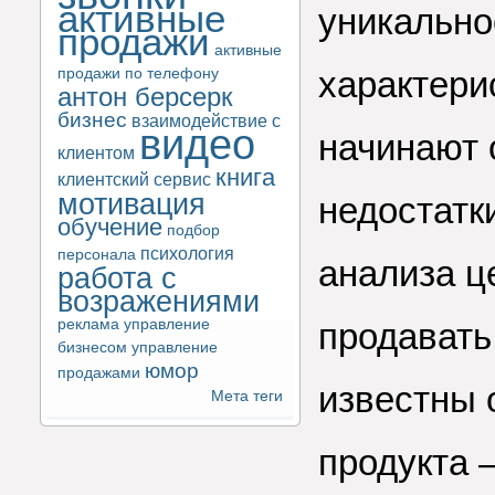
активные
уникально
продажи
активные
характерис
продажи по телефону
антон берсерк
бизнес
взаимодействие с
видео
начинают о
клиентом
книга
клиентский сервис
мотивация
недостатк
обучение
подбор
психология
персонала
анализа ц
работа с
возражениями
реклама
управление
продавать
бизнесом
управление
юмор
продажами
известны 
Мета теги
продукта 