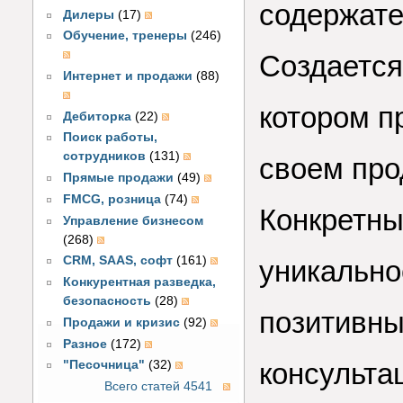
содержате
Дилеры
(17)
Обучение, тренеры
(246)
Создается
Интернет и продажи
(88)
котором п
Дебиторка
(22)
Поиск работы,
сотрудников
(131)
своем про
Прямые продажи
(49)
FMCG, розница
(74)
Конкретны
Управление бизнесом
(268)
CRM, SAAS, софт
(161)
уникально
Конкурентная разведка,
безопасность
(28)
позитивн
Продажи и кризис
(92)
Разное
(172)
консульта
"Песочница"
(32)
Всего статей 4541