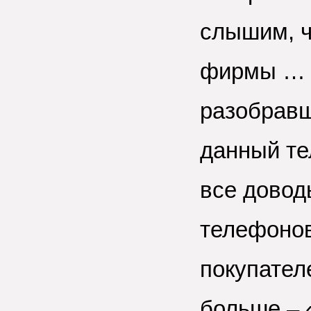
слышим, 
фирмы … н
разобравш
данный тел
все довод
телефонов
покупател
больше – «