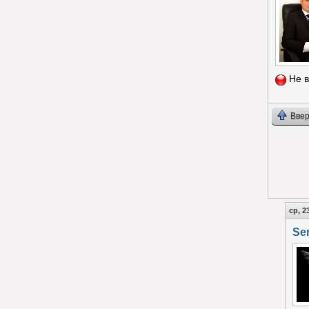
Не в
Ввер
ср, 2
Se