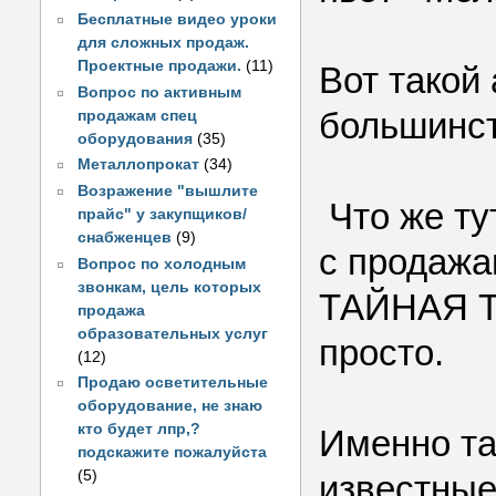
Бесплатные видео уроки
для сложных продаж.
Проектные продажи.
(11)
Вот такой
Вопрос по активным
большинст
продажам спец
оборудования
(35)
Металлопрокат
(34)
Возражение "вышлите
Что же ту
прайс" у закупщиков/
снабженцев
(9)
с продажа
Вопрос по холодным
звонкам, цель которых
ТАЙНАЯ Т
продажа
образовательных услуг
просто.
(12)
Продаю осветительные
оборудование, не знаю
кто будет лпр,?
Именно та
подскажите пожалуйста
(5)
известные