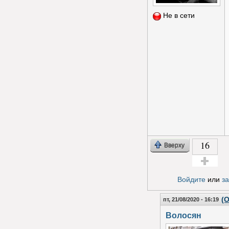
Не в сети
16
Вверху
Голос за!
Войдите
или
з
(О
пт, 21/08/2020 - 16:19
Волосян