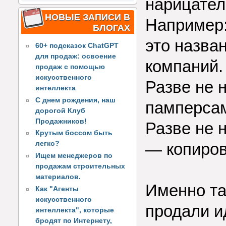
нарицате
НОВЫЕ ЗАПИСИ В
Например
БЛОГАХ
это назва
60+ подсказок ChatGPT
для продаж: освоение
компаний.
продаж с помощью
искусственного
Разве не 
интеллекта
С днем рождения, наш
памперсам
дорогой Клуб
Продажников!
Разве не 
Крутым боссом быть
— копиро
легко?
Ищем менеджеров по
продажам строительных
материалов.
Именно та
Как "Агенты
искусственного
продали 
интеллекта", которые
бродят по Интернету,