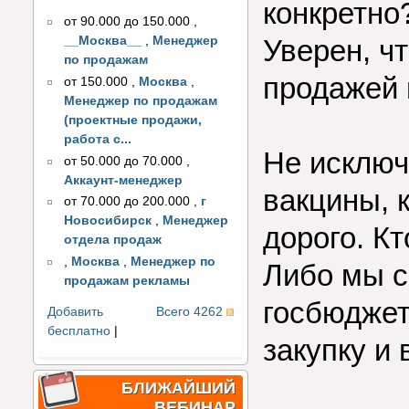
конкретно
от 90.000 до 150.000
,
__Москва__
,
Менеджер
Уверен, ч
по продажам
продажей 
от 150.000
,
Москва
,
Менеджер по продажам
(проектные продажи,
работа с...
Не исключ
от 50.000 до 70.000
,
Аккаунт-менеджер
вакцины, 
от 70.000 до 200.000
,
г
Новосибирск
,
Менеджер
дорого. Кт
отдела продаж
,
Москва
,
Менеджер по
Либо мы с
продажам рекламы
госбюджет
Добавить
Всего 4262
бесплатно
|
закупку и
БЛИЖАЙШИЙ
ВЕБИНАР