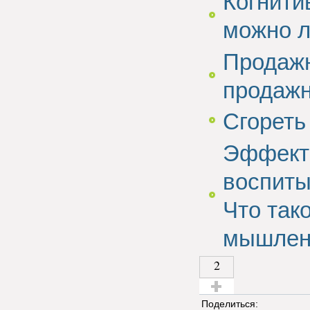
Когнити
можно л
Продажн
продаж
Сгореть
Эффект 
воспиты
Что так
мышлен
2
Голос за!
Поделиться: