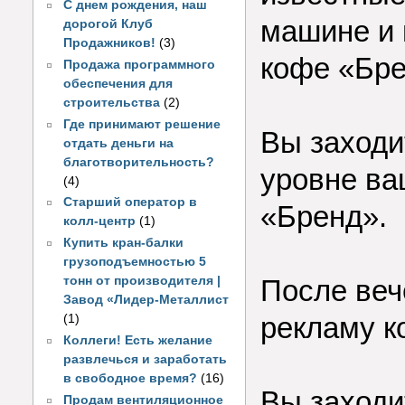
С днем рождения, наш
машине и 
дорогой Клуб
Продажников!
(3)
кофе «Бре
Продажа программного
обеспечения для
строительства
(2)
Где принимают решение
Вы заходи
отдать деньги на
благотворительность?
уровне ва
(4)
Старший оператор в
«Бренд».
колл-центр
(1)
Купить кран-балки
грузоподъемностью 5
тонн от производителя |
После веч
Завод «Лидер-Металлист
рекламу к
(1)
Коллеги! Есть желание
развлечься и заработать
в свободное время?
(16)
Вы заходи
Продам вентиляционное