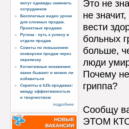
Это не зна
могут однажды заменить
сотрудников
не значит,
Бесплатные видео уроки
для сложных продаж.
вести здо
Проектные продажи.
Рутина - путь к успеху в
больных г
отделе продаж
больше, ч
Советы по повышению
конверсии продаж через
люди умир
переписку
Когнитивные искажения:
Почему не
какие бывают и можно ли
избавиться
гриппа?
Скрипты в b2b-продажах:
между эффективностью
и творчеством
подробнее
Сообщу в
ЭТОМ КТО
НОВЫЕ
ВАКАНСИИ