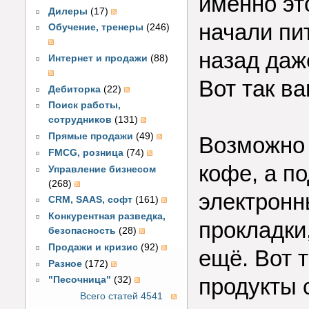
именно эт
Дилеры
(17)
начали пи
Обучение, тренеры
(246)
назад даж
Интернет и продажи
(88)
Вот так в
Дебиторка
(22)
Поиск работы,
сотрудников
(131)
Прямые продажи
(49)
Возможно 
FMCG, розница
(74)
кофе, а по
Управление бизнесом
(268)
электронн
CRM, SAAS, софт
(161)
Конкурентная разведка,
прокладки
безопасность
(28)
Продажи и кризис
(92)
ещё. Вот 
Разное
(172)
продукты 
"Песочница"
(32)
Всего статей 4541