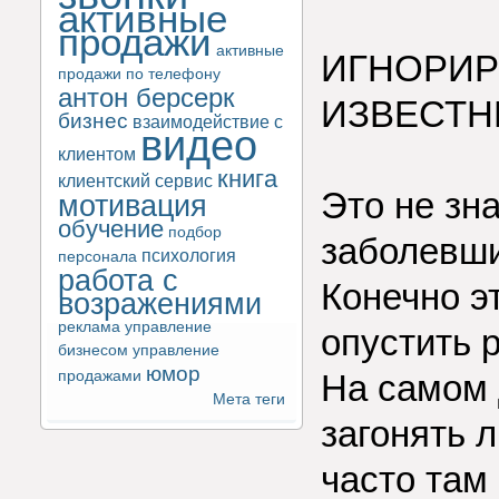
активные
продажи
активные
ИГНОРИР
продажи по телефону
антон берсерк
ИЗВЕСТН
бизнес
взаимодействие с
видео
клиентом
книга
клиентский сервис
Это не зна
мотивация
обучение
подбор
заболевши
психология
персонала
работа с
Конечно э
возражениями
реклама
управление
опустить р
бизнесом
управление
юмор
продажами
На самом д
Мета теги
загонять л
часто там