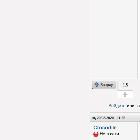
15
Вверху
Голос за!
Войдите
или
з
чт, 20/08/2020 - 11:55
Crocodile
Не в сети