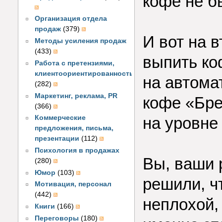
кофе не б
Организация отдела
продаж
(379)
И вот на 
Методы усиления продаж
(433)
выпить ко
Работа с претензиями,
клиентоориентированность
на автома
(282)
Маркетинг, реклама, PR
кофе «Бре
(366)
Коммерческие
на уровне
предложения, письма,
презентации
(112)
Психология в продажах
Вы, ваши 
(280)
Юмор
(103)
решили, ч
Мотивация, персонал
(442)
неплохой,
Книги
(166)
Переговоры
(180)