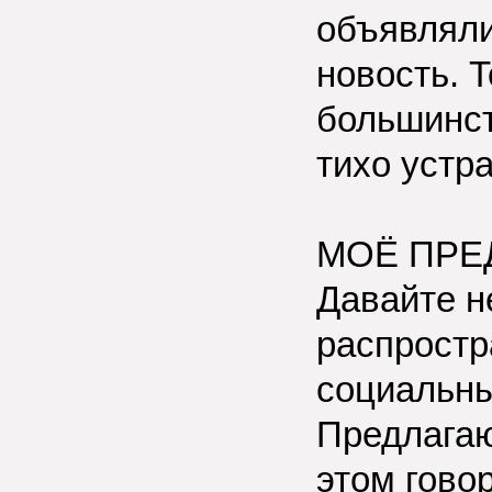
объявляли
новость. Т
большинст
тихо устр
МОЁ ПРЕ
Давайте н
распростр
социальны
Предлагаю
этом гово