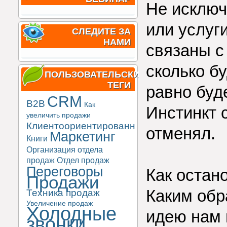
Не исключ
или услуги
СЛЕДИТЕ ЗА
НАМИ
связаны с
сколько б
ПОЛЬЗОВАТЕЛЬСКИЕ
ТЕГИ
равно буд
CRM
B2B
Как
Инстинкт 
увеличить продажи
Клиентоориентированность
отменял.
Маркетинг
Книги
Организация отдела
продаж
Отдел продаж
Переговоры
Как остан
Продажи
Каким обр
Техника продаж
Увеличение продаж
Холодные
идею нам 
звонки