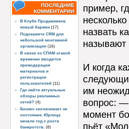
ПОСЛЕДНИЕ
пример, г
КОММЕНТАРИИ
несколько
В Клубе Продажников
новый бармен
(17)
назвать ка
Подскажите CRM для
небольшой монтажной
называют 
организации
(16)
В связи со СПАМ атакой
временно вводится
И когда к
премодерация
материалов и
следующий
регистрации
пользователей
(11)
им неожи
Где найти актуальные
обзоры рекламных
вопрос: — 
сетей?
(4)
Бизнес сколачивает не
момент бо
состояния. Юрлица
начали год с роста
пьёт «Мол
банкротств.
(8)