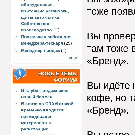
оборудование,
тоже появ
приточные установки,
щиты автоматики.
Собственное
производство.
(1)
Вы провер
Постоянная работа для
менеджера-технаря
(29)
там тоже 
Менеджер продаж
(1)
«Бренд».
еще
НОВЫЕ ТЕМЫ
ФОРУМА
Вы идёте 
В Клубе Продажников
кофе, но 
новый бармен
В связи со СПАМ атакой
«Бренд».
временно вводится
премодерация
материалов и
регистрации
Вы встреч