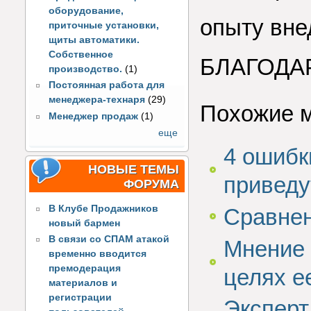
оборудование,
опыту вне
приточные установки,
щиты автоматики.
Собственное
БЛАГОДАР
производство.
(1)
Постоянная работа для
менеджера-технаря
(29)
Похожие 
Менеджер продаж
(1)
еще
4 ошибк
НОВЫЕ ТЕМЫ
приведу
ФОРУМА
В Клубе Продажников
Сравнен
новый бармен
В связи со СПАМ атакой
Мнение 
временно вводится
премодерация
целях е
материалов и
регистрации
Эксперт