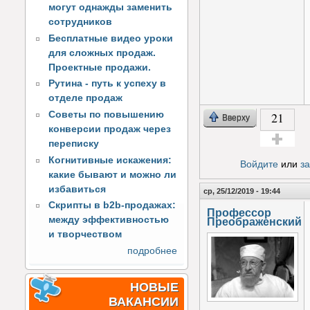
могут однажды заменить
сотрудников
Бесплатные видео уроки
для сложных продаж.
Проектные продажи.
Рутина - путь к успеху в
отделе продаж
Советы по повышению
21
Вверху
конверсии продаж через
переписку
Голос за!
Когнитивные искажения:
Войдите
или
з
какие бывают и можно ли
избавиться
ср, 25/12/2019 - 19:44
Скрипты в b2b-продажах:
Профессор
между эффективностью
Преображенский
и творчеством
подробнее
НОВЫЕ
ВАКАНСИИ