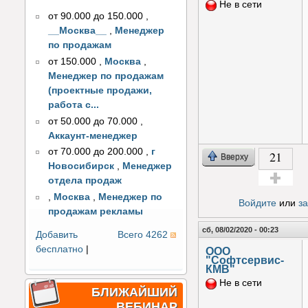
Не в сети
от 90.000 до 150.000
,
__Москва__
,
Менеджер
по продажам
от 150.000
,
Москва
,
Менеджер по продажам
(проектные продажи,
работа с...
от 50.000 до 70.000
,
Аккаунт-менеджер
от 70.000 до 200.000
,
г
21
Вверху
Новосибирск
,
Менеджер
отдела продаж
Голос за!
,
Москва
,
Менеджер по
Войдите
или
з
продажам рекламы
сб, 08/02/2020 - 00:23
Добавить
Всего 4262
бесплатно
|
ООО
"Софтсервис-
КМВ"
Не в сети
БЛИЖАЙШИЙ
ВЕБИНАР