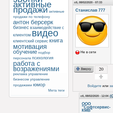
активные
сб, 08/02/2020 - 07:33
продажи
Станислав 777
активные
продажи по телефону
антон берсерк
бизнес
взаимодействие с
видео
клиентом
книга
клиентский сервис
мотивация
обучение
Не в сети
подбор
психология
персонала
работа с
возражениями
20
Вверху
реклама
управление
бизнесом
управление
Голос за!
юмор
продажами
Войдите
или
з
Мета теги
(
сб, 08/02/2020 - 12:04
ООО
"Софтсервис-
КМВ"