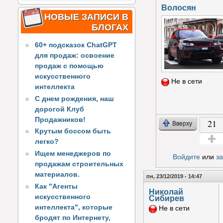
Волосян
НОВЫЕ ЗАПИСИ В
БЛОГАХ
60+ подсказок ChatGPT
для продаж: освоение
продаж с помощью
искусственного
Не в сети
интеллекта
С днем рождения, наш
дорогой Клуб
Продажников!
21
Вверху
Крутым боссом быть
легко?
Голос з
Ищем менеджеров по
Войдите
или
з
продажам строительных
материалов.
пн, 23/12/2019 - 14:47
Как "Агенты
Николай
искусственного
Сибирев
интеллекта", которые
Не в сети
бродят по Интернету,