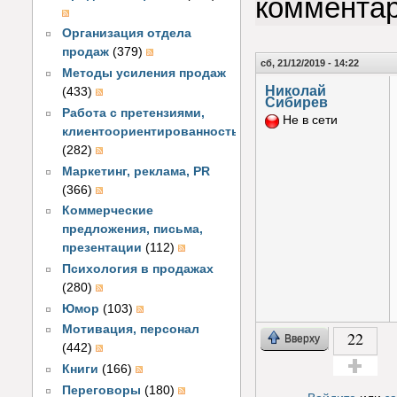
коммента
Организация отдела
продаж
(379)
сб, 21/12/2019 - 14:22
Методы усиления продаж
Николай
(433)
Сибирев
Работа с претензиями,
Не в сети
клиентоориентированность
(282)
Маркетинг, реклама, PR
(366)
Коммерческие
предложения, письма,
презентации
(112)
Психология в продажах
(280)
Юмор
(103)
Мотивация, персонал
22
Вверху
(442)
Книги
(166)
Голос за!
Переговоры
(180)