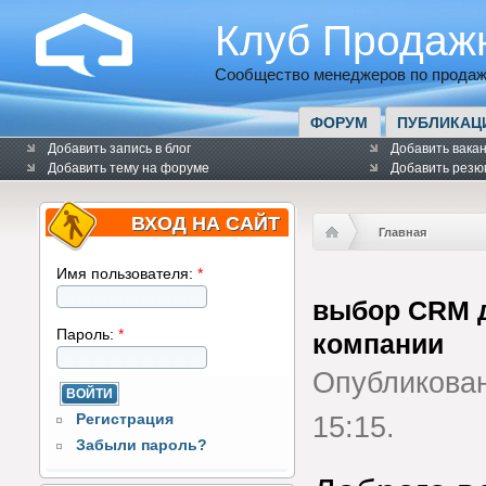
Клуб Продаж
Сообщество менеджеров по продаж
ФОРУМ
ПУБЛИКАЦ
Добавить запись в блог
Добавить вака
Добавить тему на форуме
Добавить резю
ВХОД НА САЙТ
Главная
Имя пользователя:
*
выбор CRM д
Пароль:
*
компании
Опубликова
Регистрация
15:15.
Забыли пароль?