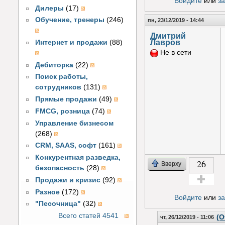
Войдите
или
з
Дилеры
(17)
Обучение, тренеры
(246)
пн, 23/12/2019 - 14:44
Дмитрий
Лавров
Интернет и продажи
(88)
Не в сети
Дебиторка
(22)
Поиск работы,
сотрудников
(131)
Прямые продажи
(49)
FMCG, розница
(74)
Управление бизнесом
(268)
CRM, SAAS, софт
(161)
Конкурентная разведка,
26
Вверху
безопасность
(28)
Продажи и кризис
(92)
Голос за!
Разное
(172)
Войдите
или
з
"Песочница"
(32)
Всего статей 4541
(О
чт, 26/12/2019 - 11:06