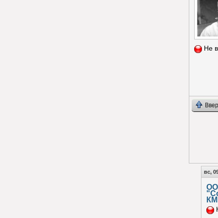
Не в
Ввер
вс, 0
ОО
"С
КМ