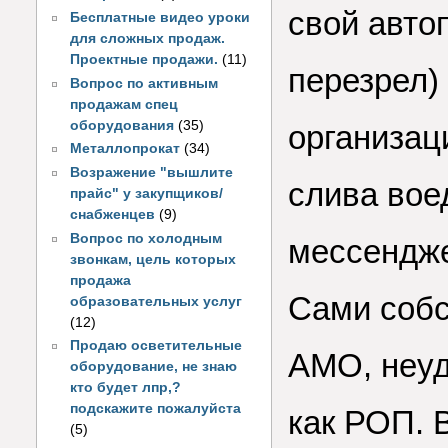
свой автоп
Бесплатные видео уроки
для сложных продаж.
Проектные продажи.
(11)
перезрел)
Вопрос по активным
продажам спец
оборудования
(35)
организац
Металлопрокат
(34)
Возражение "вышлите
слива воед
прайс" у закупщиков/
снабженцев
(9)
Вопрос по холодным
мессендже
звонкам, цель которых
продажа
Сами собс
образовательных услуг
(12)
Продаю осветительные
AMO, неуд
оборудование, не знаю
кто будет лпр,?
подскажите пожалуйста
как РОП. 
(5)