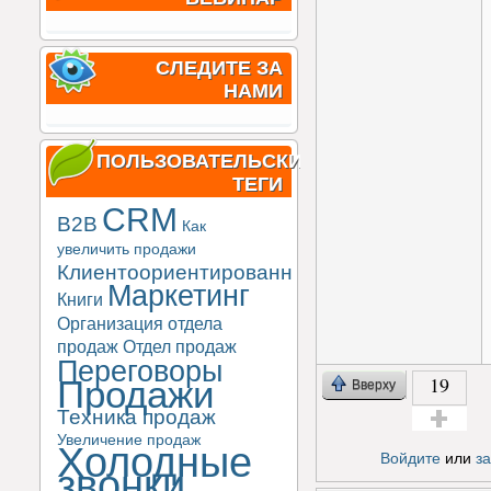
СЛЕДИТЕ ЗА
НАМИ
ПОЛЬЗОВАТЕЛЬСКИЕ
ТЕГИ
CRM
B2B
Как
увеличить продажи
Клиентоориентированность
Маркетинг
Книги
Организация отдела
продаж
Отдел продаж
Переговоры
19
Продажи
Вверху
Техника продаж
Увеличение продаж
Голос за!
Холодные
Войдите
или
з
звонки