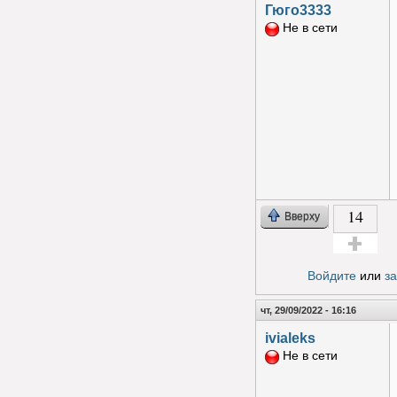
Гюго3333
Не в сети
14
Вверху
Голос за!
Войдите
или
з
чт, 29/09/2022 - 16:16
ivialeks
Не в сети