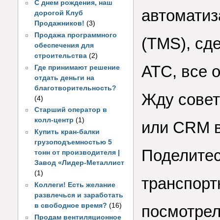
С днем рождения, наш
автоматиз
дорогой Клуб
Продажников!
(3)
Продажа программного
(TMS), сд
обеспечения для
строительства
(2)
АТС, все 
Где принимают решение
отдать деньги на
благотворительность?
Жду совет
(4)
Старший оператор в
колл-центр
(1)
или CRM в
Купить кран-балки
грузоподъемностью 5
Поделитес
тонн от производителя |
Завод «Лидер-Металлист
(1)
транспорт
Коллеги! Есть желание
развлечься и заработать
в свободное время?
(16)
посмотрел
Продам вентиляционное