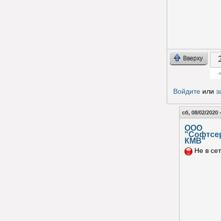
Вверху
Гол
Войдите
или
з
сб, 08/02/2020 
ООО
"Софтсе
КМВ"
Не в се