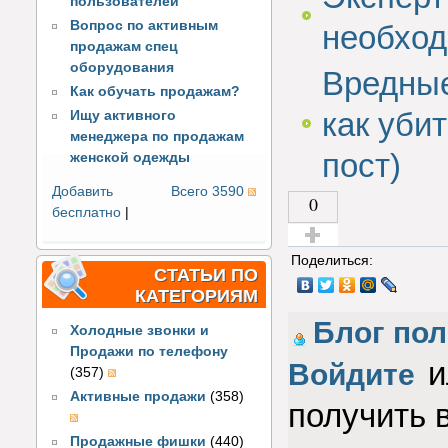
пользователей
Вопрос по активным
необход
продажам спец
оборудования
Вредные
Как обучать продажам?
как уби
Ищу активного
менеджера по продажам
пост)
женской одежды
Добавить
Всего 3590
0
бесплатно
|
Голос за!
Поделиться:
СТАТЬИ ПО
КАТЕГОРИЯМ
Блог по
Холодные звонки и
Продажи по телефону
и
Войдите
(357)
Активные продажи
(358)
получить 
Продажные фишки
(440)