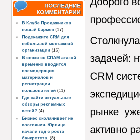
Доброго в
ПОСЛЕДНИЕ
КОММЕНТАРИИ
профессио
В Клубе Продажников
новый бармен
(17)
Подскажите CRM для
Столкнула
небольшой монтажной
организации
(16)
задачей: 
В связи со СПАМ атакой
временно вводится
премодерация
CRM систе
материалов и
регистрации
пользователей
(11)
экспедици
Где найти актуальные
обзоры рекламных
рынке уже
сетей?
(4)
Бизнес сколачивает не
состояния. Юрлица
активно р
начали год с роста
банкротств.
(8)