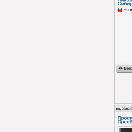
Сиби
Не в
Ввер
вс, 09/02/
Проф
Преоб