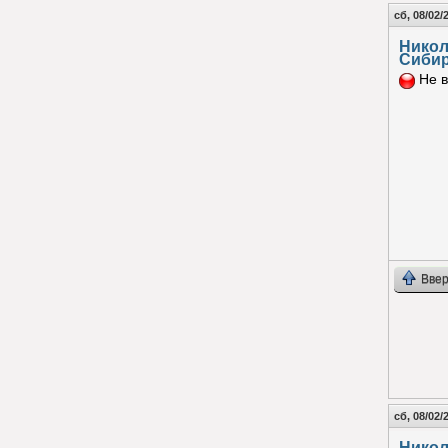
сб, 08/02/
Нико
Сиби
Не в
Ввер
сб, 08/02/
Нико