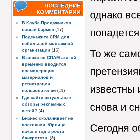
ПОСЛЕДНИЕ
КОММЕНТАРИИ
однако все
В Клубе Продажников
попадется
новый бармен
(17)
Подскажите CRM для
небольшой монтажной
организации
(16)
То же сам
В связи со СПАМ атакой
временно вводится
претензия
премодерация
материалов и
регистрации
известны 
пользователей
(11)
Где найти актуальные
снова и сн
обзоры рекламных
сетей?
(4)
Бизнес сколачивает не
Сегодня о
состояния. Юрлица
начали год с роста
банкротств.
(8)