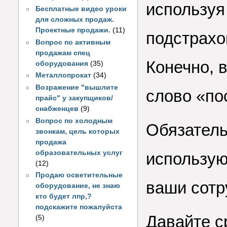
используя
Бесплатные видео уроки
для сложных продаж.
Проектные продажи.
(11)
подстрахов
Вопрос по активным
продажам спец
Конечно, 
оборудования
(35)
Металлопрокат
(34)
Возражение "вышлите
слово «по
прайс" у закупщиков/
снабженцев
(9)
Вопрос по холодным
Обязатель
звонкам, цель которых
продажа
образовательных услуг
использую
(12)
Продаю осветительные
ваши сотр
оборудование, не знаю
кто будет лпр,?
подскажите пожалуйста
Давайте с
(5)