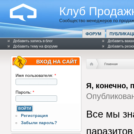
Клуб Продаж
Сообщество менеджеров по продаж
ФОРУМ
ПУБЛИКАЦ
Добавить запись в блог
Добавить вака
Добавить тему на форуме
Добавить резю
ВХОД НА САЙТ
Главная
Имя пользователя:
*
Я, конечно, 
Пароль:
*
Опубликова
Все мы зн
Регистрация
Забыли пароль?
паразитов 