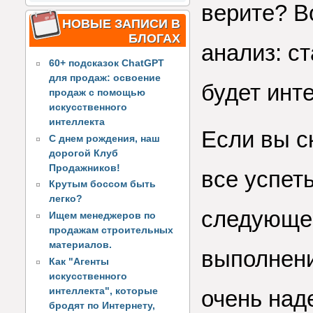
верите? В
НОВЫЕ ЗАПИСИ В
БЛОГАХ
анализ: с
60+ подсказок ChatGPT
для продаж: освоение
будет инт
продаж с помощью
искусственного
интеллекта
Если вы с
С днем рождения, наш
дорогой Клуб
Продажников!
все успет
Крутым боссом быть
легко?
следующее
Ищем менеджеров по
продажам строительных
материалов.
выполнени
Как "Агенты
искусственного
интеллекта", которые
очень над
бродят по Интернету,