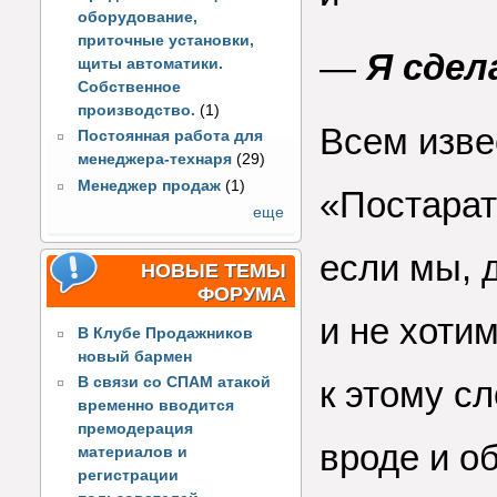
оборудование,
приточные установки,
—
Я сдел
щиты автоматики.
Собственное
производство.
(1)
Всем изве
Постоянная работа для
менеджера-технаря
(29)
Менеджер продаж
(1)
«Постарать
еще
если мы, 
НОВЫЕ ТЕМЫ
ФОРУМА
и не хоти
В Клубе Продажников
новый бармен
к этому с
В связи со СПАМ атакой
временно вводится
премодерация
вроде и о
материалов и
регистрации