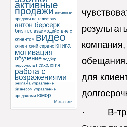
активные
продажи
чувствова
активные
продажи по телефону
антон берсерк
результаты
бизнес
взаимодействие с
видео
клиентом
компания,
книга
клиентский сервис
мотивация
обучение
обещания.
подбор
психология
персонала
работа с
для клиен
возражениями
реклама
управление
бизнесом
управление
долгосроч
юмор
продажами
Мета теги
· В-трет