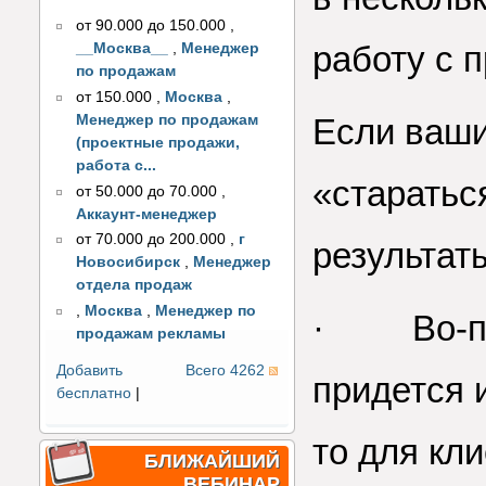
от 90.000 до 150.000
,
работу с 
__Москва__
,
Менеджер
по продажам
от 150.000
,
Москва
,
Менеджер по продажам
Если ваши
(проектные продажи,
работа с...
«стараться
от 50.000 до 70.000
,
Аккаунт-менеджер
от 70.000 до 200.000
,
г
результат
Новосибирск
,
Менеджер
отдела продаж
,
Москва
,
Менеджер по
· Во-пер
продажам рекламы
Добавить
Всего 4262
придется и
бесплатно
|
то для кли
БЛИЖАЙШИЙ
ВЕБИНАР