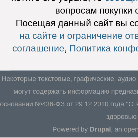
вопросам покупки 
Посещая данный сайт вы с
на сайте и ограничение от
соглашение
,
Политика конф
Некоторые текстовые, графические, аудио
могут содержать информацию предназн
основании №436-ФЗ от 29.12.2010 года "О
здоровью 
Powered by
Drupal
, an ope