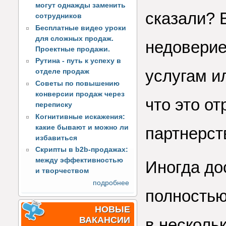
могут однажды заменить
сказали? 
сотрудников
Бесплатные видео уроки
для сложных продаж.
недоверие
Проектные продажи.
Рутина - путь к успеху в
услугам и
отделе продаж
Советы по повышению
конверсии продаж через
что это о
переписку
Когнитивные искажения:
какие бывают и можно ли
партнерств
избавиться
Скрипты в b2b-продажах:
между эффективностью
Иногда до
и творчеством
подробнее
полностью
НОВЫЕ
ВАКАНСИИ
в несколь