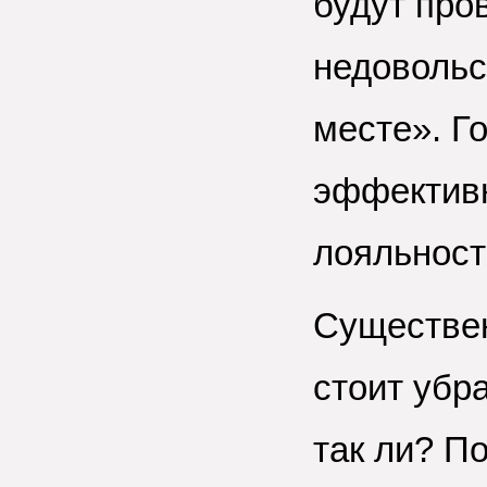
будут про
недовольс
месте». Г
эффективн
лояльност
Существен
стоит убр
так ли? П