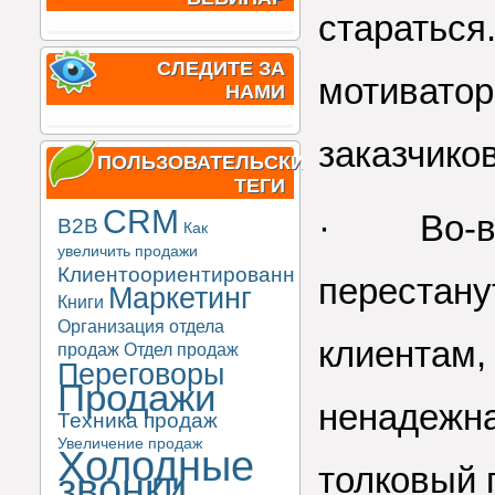
стараться
СЛЕДИТЕ ЗА
мотиватор
НАМИ
заказчико
ПОЛЬЗОВАТЕЛЬСКИЕ
ТЕГИ
CRM
· Во-вто
B2B
Как
увеличить продажи
Клиентоориентированность
перестану
Маркетинг
Книги
Организация отдела
клиентам,
продаж
Отдел продаж
Переговоры
Продажи
ненадежна
Техника продаж
Увеличение продаж
Холодные
толковый 
звонки