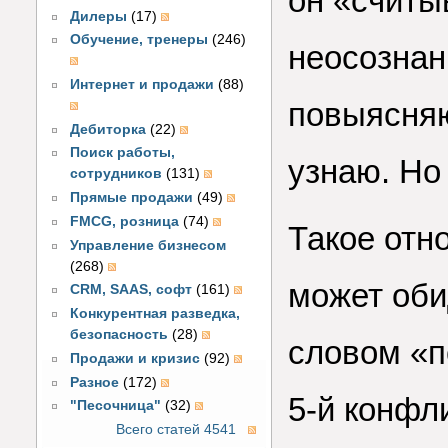
он «считы
Дилеры
(17)
Обучение, тренеры
(246)
неосознан
Интернет и продажи
(88)
повыясняю
Дебиторка
(22)
Поиск работы,
узнаю. Но
сотрудников
(131)
Прямые продажи
(49)
FMCG, розница
(74)
Такое отн
Управление бизнесом
(268)
может оби
CRM, SAAS, софт
(161)
Конкурентная разведка,
безопасность
(28)
словом «п
Продажи и кризис
(92)
Разное
(172)
5-й конфл
"Песочница"
(32)
Всего статей 4541