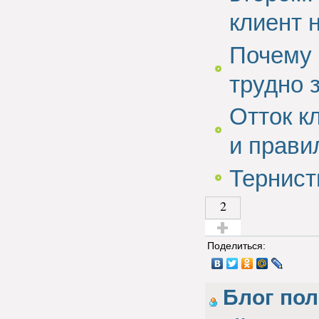
клиент 
Почему 
трудно 
Отток к
и прави
Тернист
2
Голос за!
Поделиться:
Блог пол