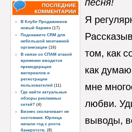
песня!
ПОСЛЕДНИЕ
КОММЕНТАРИИ
Я регуляр
В Клубе Продажников
новый бармен
(17)
Рассказыва
Подскажите CRM для
небольшой монтажной
организации
(16)
том, как с
В связи со СПАМ атакой
временно вводится
премодерация
как думаю
материалов и
регистрации
мне много
пользователей
(11)
Где найти актуальные
обзоры рекламных
любви. Уд
сетей?
(4)
Бизнес сколачивает не
выводы, в
состояния. Юрлица
начали год с роста
банкротств.
(8)