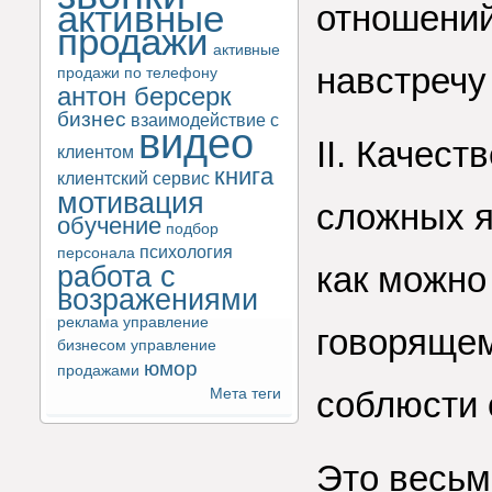
активные
отношений
продажи
активные
навстречу
продажи по телефону
антон берсерк
бизнес
взаимодействие с
видео
II. Качест
клиентом
книга
клиентский сервис
мотивация
сложных я
обучение
подбор
психология
персонала
работа с
как можно
возражениями
реклама
управление
говорящем
бизнесом
управление
юмор
продажами
соблюсти
Мета теги
Это весьм