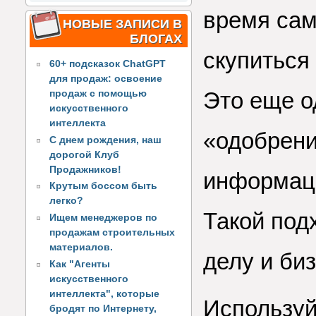
время сам
НОВЫЕ ЗАПИСИ В
БЛОГАХ
скупиться
60+ подсказок ChatGPT
для продаж: освоение
Это еще о
продаж с помощью
искусственного
интеллекта
«одобрени
С днем рождения, наш
дорогой Клуб
Продажников!
информаци
Крутым боссом быть
легко?
Такой под
Ищем менеджеров по
продажам строительных
материалов.
делу и биз
Как "Агенты
искусственного
интеллекта", которые
Используй
бродят по Интернету,