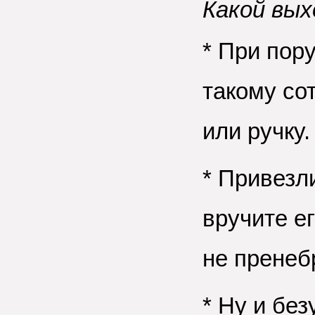
Какой вых
* При пор
такому со
или ручку.
* Привезл
вручите е
не пренеб
* Ну и без