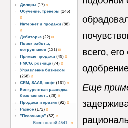
подобной 
Дилеры
(17)
Обучение, тренеры
(246)
обрадовал
Интернет и продажи
(88)
почувство
Дебиторка
(22)
Поиск работы,
всего, ег
сотрудников
(131)
Прямые продажи
(49)
FMCG, розница
(74)
одобрение
Управление бизнесом
(268)
CRM, SAAS, софт
(161)
Еще прим
Конкурентная разведка,
безопасность
(28)
задержива
Продажи и кризис
(92)
Разное
(172)
"Песочница"
(32)
рациональ
Всего статей 4541