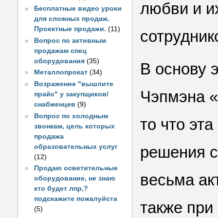
любви и и
Бесплатные видео уроки
для сложных продаж.
Проектные продажи.
(11)
сотрудник
Вопрос по активным
продажам спец
оборудования
(35)
В основу э
Металлопрокат
(34)
Возражение "вышлите
Чэпмэна «
прайс" у закупщиков/
снабженцев
(9)
Вопрос по холодным
то что эта
звонкам, цель которых
продажа
образовательных услуг
решения с
(12)
Продаю осветительные
весьма ак
оборудование, не знаю
кто будет лпр,?
подскажите пожалуйста
также при
(5)