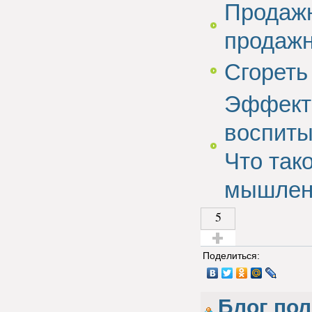
Продажн
продаж
Сгореть
Эффект 
воспиты
Что так
мышлен
5
Голос за!
Поделиться:
Блог по