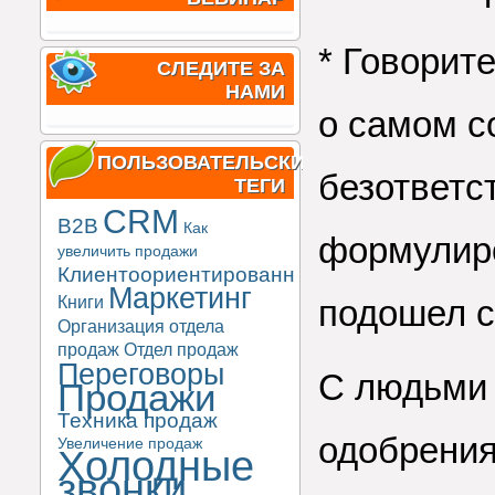
* Говорит
СЛЕДИТЕ ЗА
НАМИ
о самом с
ПОЛЬЗОВАТЕЛЬСКИЕ
безответс
ТЕГИ
CRM
B2B
Как
формулиро
увеличить продажи
Клиентоориентированность
Маркетинг
Книги
подошел с
Организация отдела
продаж
Отдел продаж
Переговоры
С людьми 
Продажи
Техника продаж
одобрения
Увеличение продаж
Холодные
звонки