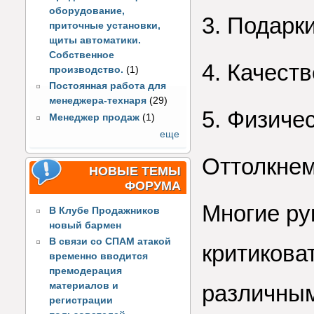
оборудование,
3. Подарки
приточные установки,
щиты автоматики.
Собственное
4. Качест
производство.
(1)
Постоянная работа для
менеджера-технаря
(29)
5. Физиче
Менеджер продаж
(1)
еще
Оттолкнем
НОВЫЕ ТЕМЫ
ФОРУМА
Многие ру
В Клубе Продажников
новый бармен
В связи со СПАМ атакой
критикова
временно вводится
премодерация
различным
материалов и
регистрации