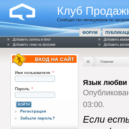
Клуб Продаж
Сообщество менеджеров по продаж
ФОРУМ
ПУБЛИКАЦ
Добавить запись в блог
Добавить вака
Добавить тему на форуме
Добавить резю
ВХОД НА САЙТ
Главная
Имя пользователя:
*
Язык любви 
Пароль:
*
Опубликова
03:00.
Регистрация
Если есть
Забыли пароль?