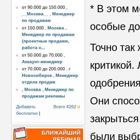
* В этом 
от 90.000 до 150.000
,
__Москва__
,
Менеджер
по продажам
особые до
от 150.000
,
Москва
,
Менеджер по продажам
(проектные продажи,
Точно так 
работа с...
от 50.000 до 70.000
,
Аккаунт-менеджер
критикой.
от 70.000 до 200.000
,
г
Новосибирск
,
Менеджер
одобрения
отдела продаж
,
Москва
,
Менеджер по
продажам рекламы
Они спосо
Добавить
Всего 4262
бесплатно
|
закрыться
БЛИЖАЙШИЙ
были выбр
ВЕБИНАР