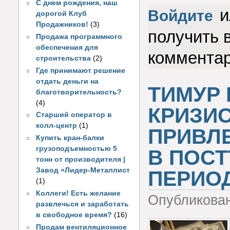
С днем рождения, наш
и
Войдите
дорогой Клуб
Продажников!
(3)
получить 
Продажа программного
обеспечения для
коммента
строительства
(2)
Где принимают решение
отдать деньги на
ТИМУР
благотворительность?
(4)
КРИЗИС
Старший оператор в
колл-центр
(1)
ПРИВЛ
Купить кран-балки
грузоподъемностью 5
В ПОС
тонн от производителя |
Завод «Лидер-Металлист
ПЕРИОД
(1)
Коллеги! Есть желание
Опубликова
развлечься и заработать
в свободное время?
(16)
Продам вентиляционное