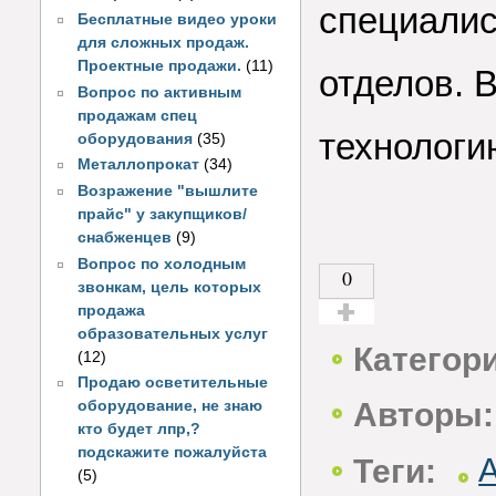
специалис
Бесплатные видео уроки
для сложных продаж.
Проектные продажи.
(11)
отделов. В
Вопрос по активным
продажам спец
технологи
оборудования
(35)
Металлопрокат
(34)
Возражение "вышлите
прайс" у закупщиков/
снабженцев
(9)
Вопрос по холодным
0
звонкам, цель которых
продажа
образовательных услуг
Голос за!
Категор
(12)
Продаю осветительные
Авторы:
оборудование, не знаю
кто будет лпр,?
подскажите пожалуйста
Теги:
(5)