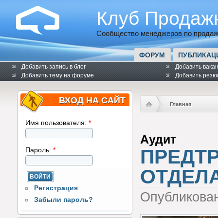
Клуб Продаж
Сообщество менеджеров по продаж
ФОРУМ
ПУБЛИКАЦ
Добавить запись в блог
Добавить вака
Добавить тему на форуме
Добавить резю
ВХОД НА САЙТ
Главная
Имя пользователя:
*
Аудит
ПРЕДТ
Пароль:
*
ОТДЕЛ
Регистрация
Опубликова
Забыли пароль?