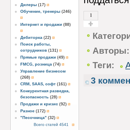
Дилеры
(17)
Обучение, тренеры
(246)
1
Интернет и продажи
(88)
Голос за!
Категор
Дебиторка
(22)
Поиск работы,
Авторы:
сотрудников
(131)
Прямые продажи
(49)
Теги:
FMCG, розница
(74)
Управление бизнесом
(268)
3 комме
CRM, SAAS, софт
(161)
Конкурентная разведка,
безопасность
(28)
Продажи и кризис
(92)
Разное
(172)
"Песочница"
(32)
Всего статей 4541