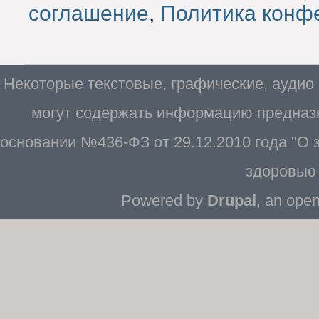
соглашение
,
Политика конф
Некоторые текстовые, графические, аудио
могут содержать информацию предназн
основании №436-ФЗ от 29.12.2010 года "О
здоровью 
Powered by
Drupal
, an ope