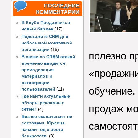
ПОСЛЕДНИЕ
КОММЕНТАРИИ
В Клубе Продажников
новый бармен
(17)
Подскажите CRM для
небольшой монтажной
организации
(16)
полезно п
В связи со СПАМ атакой
временно вводится
премодерация
«продажни
материалов и
регистрации
обучение.
пользователей
(11)
Где найти актуальные
обзоры рекламных
продаж мо
сетей?
(4)
Бизнес сколачивает не
самостоят
состояния. Юрлица
начали год с роста
банкротств.
(8)