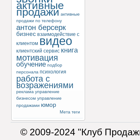
активные
продажи
активные
продажи по телефону
антон берсерк
бизнес
взаимодействие с
видео
клиентом
книга
клиентский сервис
мотивация
обучение
подбор
психология
персонала
работа с
возражениями
реклама
управление
бизнесом
управление
юмор
продажами
Мета теги
© 2009-2024 "Клуб Продаж