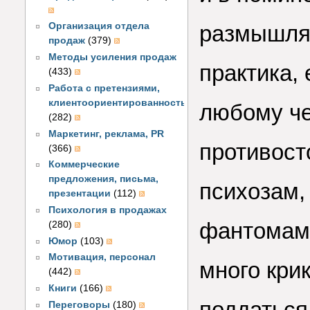
размышлят
Организация отдела
продаж
(379)
Методы усиления продаж
практика, 
(433)
Работа с претензиями,
клиентоориентированность
любому че
(282)
Маркетинг, реклама, PR
противос
(366)
Коммерческие
предложения, письма,
психозам,
презентации
(112)
Психология в продажах
фантомами
(280)
Юмор
(103)
Мотивация, персонал
много крик
(442)
Книги
(166)
поддаться
Переговоры
(180)