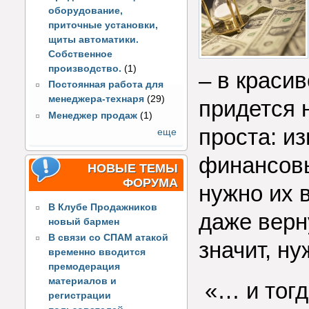
оборудование,
приточные установки,
щиты автоматики.
Собственное
производство.
(1)
– в краси
Постоянная работа для
менеджера-технаря
(29)
придется 
Менеджер продаж
(1)
проста: и
еще
финансовы
НОВЫЕ ТЕМЫ
ФОРУМА
нужно их 
В Клубе Продажников
даже верн
новый бармен
В связи со СПАМ атакой
значит, н
временно вводится
премодерация
материалов и
«… и тогд
регистрации