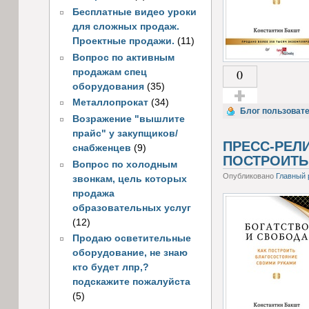
Бесплатные видео уроки
для сложных продаж.
Проектные продажи.
(11)
Вопрос по активным
0
продажам спец
оборудования
(35)
Металлопрокат
(34)
Голос за!
Блог пользоват
Возражение "вышлите
прайс" у закупщиков/
ПРЕСС-РЕЛИ
снабженцев
(9)
ПОСТРОИТЬ
Вопрос по холодным
Опубликовано
Главный 
звонкам, цель которых
продажа
образовательных услуг
(12)
Продаю осветительные
оборудование, не знаю
кто будет лпр,?
подскажите пожалуйста
(5)