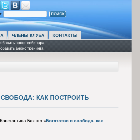
к:
А
ЧЛЕНЫ КЛУБА
КОНТАКТЫ
обавить анонс вебинара
обавить анонс тренинга
 СВОБОДА: КАК ПОСТРОИТЬ
Константина Бакшта
«
Богатство и свобода: как