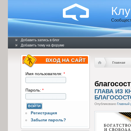
Клу
Сообщест
Добавить запись в блог
Добавить тему на форуме
ВХОД НА САЙТ
Главная
Имя пользователя:
*
благосос
Пароль:
*
ГЛАВА ИЗ К
БЛАГОСОСТ
Опубликовано
Главный 
Регистрация
Забыли пароль?