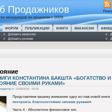
б Продажников
Поис
во менеджеров по продажам с 2009г
ФОРУМ
ПУБЛИКАЦИИ
КНИГИ
ВАКАНСИИ
АФИШ
Добавить вакансию
Д
Добавить резюме
Д
тояние
НИГИ КОНСТАНТИНА БАКШТА «БОГАТСТВО И
ОЯНИЕ СВОИМИ РУКАМИ»
редактор
вт, 23/08/2016 - 03:00.
Представляем вашему вниманию одну из глав новой книги
построить благосостояние своими руками
»
.
Часть 4 - Абсолютное финансовое зло.