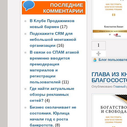
ПОСЛЕДНИЕ
КОММЕНТАРИИ
В Клубе Продажников
новый бармен
(17)
Подскажите CRM для
небольшой монтажной
1
организации
(16)
В связи со СПАМ атакой
временно вводится
Голос за!
Блог пользоват
премодерация
материалов и
ГЛАВА ИЗ К
регистрации
БЛАГОСОСТ
пользователей
(11)
Опубликовано
Главный 
Где найти актуальные
обзоры рекламных
сетей?
(4)
Бизнес сколачивает не
состояния. Юрлица
начали год с роста
банкротств.
(8)