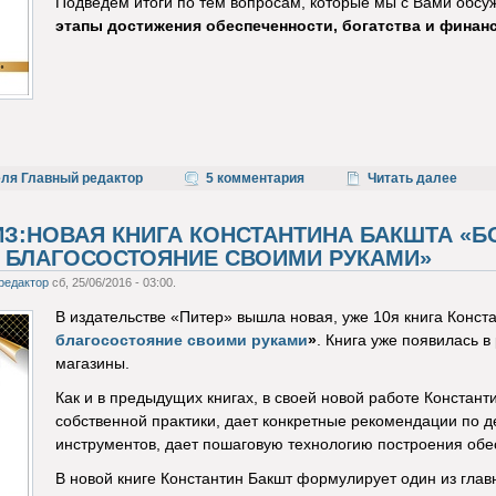
Подведем итоги по тем вопросам, которые мы с Вами обс
этапы достижения обеспеченности, богатства и фина
еля Главный редактор
5 комментария
Читать далее
З:НОВАЯ КНИГА КОНСТАНТИНА БАКШТА «Б
 БЛАГОСОСТОЯНИЕ СВОИМИ РУКАМИ»
редактор
сб, 25/06/2016 - 03:00.
В издательстве «Питер» вышла новая, уже 10я книга Конс
благосостояние своими руками
»
. Книга уже появилась в
магазины.
Как и в предыдущих книгах, в своей новой работе Констан
собственной практики, дает конкретные рекомендации по
инструментов, дает пошаговую технологию построения обес
В новой книге Константин Бакшт формулирует один из глав