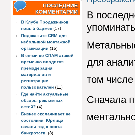
ПОСЛЕДНИЕ
КОММЕНТАРИИ
В последн
В Клубе Продажников
упоминать
новый бармен
(17)
Подскажите CRM для
Метальные
небольшой монтажной
организации
(16)
В связи со СПАМ атакой
для анали
временно вводится
премодерация
материалов и
том числе
регистрации
пользователей
(11)
Где найти актуальные
Сначала п
обзоры рекламных
сетей?
(4)
ментально
Бизнес сколачивает не
состояния. Юрлица
начали год с роста
банкротств.
(8)