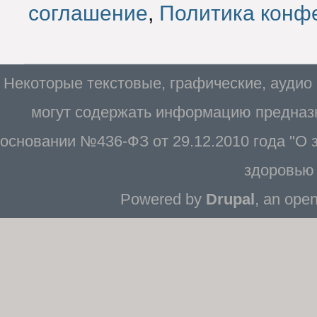
соглашение
,
Политика конф
Некоторые текстовые, графические, аудио
могут содержать информацию предназн
основании №436-ФЗ от 29.12.2010 года "О
здоровью 
Powered by
Drupal
, an ope