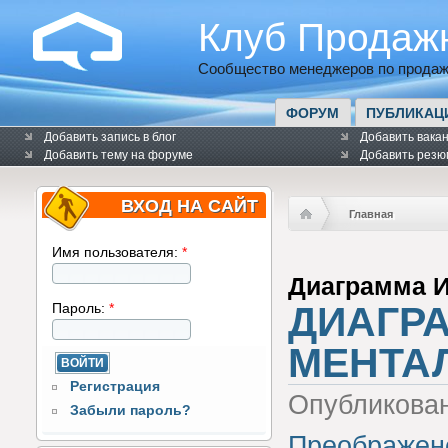
Клуб Продаж
Сообщество менеджеров по продаж
ФОРУМ
ПУБЛИКАЦ
Добавить запись в блог
Добавить вака
Добавить тему на форуме
Добавить резю
ВХОД НА САЙТ
Главная
Имя пользователя:
*
Диаграмма 
ДИАГР
Пароль:
*
МЕНТА
Регистрация
Опубликова
Забыли пароль?
Преображен