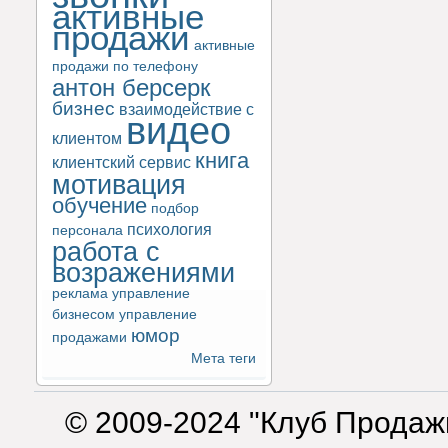
активные
продажи
активные
продажи по телефону
антон берсерк
бизнес
взаимодействие с
видео
клиентом
книга
клиентский сервис
мотивация
обучение
подбор
психология
персонала
работа с
возражениями
реклама
управление
бизнесом
управление
юмор
продажами
Мета теги
© 2009-2024 "Клуб Продаж