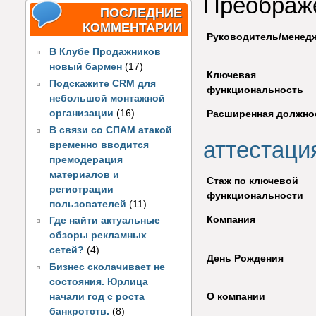
Преображ
ПОСЛЕДНИЕ
КОММЕНТАРИИ
Руководитель/менед
В Клубе Продажников
новый бармен
(17)
Ключевая
Подскажите CRM для
функциональность
небольшой монтажной
организации
(16)
Расширенная должно
В связи со СПАМ атакой
аттестаци
временно вводится
премодерация
материалов и
Стаж по ключевой
регистрации
функциональности
пользователей
(11)
Компания
Где найти актуальные
обзоры рекламных
сетей?
(4)
День Рождения
Бизнес сколачивает не
состояния. Юрлица
О компании
начали год с роста
банкротств.
(8)