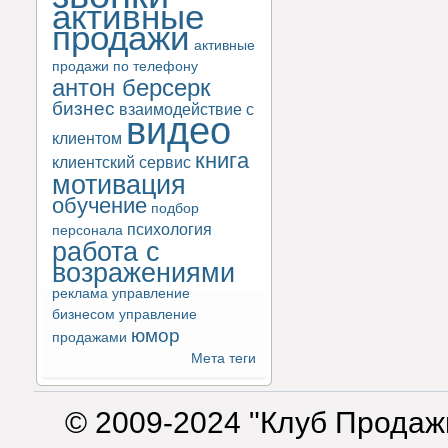
активные
продажи
активные
продажи по телефону
антон берсерк
бизнес
взаимодействие с
видео
клиентом
книга
клиентский сервис
мотивация
обучение
подбор
психология
персонала
работа с
возражениями
реклама
управление
бизнесом
управление
юмор
продажами
Мета теги
© 2009-2024 "Клуб Продаж