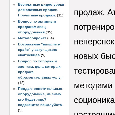
Бесплатные видео уроки
продаж. А
для сложных продаж.
Проектные продажи.
(11)
Вопрос по активным
потрениро
продажам спец
оборудования
(35)
Металлопрокат
(34)
неперспек
Возражение "вышлите
прайс" у закупщиков/
новых быс
снабженцев
(9)
Вопрос по холодным
звонкам, цель которых
тестирова
продажа
образовательных услуг
методами 
(12)
Продаю осветительные
оборудование, не знаю
соционика
кто будет лпр,?
подскажите пожалуйста
(5)
настоящих