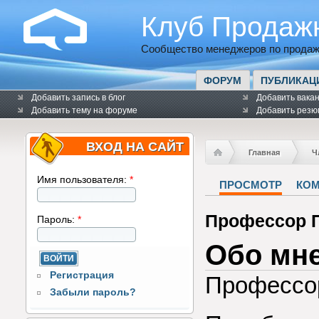
Клуб Продаж
Сообщество менеджеров по продаж
ФОРУМ
ПУБЛИКАЦ
Добавить запись в блог
Добавить вака
Добавить тему на форуме
Добавить резю
ВХОД НА САЙТ
Главная
Ч
Имя пользователя:
*
ПРОСМОТР
КО
Профессор 
Пароль:
*
Обо мн
Регистрация
Профессо
Забыли пароль?