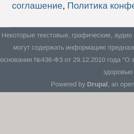
соглашение
,
Политика конф
Некоторые текстовые, графические, аудио
могут содержать информацию предназн
основании №436-ФЗ от 29.12.2010 года "О
здоровью 
Powered by
Drupal
, an ope