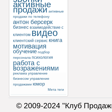
активные
продажи
активные
продажи по телефону
антон берсерк
бизнес
взаимодействие с
видео
клиентом
книга
клиентский сервис
мотивация
обучение
подбор
психология
персонала
работа с
возражениями
реклама
управление
бизнесом
управление
юмор
продажами
Мета теги
© 2009-2024 "Клуб Продаж