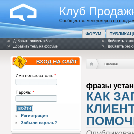
Клуб Продаж
Сообщество менеджеров по продаж
ФОРУМ
ПУБЛИКАЦ
Добавить запись в блог
Добавить вака
Добавить тему на форуме
Добавить резю
ВХОД НА САЙТ
Главная
Имя пользователя:
*
фразы устан
КАК ЗА
Пароль:
*
КЛИЕНТ
Регистрация
ПОМОЧЬ
Забыли пароль?
Опубликова