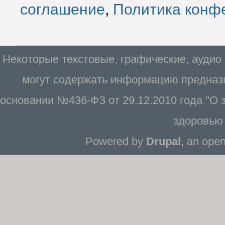
соглашение
,
Политика конф
Некоторые текстовые, графические, аудио
могут содержать информацию предназн
основании №436-ФЗ от 29.12.2010 года "О
здоровью 
Powered by
Drupal
, an ope