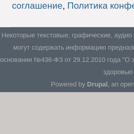
соглашение
,
Политика конф
Некоторые текстовые, графические, аудио
могут содержать информацию предназн
основании №436-ФЗ от 29.12.2010 года "О
здоровью 
Powered by
Drupal
, an ope