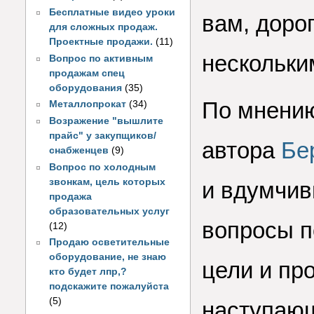
Бесплатные видео уроки
вам, доро
для сложных продаж.
Проектные продажи.
(11)
нескольки
Вопрос по активным
продажам спец
оборудования
(35)
По мнению
Металлопрокат
(34)
Возражение "вышлите
прайс" у закупщиков/
автора
Бе
снабженцев
(9)
Вопрос по холодным
звонкам, цель которых
и вдумчив
продажа
образовательных услуг
вопросы п
(12)
Продаю осветительные
оборудование, не знаю
цели и пр
кто будет лпр,?
подскажите пожалуйста
(5)
наступаю