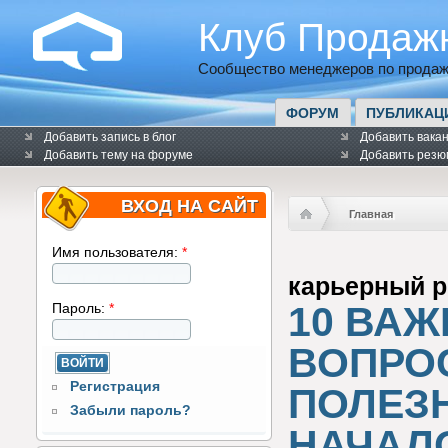
Клуб Продаж
Сообщество менеджеров по продаж
ФОРУМ
ПУБЛИКАЦ
Добавить запись в блог
Добавить вака
Добавить тему на форуме
Добавить резю
ВХОД НА САЙТ
Главная
Имя пользователя:
*
карьерный р
10 ВА
Пароль:
*
ВОПРО
Регистрация
ПОЛЕЗ
Забыли пароль?
НАЧАЛ