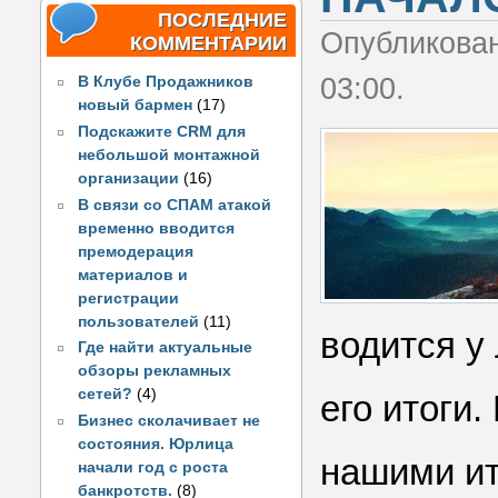
ПОСЛЕДНИЕ
Опубликова
КОММЕНТАРИИ
03:00.
В Клубе Продажников
новый бармен
(17)
Подскажите CRM для
небольшой монтажной
организации
(16)
В связи со СПАМ атакой
временно вводится
премодерация
материалов и
регистрации
пользователей
(11)
водится у
Где найти актуальные
обзоры рекламных
сетей?
(4)
его итоги
Бизнес сколачивает не
состояния. Юрлица
нашими ит
начали год с роста
банкротств.
(8)