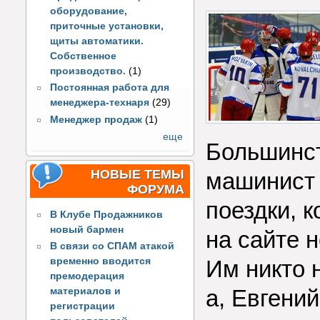
оборудование,
приточные установки,
щиты автоматики.
Собственное
производство.
(1)
Постоянная работа для
менеджера-технаря
(29)
Менеджер продаж
(1)
еще
Большинст
НОВЫЕ ТЕМЫ
машинист 
ФОРУМА
поездки, 
В Клубе Продажников
новый бармен
на сайте 
В связи со СПАМ атакой
Им никто н
временно вводится
премодерация
а, Евгени
материалов и
регистрации