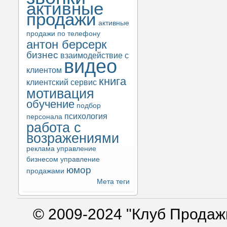
активные
продажи
активные
продажи по телефону
антон берсерк
бизнес
взаимодействие с
видео
клиентом
книга
клиентский сервис
мотивация
обучение
подбор
психология
персонала
работа с
возражениями
реклама
управление
бизнесом
управление
юмор
продажами
Мета теги
© 2009-2024 "Клуб Продаж