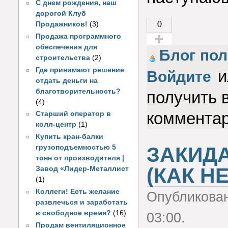
С днем рождения, наш
дорогой Клуб
0
Продажников!
(3)
Продажа программного
обеспечения для
Голос за!
Блог пол
строительства
(2)
Где принимают решение
и
Войдите
отдать деньги на
благотворительность?
получить 
(4)
коммента
Старший оператор в
колл-центр
(1)
Купить кран-балки
ЗАКИД
грузоподъемностью 5
тонн от производителя |
(КАК Н
Завод «Лидер-Металлист
(1)
Коллеги! Есть желание
Опубликова
развлечься и заработать
в свободное время?
(16)
03:00.
Продам вентиляционное