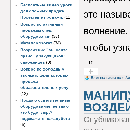
Бесплатные видео уроки
для сложных продаж.
это назыв
Проектные продажи.
(11)
Вопрос по активным
волнение,
продажам спец
оборудования
(35)
Металлопрокат
(34)
чтобы узн
Возражение "вышлите
прайс" у закупщиков/
10
снабженцев
(9)
Вопрос по холодным
звонкам, цель которых
Голос за!
Блог пользователя А
продажа
образовательных услуг
МАНИП
(12)
Продаю осветительные
ВОЗДЕ
оборудование, не знаю
кто будет лпр,?
Опубликова
подскажите пожалуйста
(5)