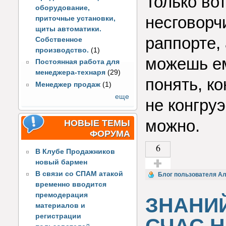
Только во
оборудование,
несговорч
приточные установки,
щиты автоматики.
раппорте, 
Собственное
производство.
(1)
можешь ем
Постоянная работа для
менеджера-технаря
(29)
понять, ко
Менеджер продаж
(1)
еще
не конгру
можно.
НОВЫЕ ТЕМЫ
ФОРУМА
6
В Клубе Продажников
новый бармен
В связи со СПАМ атакой
Голос за!
Блог пользователя А
временно вводится
премодерация
ЗНАНИ
материалов и
регистрации