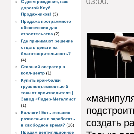
03:00.
С днем рождения, наш
дорогой Клуб
Продажников!
(3)
Продажа программного
обеспечения для
строительства
(2)
Где принимают решение
отдать деньги на
благотворительность?
(4)
Старший оператор в
колл-центр
(1)
Купить кран-балки
грузоподъемностью 5
тонн от производителя |
«манипуля
Завод «Лидер-Металлист
(1)
подстроит
Коллеги! Есть желание
развлечься и заработать
создать р
в свободное время?
(16)
Продам вентиляционное