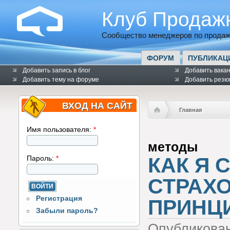
Клуб Продаж
Сообщество менеджеров по продаж
ФОРУМ
ПУБЛИКАЦ
Добавить запись в блог
Добавить вака
Добавить тему на форуме
Добавить резю
ВХОД НА САЙТ
Главная
Имя пользователя:
*
методы
КАК Я 
Пароль:
*
СТРАХО
Регистрация
ПРИНЦ
Забыли пароль?
Опубликова