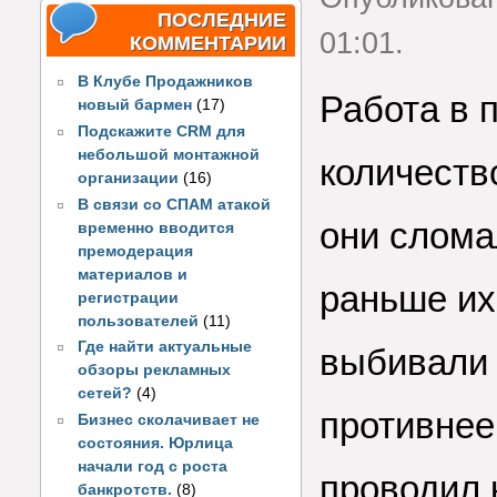
ПОСЛЕДНИЕ
01:01.
КОММЕНТАРИИ
В Клубе Продажников
Работа в 
новый бармен
(17)
Подскажите CRM для
небольшой монтажной
количеств
организации
(16)
В связи со СПАМ атакой
они слома
временно вводится
премодерация
материалов и
раньше их
регистрации
пользователей
(11)
Где найти актуальные
выбивали 
обзоры рекламных
сетей?
(4)
противнее
Бизнес сколачивает не
состояния. Юрлица
начали год с роста
проводил 
банкротств.
(8)