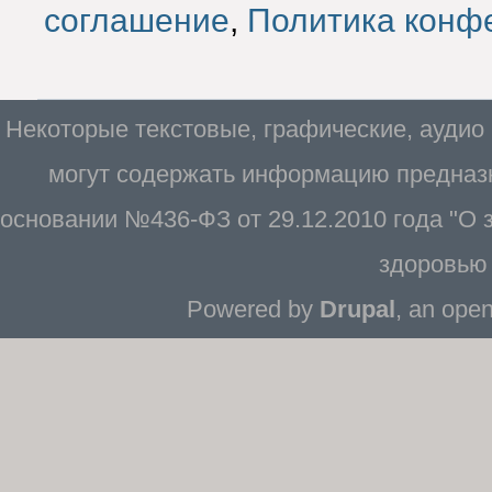
соглашение
,
Политика конф
Некоторые текстовые, графические, аудио
могут содержать информацию предназн
основании №436-ФЗ от 29.12.2010 года "О
здоровью 
Powered by
Drupal
, an ope