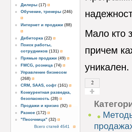
Дилеры
(17)
надежност
Обучение, тренеры
(246)
Интернет и продажи
(88)
Мало кто 
Дебиторка
(22)
Поиск работы,
причем ка
сотрудников
(131)
Прямые продажи
(49)
уникален.
FMCG, розница
(74)
Управление бизнесом
(268)
2
CRM, SAAS, софт
(161)
Конкурентная разведка,
Голос за!
безопасность
(28)
Категор
Продажи и кризис
(92)
Метод
Разное
(172)
"Песочница"
(32)
продажа
Всего статей 4541