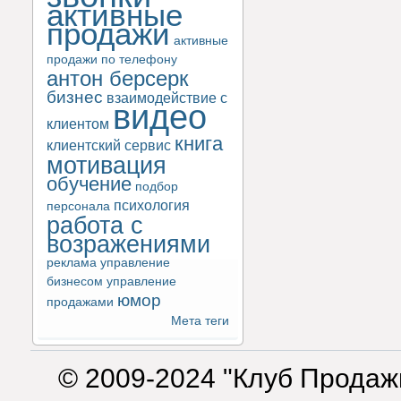
активные
продажи
активные
продажи по телефону
антон берсерк
бизнес
взаимодействие с
видео
клиентом
книга
клиентский сервис
мотивация
обучение
подбор
психология
персонала
работа с
возражениями
реклама
управление
бизнесом
управление
юмор
продажами
Мета теги
© 2009-2024 "Клуб Продаж