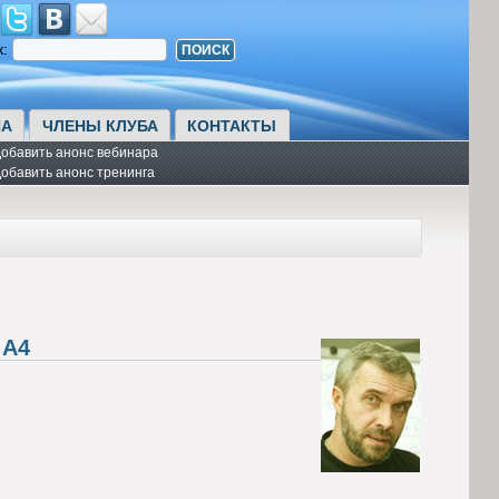
к:
А
ЧЛЕНЫ КЛУБА
КОНТАКТЫ
обавить анонс вебинара
обавить анонс тренинга
 А4