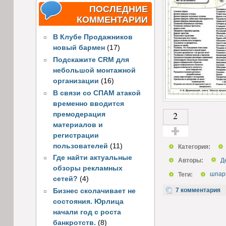
ПОСЛЕДНИЕ
КОММЕНТАРИИ
В Клубе Продажников
новый бармен
(17)
Подскажите CRM для
небольшой монтажной
организации
(16)
В связи со СПАМ атакой
временно вводится
2
премодерация
материалов и
регистрации
Голос за!
пользователей
(11)
Категория:
Где найти актуальные
Авторы:
Д
обзоры рекламных
Теги:
шпар
сетей?
(4)
7 комментария
Бизнес сколачивает не
состояния. Юрлица
начали год с роста
банкротств.
(8)