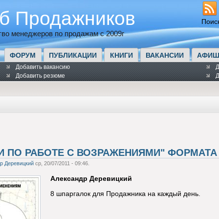
б Продажников
Поис
во менеджеров по продажам с 2009г
ФОРУМ
ПУБЛИКАЦИИ
КНИГИ
ВАКАНСИИ
АФИШ
Добавить вакансию
Д
Добавить резюме
Д
И ПО РАБОТЕ С ВОЗРАЖЕНИЯМИ" ФОРМАТА
р Деревицкий
ср, 20/07/2011 - 09:46.
Александр Деревицкий
8 шпаргалок для Продажника на каждый день.