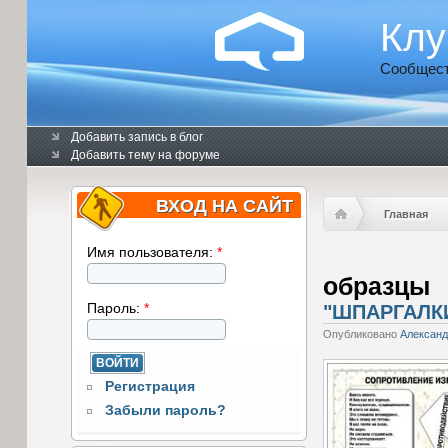
Клу
Сообщест
Добавить запись в блог
Добавить тему на форуме
ВХОД НА САЙТ
Главная
Имя пользователя:
*
образцы
Пароль:
*
"ШПАРГАЛК
Опубликовано
Александ
Регистрация
Забыли пароль?