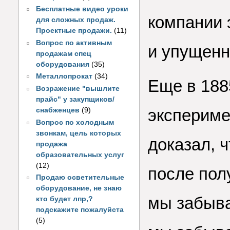
Бесплатные видео уроки
компании 
для сложных продаж.
Проектные продажи.
(11)
Вопрос по активным
и упущенн
продажам спец
оборудования
(35)
Металлопрокат
(34)
Еще в 188
Возражение "вышлите
прайс" у закупщиков/
экспериме
снабженцев
(9)
Вопрос по холодным
звонкам, цель которых
доказал, 
продажа
образовательных услуг
(12)
после по
Продаю осветительные
оборудование, не знаю
мы забыва
кто будет лпр,?
подскажите пожалуйста
(5)