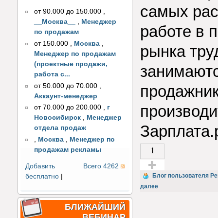
самых рас
от 90.000 до 150.000
,
__Москва__
,
Менеджер
работе в 
по продажам
от 150.000
,
Москва
,
рынка тру
Менеджер по продажам
(проектные продажи,
занимаютс
работа с...
от 50.000 до 70.000
,
продажник
Аккаунт-менеджер
производи
от 70.000 до 200.000
,
г
Новосибирск
,
Менеджер
Зарплата.
отдела продаж
,
Москва
,
Менеджер по
1
продажам рекламы
Добавить
Всего 4262
Голос за!
Блог пользователя Per
бесплатно
|
далее
БЛИЖАЙШИЙ
ВЕБИНАР