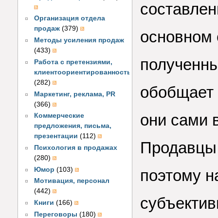
составлен
Организация отдела
продаж
(379)
основном 
Методы усиления продаж
(433)
полученны
Работа с претензиями,
клиентоориентированность
(282)
обобщает 
Маркетинг, реклама, PR
(366)
они сами 
Коммерческие
предложения, письма,
презентации
(112)
Продавцы 
Психология в продажах
(280)
Юмор
(103)
поэтому н
Мотивация, персонал
(442)
субъектив
Книги
(166)
Переговоры
(180)