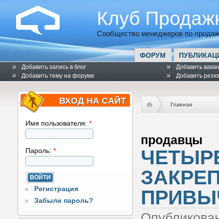
Клуб Продаж
Сообщество менеджеров по продаж
ФОРУМ
ПУБЛИКАЦ
Добавить запись в блог
Добавить вака
Добавить тему на форуме
Добавить резю
ВХОД НА САЙТ
Главная
Имя пользователя:
*
продавцы
ЧЕТЫР
Пароль:
*
ЗАКРЕ
Регистрация
ПРИВЫ
Забыли пароль?
Опубликова