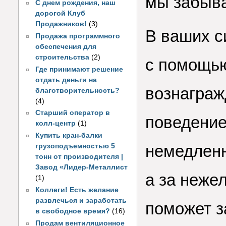
мы забыв
С днем рождения, наш
дорогой Клуб
Продажников!
(3)
В ваших с
Продажа программного
обеспечения для
строительства
(2)
с помощь
Где принимают решение
отдать деньги на
вознаграж
благотворительность?
(4)
Старший оператор в
поведение
колл-центр
(1)
Купить кран-балки
немедленн
грузоподъемностью 5
тонн от производителя |
Завод «Лидер-Металлист
а за неже
(1)
Коллеги! Есть желание
развлечься и заработать
поможет з
в свободное время?
(16)
Продам вентиляционное