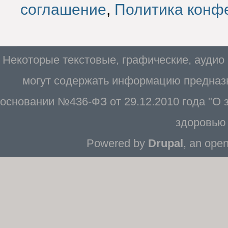
соглашение
,
Политика конф
Некоторые текстовые, графические, аудио
могут содержать информацию предназн
основании №436-ФЗ от 29.12.2010 года "О
здоровью 
Powered by
Drupal
, an ope