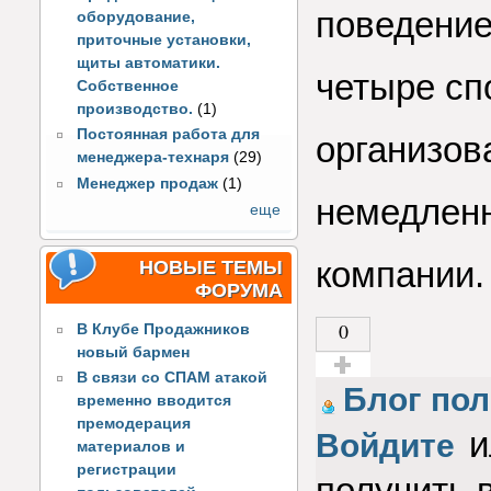
поведение
оборудование,
приточные установки,
щиты автоматики.
четыре сп
Собственное
производство.
(1)
Постоянная работа для
организов
менеджера-технаря
(29)
Менеджер продаж
(1)
немедленн
еще
компании.
НОВЫЕ ТЕМЫ
ФОРУМА
0
В Клубе Продажников
новый бармен
В связи со СПАМ атакой
Голос за!
Блог пол
временно вводится
премодерация
и
Войдите
материалов и
регистрации
получить 