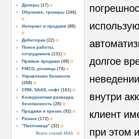
погрешнос
Дилеры
(17)
Обучение, тренеры
(246)
использую
Интернет и продажи
(88)
Дебиторка
(22)
автоматиз
Поиск работы,
сотрудников
(131)
долгое вр
Прямые продажи
(49)
FMCG, розница
(74)
неведении
Управление бизнесом
(268)
CRM, SAAS, софт
(161)
внутри ак
Конкурентная разведка,
безопасность
(28)
клиент им
Продажи и кризис
(92)
Разное
(172)
"Песочница"
(32)
при этом 
Всего статей 4541