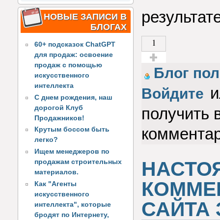
результате
НОВЫЕ ЗАПИСИ В
БЛОГАХ
1
60+ подсказок ChatGPT
для продаж: освоение
продаж с помощью
Голос за!
Блог пол
искусственного
интеллекта
и
Войдите
С днем рождения, наш
дорогой Клуб
получить 
Продажников!
коммента
Крутым боссом быть
легко?
Ищем менеджеров по
НАСТО
продажам строительных
материалов.
КОММЕ
Как "Агенты
искусственного
САЙТА 
интеллекта", которые
бродят по Интернету,