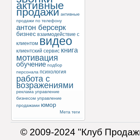
активные
продажи
активные
продажи по телефону
антон берсерк
бизнес
взаимодействие с
видео
клиентом
книга
клиентский сервис
мотивация
обучение
подбор
психология
персонала
работа с
возражениями
реклама
управление
бизнесом
управление
юмор
продажами
Мета теги
© 2009-2024 "Клуб Продаж