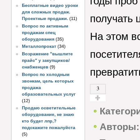
годы проб
Бесплатные видео уроки
для сложных продаж.
получать 
Проектные продажи.
(11)
Вопрос по активным
продажам спец
На этом в
оборудования
(35)
Металлопрокат
(34)
посетителя
Возражение "вышлите
прайс" у закупщиков/
снабженцев
(9)
превратить
Вопрос по холодным
звонкам, цель которых
3
продажа
образовательных услуг
(12)
Голос за!
Продаю осветительные
Категор
оборудование, не знаю
кто будет лпр,?
Авторы:
подскажите пожалуйста
(5)