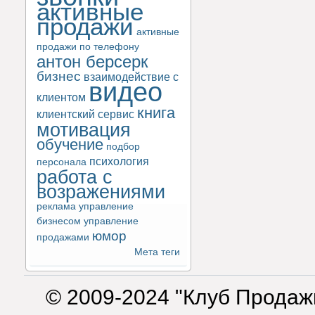
активные
продажи
активные
продажи по телефону
антон берсерк
бизнес
взаимодействие с
видео
клиентом
книга
клиентский сервис
мотивация
обучение
подбор
психология
персонала
работа с
возражениями
реклама
управление
бизнесом
управление
юмор
продажами
Мета теги
© 2009-2024 "Клуб Продаж