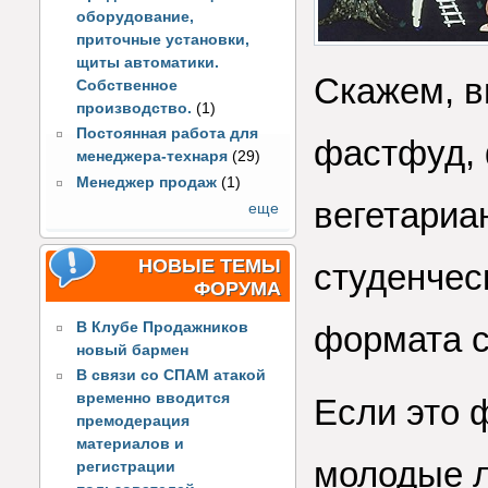
оборудование,
приточные установки,
щиты автоматики.
Скажем, в
Собственное
производство.
(1)
Постоянная работа для
фастфуд, 
менеджера-технаря
(29)
Менеджер продаж
(1)
вегетариа
еще
НОВЫЕ ТЕМЫ
студенчес
ФОРУМА
В Клубе Продажников
формата с
новый бармен
В связи со СПАМ атакой
временно вводится
Если это 
премодерация
материалов и
молодые л
регистрации