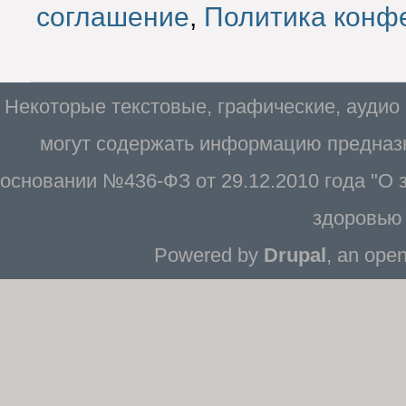
соглашение
,
Политика конф
Некоторые текстовые, графические, аудио
могут содержать информацию предназн
основании №436-ФЗ от 29.12.2010 года "О
здоровью 
Powered by
Drupal
, an ope