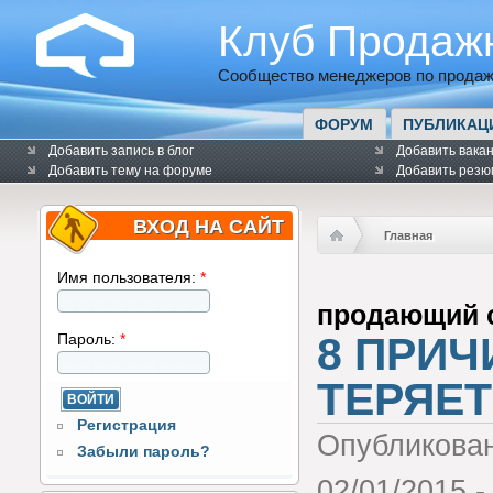
Клуб Продаж
Сообщество менеджеров по продаж
ФОРУМ
ПУБЛИКАЦ
Добавить запись в блог
Добавить вака
Добавить тему на форуме
Добавить резю
ВХОД НА САЙТ
Главная
Имя пользователя:
*
продающий 
8 ПРИЧ
Пароль:
*
ТЕРЯЕТ
Регистрация
Опубликова
Забыли пароль?
02/01/2015 -