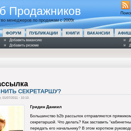
б Продажников
Поис
во менеджеров по продажам с 2009г
ФОРУМ
ПУБЛИКАЦИИ
КНИГИ
ВАКАНСИИ
АФИШ
Добавить вакансию
Д
Добавить резюме
Д
ассылка
ЗНИТЬ СЕКРЕТАРШУ?
, 01/07/2011 - 10:10.
Гридин Даниил
Большинство b2b рассылок отправляются прямиком 
секретаршой. Что делать? Как заставить “кабинетн
передать его начальнику? В этом коротком руковод