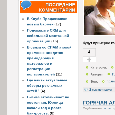
ПОСЛЕДНИЕ
КОММЕНТАРИИ
В Клубе Продажников
новый бармен
(17)
Подскажите CRM для
небольшой монтажной
организации
(16)
будут примерно ка
В связи со СПАМ атакой
4
временно вводится
премодерация
материалов и
Голос за!
Категория:
регистрации
пользователей
(11)
Авторы:
Г
Где найти актуальные
Теги:
прям
обзоры рекламных
2 комментария
сетей?
(4)
Бизнес сколачивает не
ГОРЯЧАЯ А
состояния. Юрлица
начали год с роста
Опубликовано
barman
ср
банкротств.
(8)