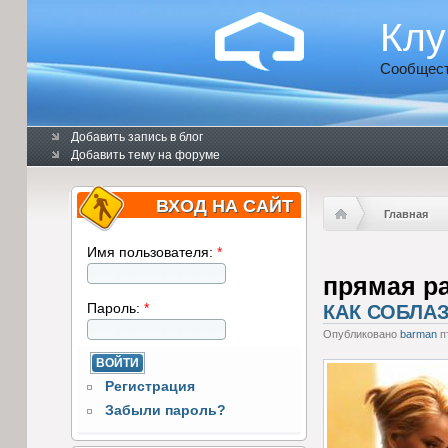
Клу
Сообщест
Добавить запись в блог
Добавить тему на форуме
ВХОД НА САЙТ
Главная
Имя пользователя:
*
прямая р
Пароль:
*
КАК СОБЛА
Опубликовано
barman
пт
Регистрация
Забыли пароль?