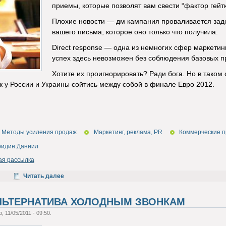
приемы, которые позволят вам свести “фактор гейтк
Плохие новости — дм кампания проваливается задо
вашего письма, которое оно только что получила.
Direct response — одна из немногих сфер маркетин
успех здесь невозможен без соблюдения базовых п
Хотите их проигнорировать? Ради бога. Но в тако
к у России и Украины сойтись между собой в финале Евро 2012.
Методы усиления продаж
Маркетинг, реклама, PR
Коммерческие п
ридин Даниил
ая рассылка
Читать далее
ЛЬТЕРНАТИВА ХОЛОДНЫМ ЗВОНКАМ
, 11/05/2011 - 09:50.