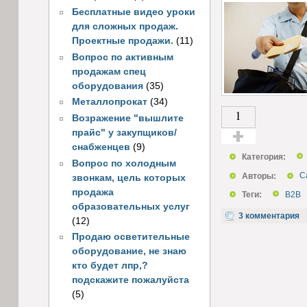
Бесплатные видео уроки
для сложных продаж.
Проектные продажи.
(11)
Вопрос по активным
продажам спец
оборудования
(35)
Металлопрокат
(34)
1
Возражение "вышлите
прайс" у закупщиков/
снабженцев
(9)
Голос за!
Категория:
Вопрос по холодным
Авторы:
С
звонкам, цель которых
продажа
Теги:
B2B
образовательных услуг
3 комментария
(12)
Продаю осветительные
оборудование, не знаю
кто будет лпр,?
подскажите пожалуйста
(5)