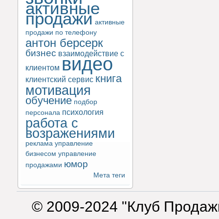
активные
продажи
активные
продажи по телефону
антон берсерк
бизнес
взаимодействие с
видео
клиентом
книга
клиентский сервис
мотивация
обучение
подбор
психология
персонала
работа с
возражениями
реклама
управление
бизнесом
управление
юмор
продажами
Мета теги
© 2009-2024 "Клуб Продаж