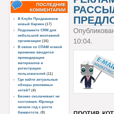
ПОСЛЕДНИЕ
РАССЫ
КОММЕНТАРИИ
ПРЕДЛ
В Клубе Продажников
новый бармен
(17)
Опубликова
Подскажите CRM для
небольшой монтажной
10:04.
организации
(16)
В связи со СПАМ атакой
временно вводится
премодерация
материалов и
регистрации
пользователей
(11)
Где найти актуальные
обзоры рекламных
сетей?
(4)
Бизнес сколачивает не
состояния. Юрлица
начали год с роста
против ко
банкротств.
(8)