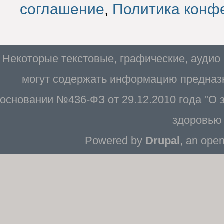
соглашение
,
Политика конф
Некоторые текстовые, графические, аудио
могут содержать информацию предназн
основании №436-ФЗ от 29.12.2010 года "О
здоровью 
Powered by
Drupal
, an ope