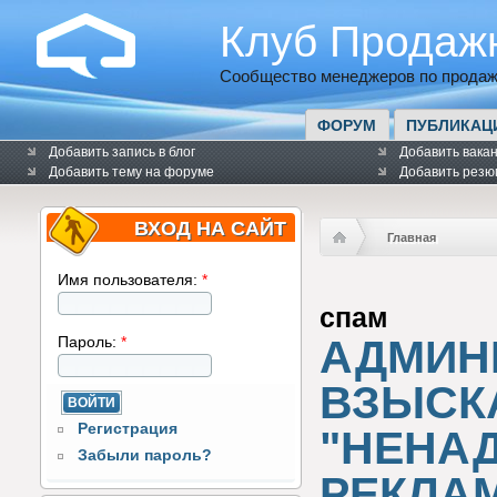
Клуб Продаж
Сообщество менеджеров по продаж
ФОРУМ
ПУБЛИКАЦ
Добавить запись в блог
Добавить вака
Добавить тему на форуме
Добавить резю
ВХОД НА САЙТ
Главная
Имя пользователя:
*
спам
АДМИН
Пароль:
*
ВЗЫСК
Регистрация
"НЕНА
Забыли пароль?
РЕКЛАМ