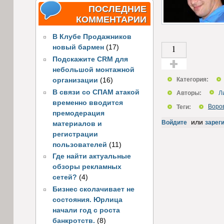
ПОСЛЕДНИЕ
КОММЕНТАРИИ
В Клубе Продажников
1
новый бармен
(17)
Подскажите CRM для
небольшой монтажной
Голос за!
Категория:
организации
(16)
В связи со СПАМ атакой
Авторы:
Л
временно вводится
Теги:
Воро
премодерация
или
Войдите
зарег
материалов и
регистрации
пользователей
(11)
Где найти актуальные
обзоры рекламных
сетей?
(4)
Бизнес сколачивает не
состояния. Юрлица
начали год с роста
банкротств.
(8)