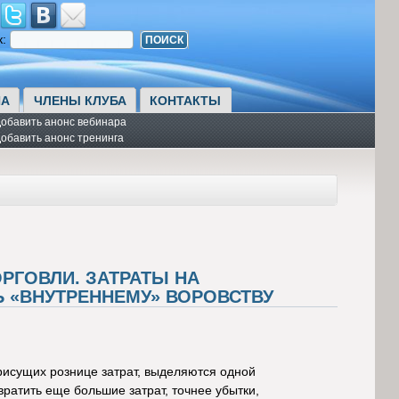
к:
А
ЧЛЕНЫ КЛУБА
КОНТАКТЫ
обавить анонс вебинара
обавить анонс тренинга
РГОВЛИ. ЗАТРАТЫ НА
Ь «ВНУТРЕННЕМУ» ВОРОВСТВУ
рисущих рознице затрат, выделяются одной
ратить еще большие затрат, точнее убытки,