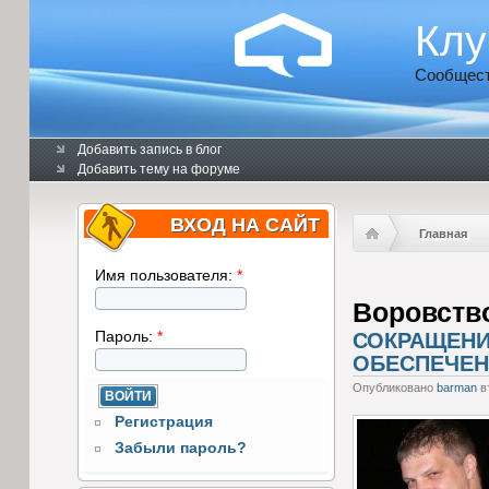
Клу
Сообщест
Добавить запись в блог
Добавить тему на форуме
ВХОД НА САЙТ
Главная
Имя пользователя:
*
Воровств
Пароль:
*
СОКРАЩЕНИ
ОБЕСПЕЧЕН
Опубликовано
barman
вт
Регистрация
Забыли пароль?