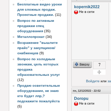
Бесплатные видео уроки
kopernik2022
для сложных продаж.
Не в сети
Проектные продажи.
(11)
Вопрос по активным
продажам спец
оборудования
(35)
Металлопрокат
(34)
Возражение "вышлите
прайс" у закупщиков/
снабженцев
(9)
Вопрос по холодным
7
звонкам, цель которых
Вверху
продажа
образовательных услуг
Голос за!
(12)
Войдите
или
з
Продаю осветительные
оборудование, не знаю
пн, 12/12/2022 - 22:52
кто будет лпр,?
Doropu
подскажите пожалуйста
Не в сети
(5)