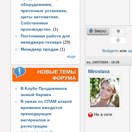
оборудование,
приточные установки,
щиты автоматики.
Собственное
производство.
(1)
9
Вверху
Постоянная работа для
менеджера-технаря
(29)
Голос за!
Менеджер продаж
(1)
Войдите
или
з
еще
вс, 14/07/2024 - 15:25
Miroslava
НОВЫЕ ТЕМЫ
ФОРУМА
В Клубе Продажников
новый бармен
В связи со СПАМ атакой
временно вводится
премодерация
Не в сети
материалов и
регистрации