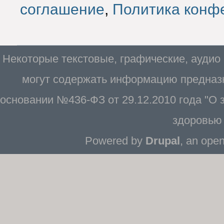
соглашение
,
Политика конф
Некоторые текстовые, графические, аудио
могут содержать информацию предназн
основании №436-ФЗ от 29.12.2010 года "О
здоровью 
Powered by
Drupal
, an ope