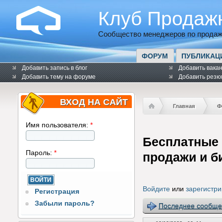
Клуб Продаж
Сообщество менеджеров по продаж
ФОРУМ
ПУБЛИКАЦ
Добавить запись в блог
Добавить вака
Добавить тему на форуме
Добавить резю
ВХОД НА САЙТ
Главная
Ф
Имя пользователя:
*
Бесплатные 
Пароль:
*
продажи и б
Войдите
или
зарегистри
Регистрация
Забыли пароль?
Последнее сообще