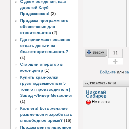
С днем рождения, наш
дорогой Клуб
Продажников!
(3)
Продажа программного
обеспечения для
строительства
(2)
Где принимают решение
отдать деньги на
11
благотворительность?
Вверху
(4)
Старший оператор в
Голос за!
колл-центр
(1)
Войдите
или
з
Купить кран-балки
грузоподъемностью 5
вт, 13/12/2022 - 07:56
тонн от производителя |
Николай
Сибирев
Завод «Лидер-Металлист
(1)
Не в сети
Коллеги! Есть желание
развлечься и заработать
в свободное время?
(16)
Продам вентиляционное