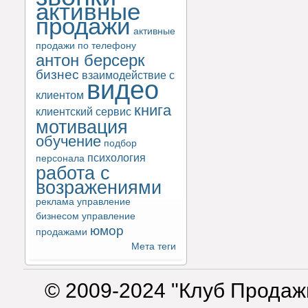
активные
продажи
активные
продажи по телефону
антон берсерк
бизнес
взаимодействие с
видео
клиентом
книга
клиентский сервис
мотивация
обучение
подбор
психология
персонала
работа с
возражениями
реклама
управление
бизнесом
управление
юмор
продажами
Мета теги
© 2009-2024 "Клуб Продаж