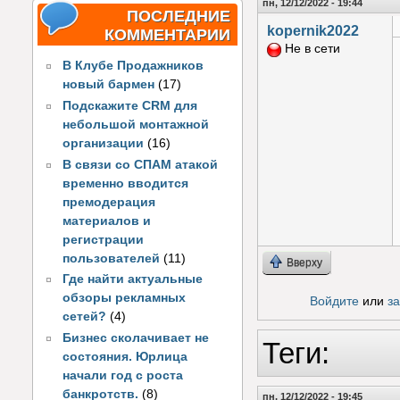
пн, 12/12/2022 - 19:44
ПОСЛЕДНИЕ
kopernik2022
КОММЕНТАРИИ
Не в сети
В Клубе Продажников
новый бармен
(17)
Подскажите CRM для
небольшой монтажной
организации
(16)
В связи со СПАМ атакой
временно вводится
премодерация
материалов и
регистрации
пользователей
(11)
Вверху
Где найти актуальные
обзоры рекламных
Войдите
или
з
сетей?
(4)
Бизнес сколачивает не
Теги:
состояния. Юрлица
начали год с роста
банкротств.
(8)
пн, 12/12/2022 - 19:45