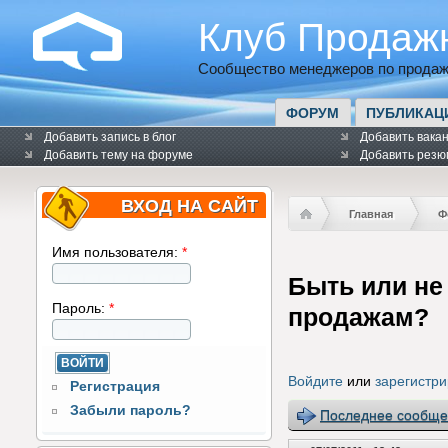
Клуб Продаж
Сообщество менеджеров по продаж
ФОРУМ
ПУБЛИКАЦ
Добавить запись в блог
Добавить вака
Добавить тему на форуме
Добавить резю
ВХОД НА САЙТ
Главная
Ф
Имя пользователя:
*
Быть или не
Пароль:
*
продажам?
Войдите
или
зарегистри
Регистрация
Забыли пароль?
Последнее сообще