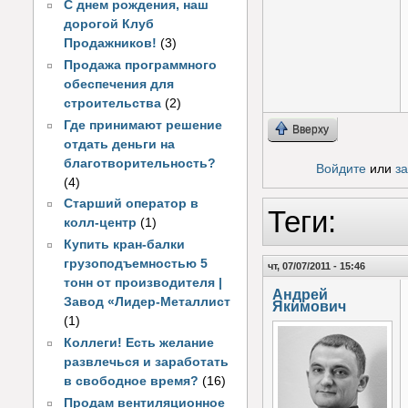
С днем рождения, наш
дорогой Клуб
Продажников!
(3)
Продажа программного
обеспечения для
строительства
(2)
Где принимают решение
Вверху
отдать деньги на
благотворительность?
Войдите
или
з
(4)
Старший оператор в
Теги:
колл-центр
(1)
Купить кран-балки
грузоподъемностью 5
чт, 07/07/2011 - 15:46
тонн от производителя |
Андрей
Завод «Лидер-Металлист
Якимович
(1)
Коллеги! Есть желание
развлечься и заработать
в свободное время?
(16)
Продам вентиляционное