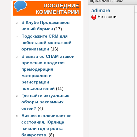
чт, 07/07/2011 - 13:42
ПОСЛЕДНИЕ
adimare
КОММЕНТАРИИ
Не в сети
В Клубе Продажников
новый бармен
(17)
Подскажите CRM для
небольшой монтажной
организации
(16)
В связи со СПАМ атакой
временно вводится
премодерация
материалов и
регистрации
пользователей
(11)
Где найти актуальные
обзоры рекламных
сетей?
(4)
Бизнес сколачивает не
состояния. Юрлица
начали год с роста
банкротств.
(8)