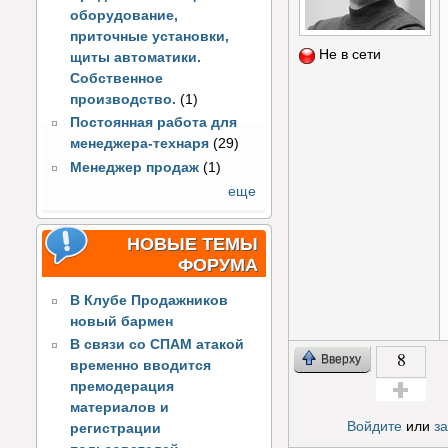
оборудование,
приточные установки,
Не в сети
щиты автоматики.
Собственное
производство.
(1)
Постоянная работа для
менеджера-технаря
(29)
Менеджер продаж
(1)
еще
НОВЫЕ ТЕМЫ
ФОРУМА
В Клубе Продажников
новый бармен
В связи со СПАМ атакой
8
Вверху
временно вводится
премодерация
материалов и
Голос за!
Войдите
или
з
регистрации