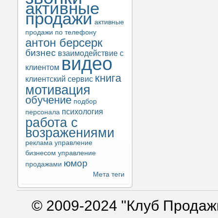
активные
продажи
активные
продажи по телефону
антон берсерк
бизнес
взаимодействие с
видео
клиентом
книга
клиентский сервис
мотивация
обучение
подбор
психология
персонала
работа с
возражениями
реклама
управление
бизнесом
управление
юмор
продажами
Мета теги
© 2009-2024 "Клуб Продаж