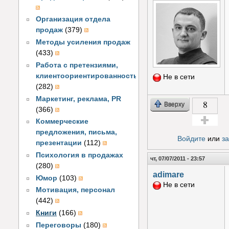
Организация отдела
продаж
(379)
Методы усиления продаж
(433)
Работа с претензиями,
клиентоориентированность
Не в сети
(282)
Маркетинг, реклама, PR
8
Вверху
(366)
Коммерческие
Голос за!
предложения, письма,
Войдите
или
з
презентации
(112)
Психология в продажах
чт, 07/07/2011 - 23:57
(280)
adimare
Юмор
(103)
Не в сети
Мотивация, персонал
(442)
Книги
(166)
Переговоры
(180)