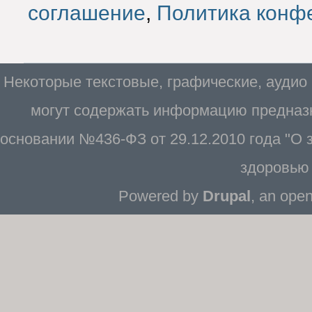
соглашение
,
Политика конф
Некоторые текстовые, графические, аудио
могут содержать информацию предназн
основании №436-ФЗ от 29.12.2010 года "О
здоровью 
Powered by
Drupal
, an ope