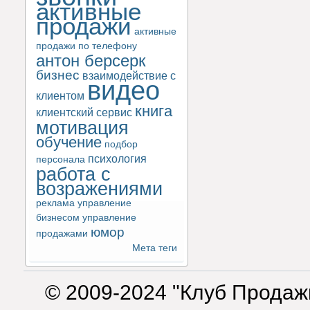
активные
продажи
активные
продажи по телефону
антон берсерк
бизнес
взаимодействие с
видео
клиентом
книга
клиентский сервис
мотивация
обучение
подбор
психология
персонала
работа с
возражениями
реклама
управление
бизнесом
управление
юмор
продажами
Мета теги
© 2009-2024 "Клуб Продаж