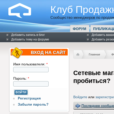
Клуб Продаж
Сообщество менеджеров по продаж
ФОРУМ
ПУБЛИКАЦ
Добавить запись в блог
Добавить вака
Добавить тему на форуме
Добавить резю
ВХОД НА САЙТ
Главная
Ф
Имя пользователя:
*
Cетевые маг
Пароль:
*
пробиться?
Войдите
или
зарегистри
Регистрация
Забыли пароль?
Последнее сообще