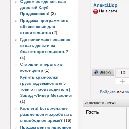
С днем рождения, наш
АлексШор
дорогой Клуб
Не в сети
Продажников!
(3)
Продажа программного
обеспечения для
строительства
(2)
Где принимают решение
отдать деньги на
благотворительность?
(4)
Старший оператор в
колл-центр
(1)
10
Вверху
Купить кран-балки
грузоподъемностью 5
Голос з
тонн от производителя |
Войдите
или
з
Завод «Лидер-Металлист
(1)
чт, 06/10/2011 - 09:46
Коллеги! Есть желание
Гость
развлечься и заработать
в свободное время?
(16)
Продам вентиляционное