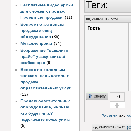
Теги:
Бесплатные видео уроки
для сложных продаж.
Проектные продажи.
(11)
пн, 27/06/2011 - 22:51
Вопрос по активным
Гость
продажам спец
оборудования
(35)
Металлопрокат
(34)
Возражение "вышлите
прайс" у закупщиков/
снабженцев
(9)
Вопрос по холодным
звонкам, цель которых
продажа
образовательных услуг
(12)
10
Вверху
Продаю осветительные
оборудование, не знаю
Голос за!
кто будет лпр,?
Войдите
или
з
подскажите пожалуйста
(5)
(
ср, 21/09/2011 - 14:23