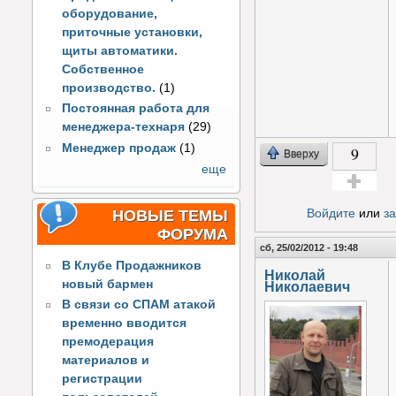
оборудование,
приточные установки,
щиты автоматики.
Собственное
производство.
(1)
Постоянная работа для
менеджера-технаря
(29)
Менеджер продаж
(1)
9
Вверху
еще
Голос за!
Войдите
или
з
НОВЫЕ ТЕМЫ
ФОРУМА
сб, 25/02/2012 - 19:48
В Клубе Продажников
Николай
новый бармен
Николаевич
В связи со СПАМ атакой
временно вводится
премодерация
материалов и
регистрации