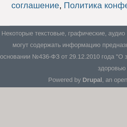
соглашение
,
Политика конф
Некоторые текстовые, графические, аудио
могут содержать информацию предназн
основании №436-ФЗ от 29.12.2010 года "О
здоровью 
Powered by
Drupal
, an ope