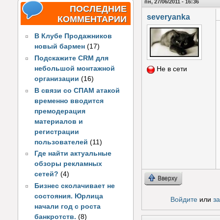
пн, 27/06/2011 - 16:36
ПОСЛЕДНИЕ
severyanka
КОММЕНТАРИИ
В Клубе Продажников
новый бармен
(17)
Подскажите CRM для
небольшой монтажной
Не в сети
организации
(16)
В связи со СПАМ атакой
временно вводится
премодерация
материалов и
регистрации
пользователей
(11)
Где найти актуальные
обзоры рекламных
сетей?
(4)
Вверху
Бизнес сколачивает не
состояния. Юрлица
Войдите
или
з
начали год с роста
банкротств.
(8)