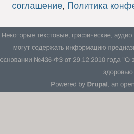
соглашение
,
Политика конф
Некоторые текстовые, графические, аудио
могут содержать информацию предназн
основании №436-ФЗ от 29.12.2010 года "О
здоровью 
Powered by
Drupal
, an ope