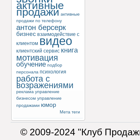
активные
продажи
активные
продажи по телефону
антон берсерк
бизнес
взаимодействие с
видео
клиентом
книга
клиентский сервис
мотивация
обучение
подбор
психология
персонала
работа с
возражениями
реклама
управление
бизнесом
управление
юмор
продажами
Мета теги
© 2009-2024 "Клуб Продаж