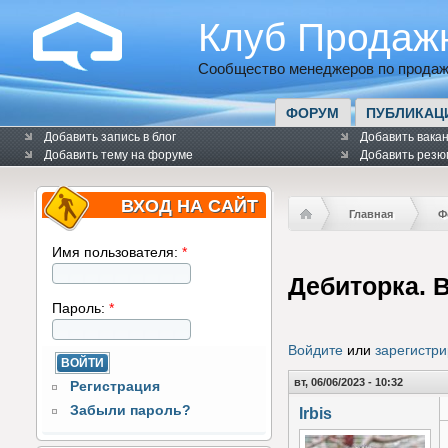
Клуб Продаж
Сообщество менеджеров по продаж
ФОРУМ
ПУБЛИКАЦ
Добавить запись в блог
Добавить вака
Добавить тему на форуме
Добавить резю
ВХОД НА САЙТ
Главная
Ф
Имя пользователя:
*
Дебиторка. 
Пароль:
*
Войдите
или
зарегистри
вт, 06/06/2023 - 10:32
Регистрация
Забыли пароль?
Irbis