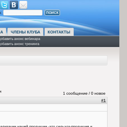
к:
А
ЧЛЕНЫ КЛУБА
КОНТАКТЫ
обавить анонс вебинара
обавить анонс тренинга
и
1 сообщение / 0 новое
#1
ализации нашей продукции -это сельхоз-продукция и