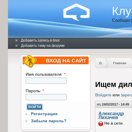
Клу
Сообщест
Добавить запись в блог
Добавить тему на форуме
ВХОД НА САЙТ
Главная
Имя пользователя:
*
Ищем дил
Пароль:
*
Войдите
или
зарег
пт, 24/02/2017 - 14:49
Александр
Регистрация
Лихачев
Забыли пароль?
Не в сети