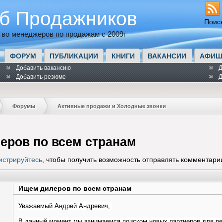
б Продажников
Поис
во менеджеров по продажам с 2009г
ФОРУМ
ПУБЛИКАЦИИ
КНИГИ
ВАКАНСИИ
АФИШ
Добавить вакансию
Д
Добавить резюме
Д
Форумы
Активные продажи и Холодные звонки
еров по всем странам
истрируйтесь
, чтобы получить возможность отправлять комментари
Ищем дилеров по всем странам
Уважаемый Андрей Андревич,
В данный момент мы занимаемся поиском новых партнеров для ре