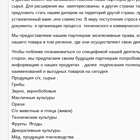
сырьё. Для расширения мы заинтересованны в других странах так
предложить стать нашем дилером на территорий другой страны ,пр
установленный вами ,или совместно .В меру поступления спроса
документы и организацию процесса технического и коммерческог
Мы предоставляем нашим партнерам эксклюзивные права, ко
нашего товара в том регионе, где они осуществляют свою дея
Чтобы поближе познакомиться со спецификой нашей деятельн
сторон, мы предлагаем своим будущим партнерам попробова
информацию о наших продуктах , далее подписание полноц
наименований и выгодных товаров на сегодня.
Продукция с/х, сырье :
Грибы .
Зерно, зернобобовые .
Масличные культуры .
Орехи .
С/х животные и птица (живок) .
Технические культуры .
Фрукты. Ягоды.
Декоративные культуры.
Мёд, продукция пчеловодства .