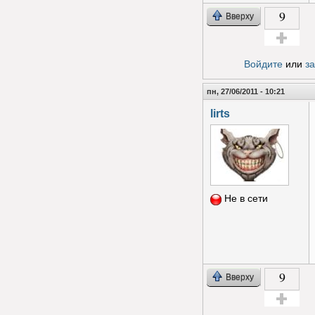
9
Вверху
Голос за!
Войдите
или
з
пн, 27/06/2011 - 10:21
lirts
Не в сети
9
Вверху
Голос за!