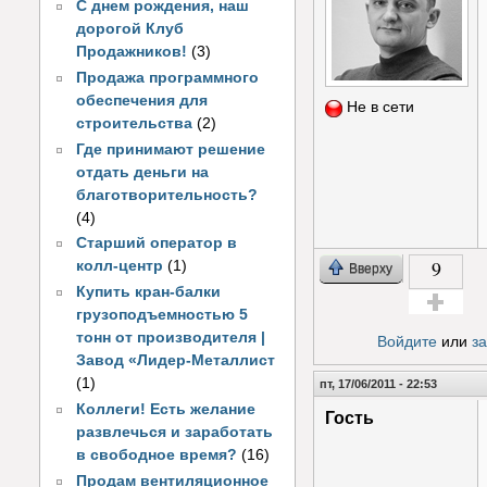
С днем рождения, наш
дорогой Клуб
Продажников!
(3)
Продажа программного
обеспечения для
Не в сети
строительства
(2)
Где принимают решение
отдать деньги на
благотворительность?
(4)
Старший оператор в
9
колл-центр
(1)
Вверху
Купить кран-балки
грузоподъемностью 5
Голос за!
тонн от производителя |
Войдите
или
з
Завод «Лидер-Металлист
(1)
пт, 17/06/2011 - 22:53
Коллеги! Есть желание
Гость
развлечься и заработать
в свободное время?
(16)
Продам вентиляционное