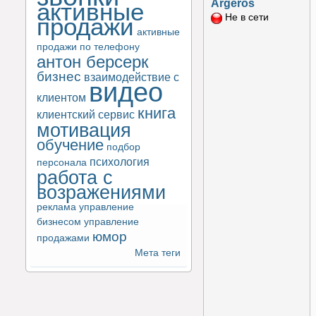
Argeros
активные
Не в сети
продажи
активные
продажи по телефону
антон берсерк
бизнес
взаимодействие с
видео
клиентом
книга
клиентский сервис
мотивация
обучение
подбор
психология
персонала
работа с
возражениями
реклама
управление
бизнесом
управление
юмор
продажами
Мета теги