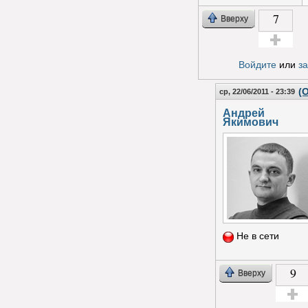
7
Вверху
Голос за!
Войдите
или
з
(
ср, 22/06/2011 - 23:39
Андрей
Якимович
Не в сети
9
Вверху