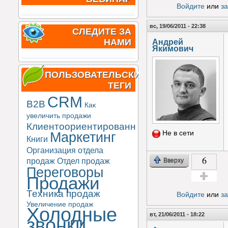
Войдите
или
з
вс, 19/06/2011 - 22:38
СЛЕДИТЕ ЗА
Андрей
НАМИ
Якимович
ПОЛЬЗОВАТЕЛЬСКИЕ
ТЕГИ
CRM
B2B
Как
увеличить продажи
Клиентоориентированность
Не в сети
Маркетинг
Книги
Организация отдела
6
продаж
Отдел продаж
Вверху
Переговоры
Продажи
Голос за!
Техника продаж
Войдите
или
з
Увеличение продаж
Холодные
вт, 21/06/2011 - 18:22
звонки