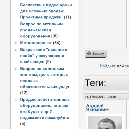
Бесплатные видео уроки
для сложных продаж.
Проектные продажи.
(11)
Вопрос по активным
продажам спец
оборудования
(35)
Металлопрокат
(34)
Возражение "вышлите
Вверху
прайс" у закупщиков/
снабженцев
(9)
Войдите
или
з
Вопрос по холодным
звонкам, цель которых
Теги:
продажа
образовательных услуг
(12)
пт, 17/06/2011 - 22:20
Продаю осветительные
Андрей
оборудование, не знаю
Якимович
кто будет лпр,?
подскажите пожалуйста
(5)