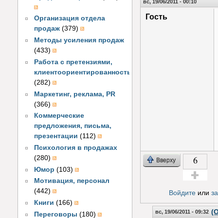
вс, 19/06/2011 - 00:10
Гость
Организация отдела
продаж
(379)
Методы усиления продаж
(433)
Работа с претензиями,
клиентоориентированность
(282)
Маркетинг, реклама, PR
(366)
Коммерческие
предложения, письма,
презентации
(112)
Психология в продажах
6
(280)
Вверху
Юмор
(103)
Мотивация, персонал
Голос за!
(442)
Войдите
или
з
Книги
(166)
(
вс, 19/06/2011 - 09:32
Переговоры
(180)