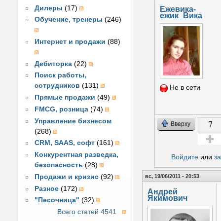
Дилеры
(17)
Ежевика-
ежик_Вика
Обучение, тренеры
(246)
Интернет и продажи
(88)
Дебиторка
(22)
Поиск работы,
сотрудников
(131)
Не в сети
Прямые продажи
(49)
FMCG, розница
(74)
Управление бизнесом
7
Вверху
(268)
CRM, SAAS, софт
(161)
Голос з
Конкурентная разведка,
Войдите
или
з
безопасность
(28)
вс, 19/06/2011 - 20:53
Продажи и кризис
(92)
Разное
(172)
Андрей
Якимович
"Песочница"
(32)
Всего статей 4541