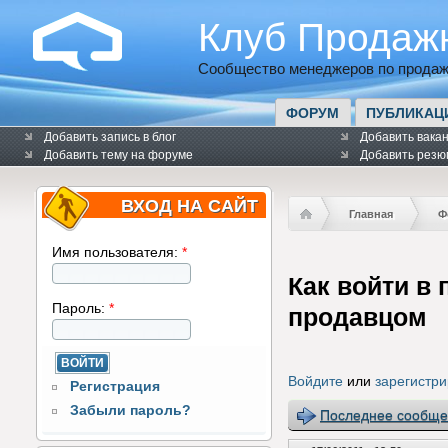
Клуб Продаж
Сообщество менеджеров по продаж
ФОРУМ
ПУБЛИКАЦ
Добавить запись в блог
Добавить вака
Добавить тему на форуме
Добавить резю
ВХОД НА САЙТ
Главная
Ф
Имя пользователя:
*
Как войти в 
Пароль:
*
продавцом
Войдите
или
зарегистри
Регистрация
Забыли пароль?
Последнее сообще