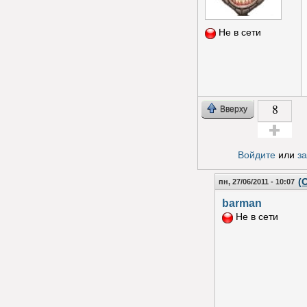
Не в сети
8
Вверху
Голос за!
Войдите
или
з
(
пн, 27/06/2011 - 10:07
barman
Не в сети