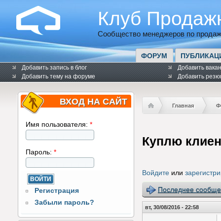
Клуб Продаж
Сообщество менеджеров по продаж
ФОРУМ
ПУБЛИКАЦ
Добавить запись в блог
Добавить вака
Добавить тему на форуме
Добавить резю
ВХОД НА САЙТ
Главная
Ф
Имя пользователя:
*
Куплю клиен
Пароль:
*
Войдите
или
зарегистри
Последнее сообще
Регистрация
Забыли пароль?
вт, 30/08/2016 - 22:58