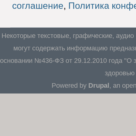
соглашение
,
Политика конф
Некоторые текстовые, графические, аудио
могут содержать информацию предназн
основании №436-ФЗ от 29.12.2010 года "О
здоровью 
Powered by
Drupal
, an ope