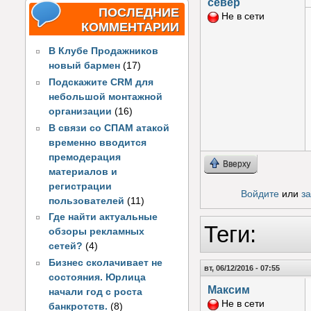
север
ПОСЛЕДНИЕ
Не в сети
КОММЕНТАРИИ
В Клубе Продажников
новый бармен
(17)
Подскажите CRM для
небольшой монтажной
организации
(16)
В связи со СПАМ атакой
временно вводится
премодерация
Вверху
материалов и
регистрации
Войдите
или
з
пользователей
(11)
Где найти актуальные
Теги:
обзоры рекламных
сетей?
(4)
Бизнес сколачивает не
вт, 06/12/2016 - 07:55
состояния. Юрлица
Максим
начали год с роста
Не в сети
банкротств.
(8)