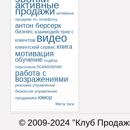
активные
продажи
активные
продажи по телефону
антон берсерк
бизнес
взаимодействие с
видео
клиентом
книга
клиентский сервис
мотивация
обучение
подбор
психология
персонала
работа с
возражениями
реклама
управление
бизнесом
управление
юмор
продажами
Мета теги
© 2009-2024 "Клуб Продаж