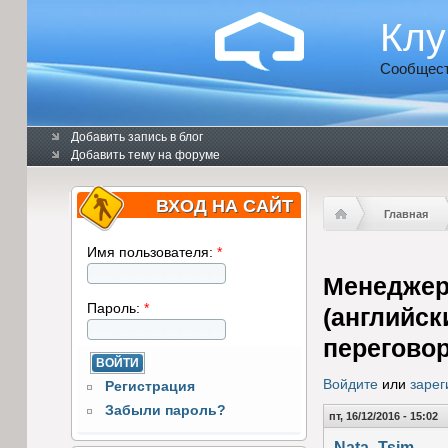
Клу
Сообщест
Добавить запись в блог
Добавить тему на форуме
ВХОД НА САЙТ
Главная
Имя пользователя:
*
Менеджер
Пароль:
*
(английск
переговор
Войдите
или
зарег
Регистрация
Забыли пароль?
пт, 16/12/2016 - 15:02
Nata_Tsim