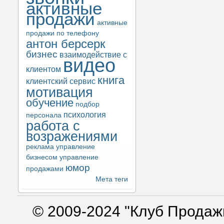
активные
продажи
активные
продажи по телефону
антон берсерк
бизнес
взаимодействие с
видео
клиентом
книга
клиентский сервис
мотивация
обучение
подбор
психология
персонала
работа с
возражениями
реклама
управление
бизнесом
управление
юмор
продажами
Мета теги
© 2009-2024 "Клуб Продаж