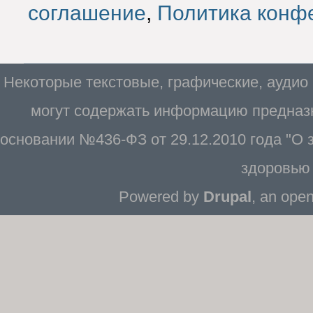
соглашение
,
Политика конф
Некоторые текстовые, графические, аудио
могут содержать информацию предназн
основании №436-ФЗ от 29.12.2010 года "О
здоровью 
Powered by
Drupal
, an ope