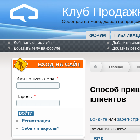
Клуб Продаж
Сообщество менеджеров по продаж
ФОРУМ
ПУБЛИКАЦ
Добавить запись в блог
Добавить вака
Добавить тему на форуме
Добавить резю
ВХОД НА САЙТ
Главная
Ф
Имя пользователя:
*
Способ прив
Пароль:
*
клиентов
Войдите
или
зарегистри
Регистрация
Забыли пароль?
вт, 26/10/2021 - 09:52
ВРК