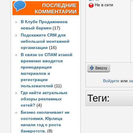
ПОСЛЕДНИЕ
Не в сети
КОММЕНТАРИИ
В Клубе Продажников
новый бармен
(17)
Подскажите CRM для
небольшой монтажной
организации
(16)
В связи со СПАМ атакой
временно вводится
премодерация
Вверху
материалов и
регистрации
Войдите
или
з
пользователей
(11)
Где найти актуальные
Теги:
обзоры рекламных
сетей?
(4)
Бизнес сколачивает не
состояния. Юрлица
начали год с роста
банкротств.
(8)