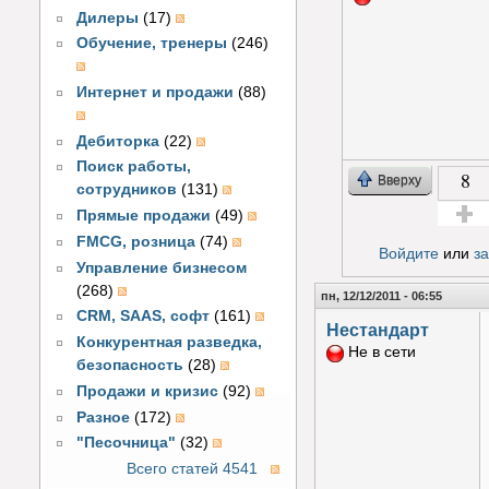
Дилеры
(17)
Обучение, тренеры
(246)
Интернет и продажи
(88)
Дебиторка
(22)
Поиск работы,
8
Вверху
сотрудников
(131)
Прямые продажи
(49)
Голос з
FMCG, розница
(74)
Войдите
или
з
Управление бизнесом
(268)
пн, 12/12/2011 - 06:55
CRM, SAAS, софт
(161)
Нестандарт
Конкурентная разведка,
Не в сети
безопасность
(28)
Продажи и кризис
(92)
Разное
(172)
"Песочница"
(32)
Всего статей 4541