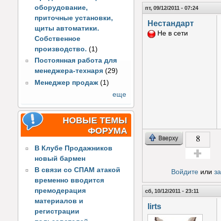
оборудование,
пт, 09/12/2011 - 07:24
приточные установки,
Нестандарт
щиты автоматики.
Не в сети
Собственное
производство.
(1)
Постоянная работа для
менеджера-технаря
(29)
Менеджер продаж
(1)
еще
НОВЫЕ ТЕМЫ
ФОРУМА
8
Вверху
В Клубе Продажников
новый бармен
Голос за!
В связи со СПАМ атакой
Войдите
или
з
временно вводится
премодерация
сб, 10/12/2011 - 23:11
материалов и
lirts
регистрации