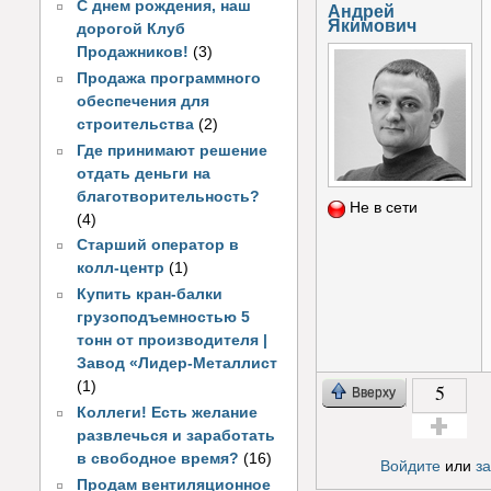
С днем рождения, наш
Андрей
Якимович
дорогой Клуб
Продажников!
(3)
Продажа программного
обеспечения для
строительства
(2)
Где принимают решение
отдать деньги на
благотворительность?
Не в сети
(4)
Старший оператор в
колл-центр
(1)
Купить кран-балки
грузоподъемностью 5
тонн от производителя |
Завод «Лидер-Металлист
(1)
5
Вверху
Коллеги! Есть желание
развлечься и заработать
Голос за!
в свободное время?
(16)
Войдите
или
з
Продам вентиляционное