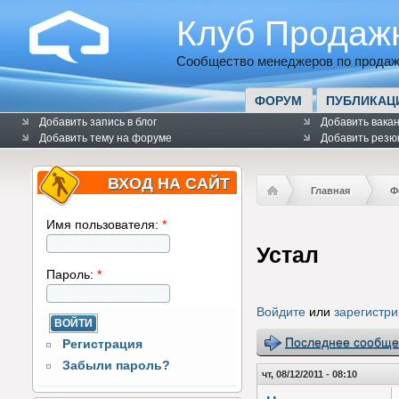
Клуб Продаж
Сообщество менеджеров по продаж
ФОРУМ
ПУБЛИКАЦ
Добавить запись в блог
Добавить вака
Добавить тему на форуме
Добавить резю
ВХОД НА САЙТ
Главная
Ф
Имя пользователя:
*
Устал
Пароль:
*
Войдите
или
зарегистри
Последнее сообще
Регистрация
Забыли пароль?
чт, 08/12/2011 - 08:10