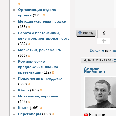
Организация отдела
продаж
(379)
Методы усиления продаж
(433)
6
Вверху
Работа с претензиями,
клиентоориентированность
(282)
Голос за!
Маркетинг, реклама, PR
Войдите
или
з
(366)
(
сб, 10/12/2011 - 23:34
Коммерческие
предложения, письма,
Андрей
Якимович
презентации
(112)
Психология в продажах
(280)
Юмор
(103)
Мотивация, персонал
(442)
Книги
(166)
Переговоры
(180)
Не в сети