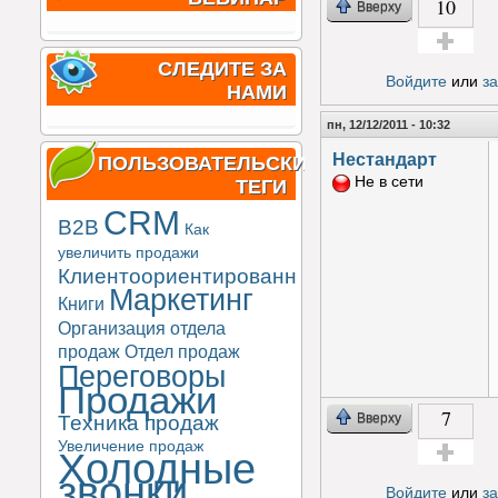
10
Вверху
Голос за!
СЛЕДИТЕ ЗА
Войдите
или
з
НАМИ
пн, 12/12/2011 - 10:32
Нестандарт
ПОЛЬЗОВАТЕЛЬСКИЕ
Не в сети
ТЕГИ
CRM
B2B
Как
увеличить продажи
Клиентоориентированность
Маркетинг
Книги
Организация отдела
продаж
Отдел продаж
Переговоры
Продажи
7
Вверху
Техника продаж
Увеличение продаж
Холодные
Голос за!
звонки
Войдите
или
з