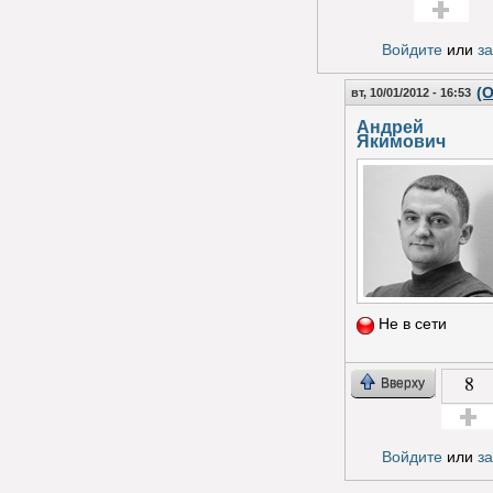
Голос за!
Войдите
или
з
(О
вт, 10/01/2012 - 16:53
Андрей
Якимович
Не в сети
8
Вверху
Голос з
Войдите
или
з