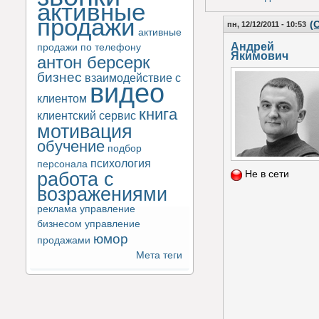
активные
продажи
(
пн, 12/12/2011 - 10:53
активные
Андрей
продажи по телефону
Якимович
антон берсерк
бизнес
взаимодействие с
видео
клиентом
книга
клиентский сервис
мотивация
обучение
подбор
психология
персонала
работа с
Не в сети
возражениями
реклама
управление
бизнесом
управление
юмор
продажами
Мета теги