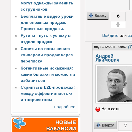
могут однажды заменить
сотрудников
6
Вверху
Бесплатные видео уроки
для сложных продаж.
Проектные продажи.
Голос за!
Войдите
или
з
Рутина - путь к успеху в
отделе продаж
(
пн, 12/12/2011 - 09:57
Советы по повышению
конверсии продаж через
Андрей
Якимович
переписку
Когнитивные искажения:
какие бывают и можно ли
избавиться
Скрипты в b2b-продажах:
между эффективностью
и творчеством
подробнее
Не в сети
НОВЫЕ
7
Вверху
ВАКАНСИИ