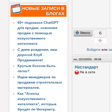
НОВЫЕ ЗАПИСИ В
БЛОГАХ
60+ подсказок ChatGPT
для продаж: освоение
6
Вверху
продаж с помощью
искусственного
интеллекта
Голос за!
С днем рождения, наш
Войдите
или
з
дорогой Клуб
пн, 12/12/2011 - 06:56
Продажников!
Крутым боссом быть
Нестандарт
легко?
Не в сети
Ищем менеджеров по
продажам строительных
материалов.
Как "Агенты
искусственного
интеллекта", которые
бродят по Интернету,