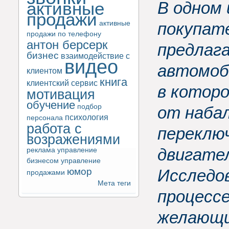
активные
В одном 
продажи
активные
покупат
продажи по телефону
антон берсерк
предлаг
бизнес
взаимодействие с
видео
автомоби
клиентом
книга
клиентский сервис
в котор
мотивация
обучение
подбор
от наба
психология
персонала
работа с
переклю
возражениями
двигате
реклама
управление
бизнесом
управление
юмор
Исследов
продажами
Мета теги
процесс
желающи