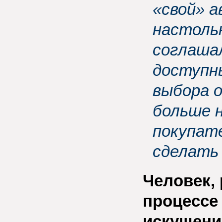
«свой» 
настольк
соглаша
доступн
выбора о
больше 
покупат
сделать 
Человек,
процессе 
искушени