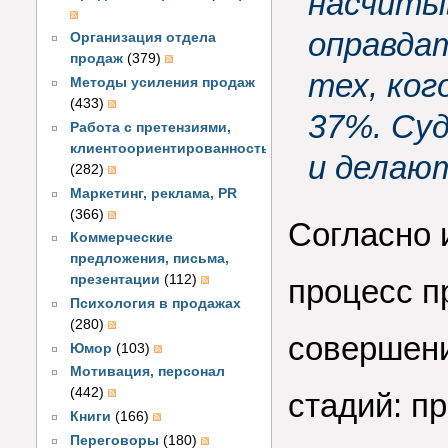
насчиты
оправдат
Организация отдела
продаж
(379)
тех, ког
Методы усиления продаж
(433)
37%. Су
Работа с претензиями,
клиентоориентированность
и делаю
(282)
Маркетинг, реклама, PR
(366)
Согласно 
Коммерческие
предложения, письма,
презентации
(112)
процесс п
Психология в продажах
(280)
совершени
Юмор
(103)
Мотивация, персонал
(442)
стадий: 
Книги
(166)
Переговоры
(180)