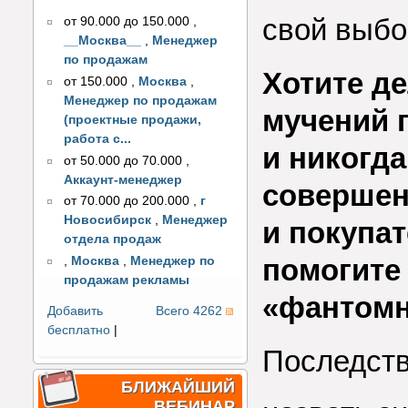
свой выбо
от 90.000 до 150.000
,
__Москва__
,
Менеджер
по продажам
Хотите д
от 150.000
,
Москва
,
Менеджер по продажам
мучений 
(проектные продажи,
работа с...
и никогда
от 50.000 до 70.000
,
Аккаунт-менеджер
совершен
от 70.000 до 200.000
,
г
Новосибирск
,
Менеджер
и покупа
отдела продаж
помогите 
,
Москва
,
Менеджер по
продажам рекламы
«фантомн
Добавить
Всего 4262
бесплатно
|
Последств
БЛИЖАЙШИЙ
ВЕБИНАР