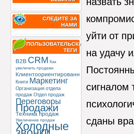
назвать з
компромис
СЛЕДИТЕ ЗА
НАМИ
уйти от п
ПОЛЬЗОВАТЕЛЬСКИЕ
ТЕГИ
на удачу и
CRM
B2B
Как
Постоянн
увеличить продажи
Клиентоориентированность
Маркетинг
Книги
сигналом 
Организация отдела
продаж
Отдел продаж
Переговоры
психологи
Продажи
Техника продаж
сданы вра
Увеличение продаж
Холодные
звонки