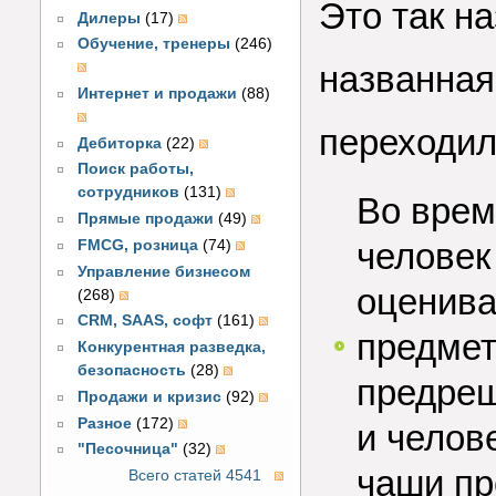
Это так н
Дилеры
(17)
Обучение, тренеры
(246)
названная
Интернет и продажи
(88)
переходил
Дебиторка
(22)
Поиск работы,
сотрудников
(131)
Во вре
Прямые продажи
(49)
человек
FMCG, розница
(74)
Управление бизнесом
оценива
(268)
CRM, SAAS, софт
(161)
предмет
Конкурентная разведка,
безопасность
(28)
предреш
Продажи и кризис
(92)
Разное
(172)
и челов
"Песочница"
(32)
чаши пр
Всего статей 4541