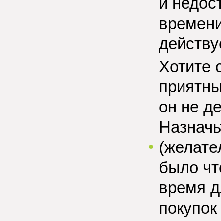
и недос
времени
действуе
Хотите 
приятны
он не д
Назначь
(желате
было чт
время д
покупок