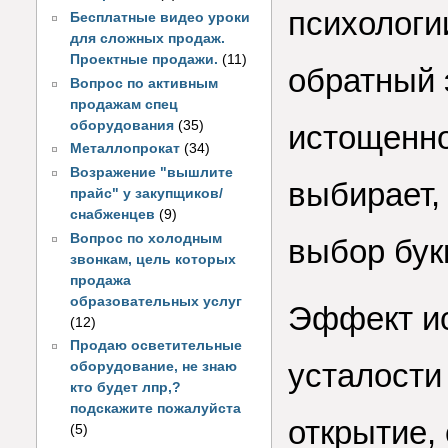
психологи
Бесплатные видео уроки
для сложных продаж.
Проектные продажи.
(11)
обратный
Вопрос по активным
продажам спец
оборудования
(35)
истощенно
Металлопрокат
(34)
Возражение "вышлите
выбирает,
прайс" у закупщиков/
снабженцев
(9)
Вопрос по холодным
выбор бук
звонкам, цель которых
продажа
образовательных услуг
Эффект ис
(12)
Продаю осветительные
усталости
оборудование, не знаю
кто будет лпр,?
подскажите пожалуйста
открытие,
(5)