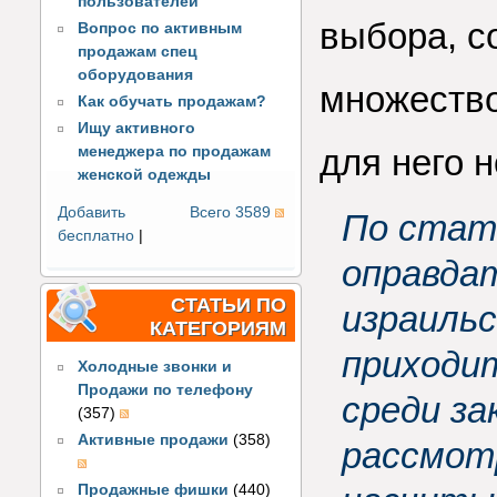
пользователей
выбора, с
Вопрос по активным
продажам спец
оборудования
множество
Как обучать продажам?
Ищу активного
для него 
менеджера по продажам
женской одежды
Добавить
Всего 3589
По стат
бесплатно
|
оправда
СТАТЬИ ПО
израиль
КАТЕГОРИЯМ
приходит
Холодные звонки и
Продажи по телефону
среди за
(357)
Активные продажи
(358)
рассмотр
Продажные фишки
(440)