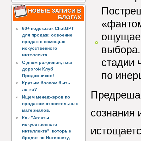
Постреш
НОВЫЕ ЗАПИСИ В
БЛОГАХ
«фантом
60+ подсказок ChatGPT
ощущае
для продаж: освоение
продаж с помощью
выбора.
искусственного
интеллекта
стадии 
С днем рождения, наш
дорогой Клуб
по инер
Продажников!
Крутым боссом быть
легко?
Предрешаю
Ищем менеджеров по
продажам строительных
сознания 
материалов.
Как "Агенты
искусственного
истощает
интеллекта", которые
бродят по Интернету,