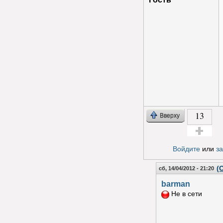
13
Вверху
Голос за!
Войдите
или
з
(
сб, 14/04/2012 - 21:20
barman
Не в сети