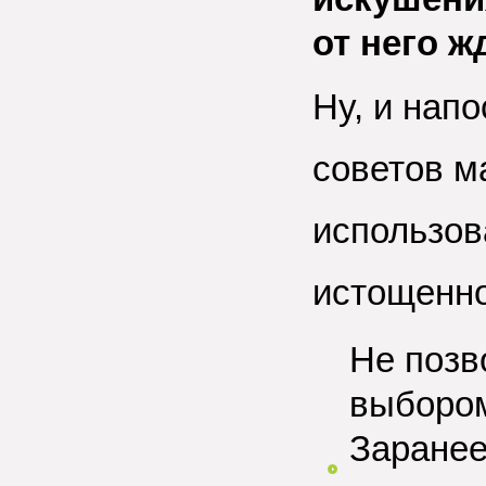
от него ж
Ну, и нап
советов м
использов
истощенно
Не позв
выбором
Заранее