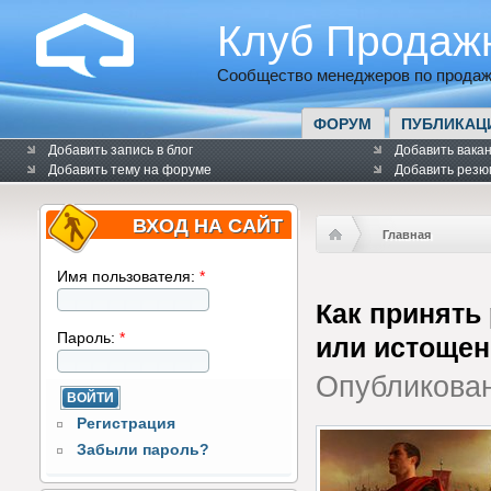
Клуб Продаж
Сообщество менеджеров по продаж
ФОРУМ
ПУБЛИКАЦ
Добавить запись в блог
Добавить вака
Добавить тему на форуме
Добавить резю
ВХОД НА САЙТ
Главная
Имя пользователя:
*
Как принять
Пароль:
*
или истощен
Опубликова
Регистрация
Забыли пароль?