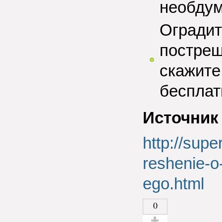
необдум
Оградит
постреш
скажите 
бесплат
Источник
http://supe
reshenie-o
ego.html
0