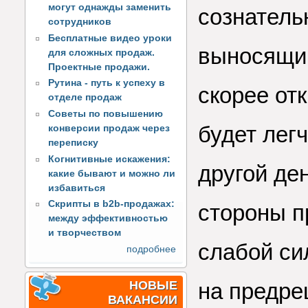
могут однажды заменить
сознатель
сотрудников
Бесплатные видео уроки
выносящий
для сложных продаж.
Проектные продажи.
Рутина - путь к успеху в
скорее от
отделе продаж
Советы по повышению
будет лег
конверсии продаж через
переписку
Когнитивные искажения:
другой де
какие бывают и можно ли
избавиться
Скрипты в b2b-продажах:
стороны п
между эффективностью
и творчеством
слабой си
подробнее
НОВЫЕ
на предре
ВАКАНСИИ