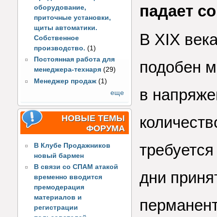
падает с
оборудование,
приточные установки,
щиты автоматики.
В XIX век
Собственное
производство.
(1)
Постоянная работа для
подобен м
менеджера-технаря
(29)
Менеджер продаж
(1)
в напряже
еще
НОВЫЕ ТЕМЫ
количеств
ФОРУМА
требуется
В Клубе Продажников
новый бармен
В связи со СПАМ атакой
дни принят
временно вводится
премодерация
материалов и
перманент
регистрации