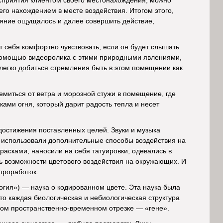
осприятия клиентом своего местонахождения, можно
его нахождением в месте воздействия. Итогом этого,
тояние ощущалось и далее совершить действие,
т себя комфортно чувствовать, если он будет слышать
помощью видеоролика с этими природными явлениями,
 легко добиться стремления быть в этом помещении как
емиться от ветра и морозной стужи в помещение, где
ами огня, который дарит радость тепла и несет
достижения поставленных целей. Звуки и музыка
т использовали дополнительные способы воздействия на
асками, наносили на себя татуировки, одевались в
ь возможности цветового воздействия на окружающих. И
проработок.
логия») — наука о кодированном цвете. Эта наука была
то каждая биологическая и небиологическая структура
ном пространственно-временном отрезке — «гене».