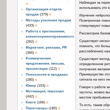
Наблюдая за перем
использовать это 
Организация отдела
продаж
(379)
Изучение нейролог
Методы усиления продаж
Позитронная томог
(433)
стимулируют повы
Работа с претензиями,
Рассмотрим базовы
клиентоориентированность
Существует нескол
(282)
помнить, что боль
Маркетинг, реклама, PR
расслабление) нах
(366)
Коммерческие
Существует метод в
предложения, письма,
определенном ритм
презентации
(112)
получения желаемо
Преимущество этог
Психология в продажах
сигнала на него не
(280)
Юмор
(103)
Говоря о работе м
Мотивация, персонал
частоты, можно вы
(442)
местом пребывания
Книги
(166)
То есть, таким об
Переговоры
(180)