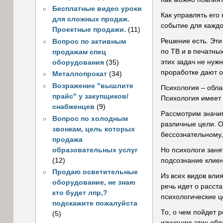
Бесплатные видео уроки
Как управлять его
для сложных продаж.
событие для каждо
Проектные продажи.
(11)
Решение есть. Эт
Вопрос по активным
по ТВ и в печатны
продажам спец
этих задач не нуж
оборудования
(35)
проработке дают 
Металлопрокат
(34)
Возражение "вышлите
Психология – обла
прайс" у закупщиков/
Психология имеет 
снабженцев
(9)
Рассмотрим значи
Вопрос по холодным
различные цели. О
звонкам, цель которых
бессознательному,
продажа
образовательных услуг
Но психологи заня
(12)
подсознание клиен
Продаю осветительные
Из всех видов вли
оборудование, не знаю
речь идет о расст
кто будет лпр,?
психологические ц
подскажите пожалуйста
То, о чем пойдет 
(5)
изучению этих обл