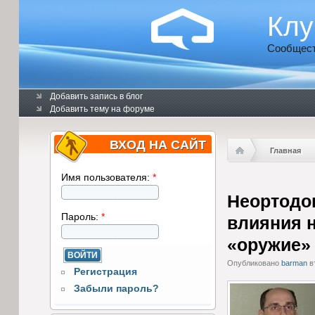
Клу
Сообщест
Добавить запись в блог
Добавить тему на форуме
ВХОД НА САЙТ
Главная
Имя пользователя:
*
Неортодо
Пароль:
*
влияния н
«оружие»
Опубликовано
barman
вт
Регистрация
Забыли пароль?