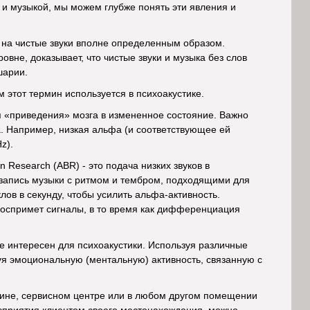
и музыкой, мы можем глубже понять эти явления и
т на чистые звуки вполне определенным образом.
не, доказывает, что чистые звуки и музыка без слов
шарии.
 этот термин используется в психоакустике.
 «приведения» мозга в измененное состояние. Важно
а. Например, низкая альфа (и соответствующее ей
z).
 Research (ABR) - это подача низких звуков в
я запись музыки с ритмом и тембром, подходящими для
ов в секунду, чтобы усилить альфа-активность.
 воспримет сигналы, в то время как дифференциация
не интересен для психоакустики. Используя различные
руя эмоциональную (ментальную) активность, связанную с
азине, сервисном центре или в любом другом помещении