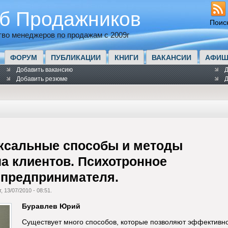
б Продажников
Поис
во менеджеров по продажам с 2009г
ФОРУМ
ПУБЛИКАЦИИ
КНИГИ
ВАКАНСИИ
АФИШ
Добавить вакансию
Д
Добавить резюме
Д
ксальные способы и методы
а клиентов. Психотронное
 предпринимателя.
, 13/07/2010 - 08:51.
Буравлев Юрий
Существует много способов, которые позволяют эффективно 