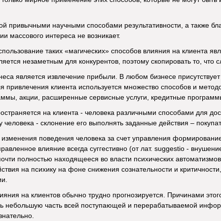
ой привычными научными способами результативности, а также б
ии массового интереса не возникает.
спользование таких «магических» способов влияния на клиента яв
яется незаметным для конкурентов, поэтому скопировать то, что с
еса является извлечение прибыли. В любом бизнесе присутствует к
ля привлечения клиента используется множество способов и методо
ммы, акции, расширенные сервисные услуги, кредитные программы
остраняется на клиента - человека различными способами для дос
 человека - склонение его выполнять заданные действия – покупать, 
 изменения поведения человека за счет управления формирование
авленное влияние всегда суггестивно (от лат. suggestio - внушение
очти полностью находящееся во власти психических автоматизмов и 
йствия на психику на фоне снижения сознательности и критичности,
и.
яния на клиентов обычно трудно прогнозируется. Причинами этого 
ь небольшую часть всей поступающей и перерабатываемой инфо
знательно.