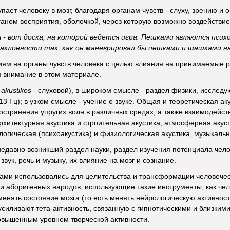
ает человеку в мозг, благодаря органам чувств - слуху, зрению и о
ганом восприятия, оболочкой, через которую возможно воздействи
 - вот доска, на которой ведется игра. Пешками являются псих
аклонности так, как он маневрировал бы пешками и шашками на
иям на органы чувств человека с целью влияния на принимаемые 
 внимание в этом материале.
.
akustikos
- слуховой), в широком смысле - раздел физики, исследу
013 Гц); в узком смысле - учение о звуке. Общая и теоретическая 
остранения упругих волн в различных средах, а также взаимодейств
рхитектурная акустика и строительная акустика, атмосферная акуст
логическая (психоакустика) и физиологическая акустика, музыкальн
недавно возникший раздел науки, раздел изучения потенциала чел
звук, речь и музыку, их влияние на мозг и сознание.
ками использовались для целительства и трансформации человечес
 аборигенных народов, использующие такие инструменты, как чел
енять состояние мозга (то есть менять нейрологическую активност
силивают тета-активность, связанную с гипнотическими и близкими
овышенным уровнем творческой активности.