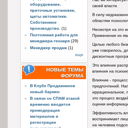
оборудование,
своей власти.
приточные установки,
В силу недоказанн
щиты автоматики.
областям психолог
Собственное
производство.
(1)
Несмотря на это и
Постоянная работа для
Применение их явл
менеджера-технаря
(29)
Целью любого бизн
Менеджер продаж
(1)
уже говорилось, д
еще
дисконтные програ
Это влияние распр
НОВЫЕ ТЕМЫ
влияния на психику
ФОРУМА
Влияние - процесс
В Клубе Продажников
предпочтений. Напр
новый бармен
иррациональное, п
это процесс возде
В связи со СПАМ атакой
оценки информаци
временно вводится
премодерация
Эффективность вли
материалов и
воспринимает лиш
регистрации
на человека подсо