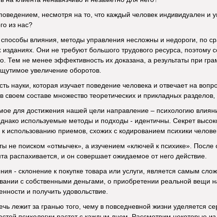
 поведением, несмотря на то, что каждый человек индивидуален и 
го из нас?
и способы влияния, методы управления несложны и недороги, по
х изданиях. Они не требуют большого трудового ресурса, поэтому
но. Тем не менее эффективность их доказана, а результаты при гр
ощутимое увеличение оборотов.
сть науки, которая изучает поведение человека и отвечает на вопр
в своем составе множество теоретических и прикладных разделов,
мое для достижения нашей цели направление – психологию влиян
днако используемые методы и подходы - идентичны. Секрет высок
 к использованию приемов, схожих с кодированием психики челове
ты не поиском «отмычек», а изучением «ключей к психике». После
та распахивается, и он совершает ожидаемое от него действие.
яния - склонение к покупке товара или услуги, является самым сло
авании с собственными деньгами, о приобретении реальной вещи 
енности и получить удовольствие.
речь лежит за гранью того, чему в повседневной жизни уделяется с
астей психологии растет с каждым днем. Рассмотрим некоторые из 