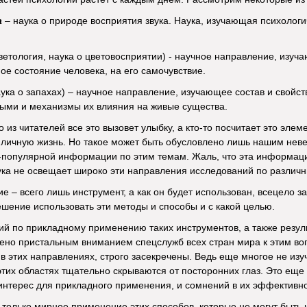
а
– наука о природе восприятия звука. Наука, изучающая психолог
ветология, наука о цветовосприятии) - научное направление, изуч
е состояние человека, на его самочувствие.
аука о запахах) – научное направление, изучающее состав и свойс
ными и механизмы их влияния на живые существа.
то из читателей все это вызовет улыбку, а кто-то посчитает это эл
 личную жизнь. Но такое может быть обусловлено лишь нашим не
-популярной информации по этим темам. Жаль, что эта информаци
ука не освещает широко эти направления исследований по различ
е – всего лишь инструмент, а как он будет использован, всецело за
решение использовать эти методы и способы и с какой целью.
ий по прикладному применению таких инструментов, а также резул
ено пристальным вниманием спецслужб всех стран мира к этим во
 этих направлениях, строго засекречены. Ведь еще многое не изу
этих областях тщательно скрываются от посторонних глаз. Это еще 
нтерес для прикладного применения, и сомнений в их эффективно
 только мирное применение этих способов, которые не могут быть