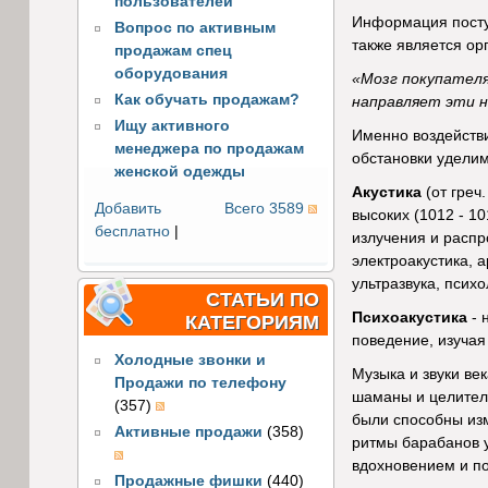
пользователей
Информация поступ
Вопрос по активным
также является ор
продажам спец
оборудования
«Мозг покупателя
Как обучать продажам?
направляет эти н
Ищу активного
Именно воздейств
менеджера по продажам
обстановки уделим
женской одежды
Акустика
(от греч
Добавить
Всего 3589
высоких (1012 - 1
бесплатно
|
излучения и распр
электроакустика, а
ультразвука, психо
СТАТЬИ ПО
Психоакустика
- 
КАТЕГОРИЯМ
поведение, изучая 
Холодные звонки и
Музыка и звуки ве
Продажи по телефону
шаманы и целители
(357)
были способны изм
Активные продажи
(358)
ритмы барабанов у
вдохновением и п
Продажные фишки
(440)