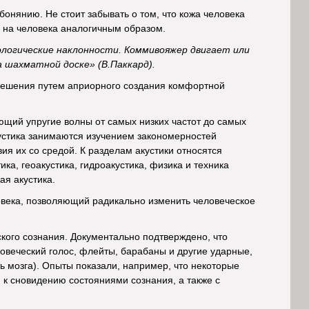
бонянию. Не стоит забывать о том, что кожа человека
е на человека аналогичным образом.
ологические наклонности. Коммивояжер двигает или
 шахматной доске» (В.Паккард).
решения путем априорного создания комфортной
ющий упругие волны от самых низких частот до самых
акустика занимаются изучением закономерностей
ия их со средой. К разделам акустики относятся
ика, геоакустика, гидроакустика, физика и техника
ая акустика.
овека, позволяющий радикально изменить человеческое
кого сознания. Документально подтверждено, что
овеческий голос, флейты, барабаны и другие ударные,
ь мозга). Опыты показали, например, что некоторые
 к сновидению состояниями сознания, а также с