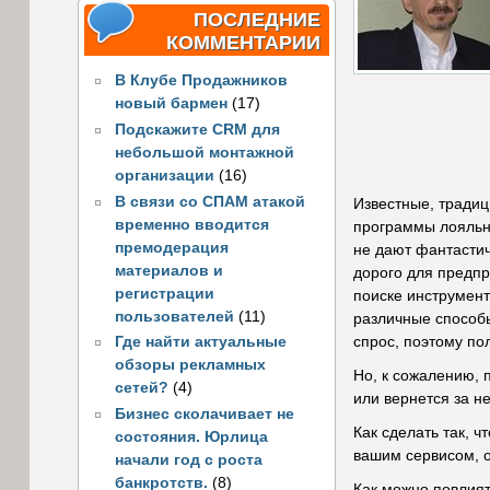
ПОСЛЕДНИЕ
КОММЕНТАРИИ
В Клубе Продажников
новый бармен
(17)
Подскажите CRM для
небольшой монтажной
организации
(16)
В связи со СПАМ атакой
Известные, традиц
временно вводится
программы лояльно
премодерация
не дают фантастич
материалов и
дорого для предпр
регистрации
поиске инструмент
пользователей
(11)
различные способ
спрос, поэтому по
Где найти актуальные
обзоры рекламных
Но, к сожалению, 
сетей?
(4)
или вернется за н
Бизнес сколачивает не
Как сделать так, 
состояния. Юрлица
вашим сервисом, 
начали год с роста
банкротств.
(8)
Как можно повлият