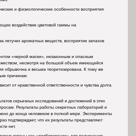
ические и физиологические особенности восприятия
ающее воздействие цветовой гаммы на
тва летучих ароматных веществ, восприятие запахов
ементом «черной магии», незаконным и опасным
вежеством, несмотря на большой объем имеющейся
я обрывочна и весьма теоретизирована. К тому же
ным причинам.
висит от нравственной ответственности и чувства долга
ьтатов серьезных исследований и достижений в этих
просам. Результаты работы секретных лабораторий и
чено до конца человеком в полной мере. Эксперименты
раз подтверждает, что их результаты представляют
сти нет.
 использованы как «зомбирование» для подчинения