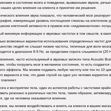
енами в состоянии мозга и поведении, вызванными звуком, речью 
в наших целях влияния на клиента и принятие им решения.
ического влияния звука показало, что человеческий мозг реагируе
рафия, измеряющая уровень поглощения глюкозы на клеточном уров
шение клеточной активности в правом или «недоминантном» полу
й минимум информации о звуковых частотах в том смысле, в каком
ько возможных вариантов использования определенных частот для
шинство людей не слышат низкие частоты, типичные для волн мозг
одится в диапазоне 8-9 Hz, за пределами порога слышимости (20 H
лияния, часто используемый в звуковых записях типа Acoustic Brain
е, чтобы погрузить мозг в желаемое состояние, то есть создаетс
го эффекта. Мы можем подавать любую частоту или тон по 10 цикл
о варианта в том, что даже глухой на одно ухо человек корректно
 повлияет.
озга и восприятии тела, один из аспектов работы с частотами край
звать резонанс в различных частях тела, таким образом, активизи
, где на человека оказывается влияние.
разом, мы можем воздействовать и влиять на клиента в вашем маг