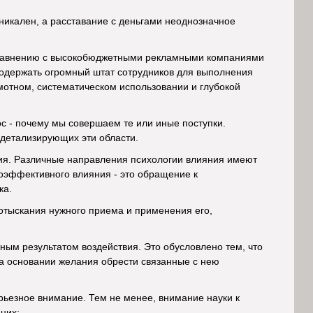
уникален, а расставание с деньгами неоднозначное
 сравнению с высокобюджетными рекламными компаниями
 содержать огромный штат сотрудников для выполнения
амотном, систематическом использовании и глубокой
ос - почему мы совершаем те или иные поступки.
 детализирующих эти области.
ия. Различные направления психологии влияния имеют
оэффективного влияния - это обращение к
ка.
 отыскания нужного приема и применения его,
жным результатом воздействия. Это обусловлено тем, что
на основании желания обрести связанные с нею
ерьезное внимание. Тем не менее, внимание науки к
них: