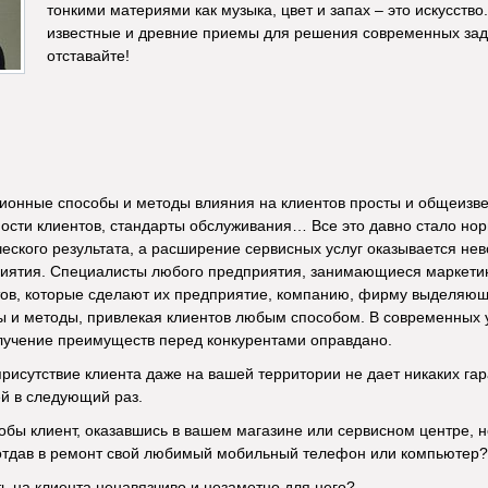
тонкими материями как музыка, цвет и запах – это искусств
известные и древние приемы для решения современных зада
отставайте!
ионные способы и методы влияния на клиентов просты и общеизв
сти клиентов, стандарты обслуживания… Все это давно стало нор
еского результата, а расширение сервисных услуг оказывается н
иятия. Специалисты любого предприятия, занимающиеся маркетин
ов, которые сделают их предприятие, компанию, фирму выделяюще
ы и методы, привлекая клиентов любым способом. В современных 
лучение преимуществ перед конкурентами оправдано.
присутствие клиента даже на вашей территории не дает никаких гар
ей в следующий раз.
чтобы клиент, оказавшись в вашем магазине или сервисном центре,
отдав в ремонт свой любимый мобильный телефон или компьютер?
ь на клиента ненавязчиво и незаметно для него?