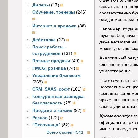
с целью получения
Дилеры
(17)
связать на его по
Обучение, тренеры
(246)
соответственно бу
ожидаемое нами от 
Интернет и продажи
(88)
Например, когда н
шум прибоя, шум 
Дебиторка
(22)
даже несмотря на 
Поиск работы,
можно дольше, скр
сотрудников
(131)
Аналогичный резул
Прямые продажи
(49)
слышно потрескива
FMCG, розница
(74)
умиротворение.
Управление бизнесом
Психоакустика не 
(268)
неотделимы от цве
CRM, SAAS, софт
(161)
сознание соплемен
Конкурентная разведка,
яркие, пышные нар
безопасность
(28)
самое удивительно
Продажи и кризис
(92)
Хромология
(от г
Разное
(172)
официально призна
"Песочница"
(32)
имеет наследствен
Всего статей 4541