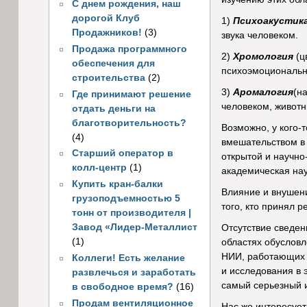
С днем рождения, наш
дорогой Клуб
1)
Психоакустик
Продажников!
(3)
звука человеком.
Продажа программного
2)
Хромология
(ц
обеспечения для
психоэмоционально
строительства
(2)
3)
Аромалогия
(н
Где принимают решение
человеком, живот
отдать деньги на
благотворительность?
Возможно, у кого-
(4)
вмешательством в
Старший оператор в
открытой и научно
колл-центр
(1)
академическая на
Купить кран-балки
Влияние и внушени
грузоподъемностью 5
того, кто принял 
тонн от производителя |
Завод «Лидер-Металлист
Отсутствие сведен
(1)
областях обусловл
НИИ, работающих в
Коллеги! Есть желание
и исследования в 
развлечься и заработать
самый серьезный и
в свободное время?
(16)
Продам вентиляционное
Нас же интересует