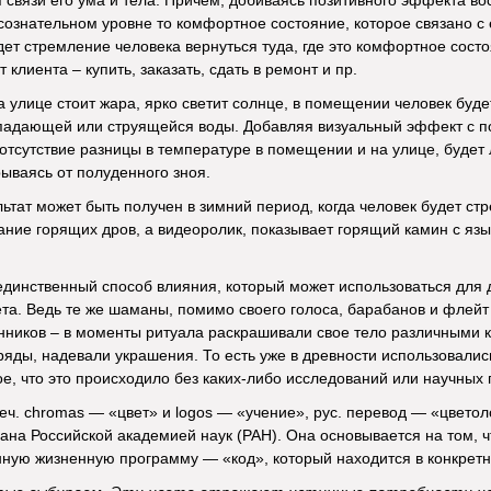
 связи его ума и тела. Причем, добиваясь позитивного эффекта в
дсознательном уровне то комфортное состояние, которое связано с 
дет стремление человека вернуться туда, где это комфортное сос
клиента – купить, заказать, сдать в ремонт и пр.
а улице стоит жара, ярко светит солнце, в помещении человек буде
падающей или струящейся воды. Добавляя визуальный эффект с 
отсутствие разницы в температуре в помещении и на улице, будет
ываясь от полуденного зноя.
ьтат может быть получен в зимний период, когда человек будет стр
ние горящих дров, а видеоролик, показывает горящий камин с язык
единственный способ влияния, который может использоваться для 
та. Ведь те же шаманы, помимо своего голоса, барабанов и флей
ников – в моменты ритуала раскрашивали свое тело различными кр
яды, надевали украшения. То есть уже в древности использовалис
е, что это происходило без каких-либо исследований или научных 
реч. chromas — «цвет» и logos — «учение», рус. перевод — «цвето
на Российской академией наук (РАН). Она основывается на том, ч
ную жизненную программу — «код», который находится в конкрет