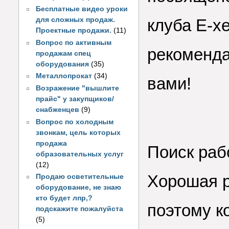
Бесплатные видео уроки
для сложных продаж.
клуба E-x
Проектные продажи.
(11)
Вопрос по активным
рекоменда
продажам спец
оборудования
(35)
Металлопрокат
(34)
вами!
Возражение "вышлите
прайс" у закупщиков/
снабженцев
(9)
Вопрос по холодным
звонкам, цель которых
продажа
Поиск раб
образовательных услуг
(12)
Хорошая р
Продаю осветительные
оборудование, не знаю
кто будет лпр,?
поэтому к
подскажите пожалуйста
(5)