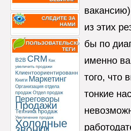
вакансию)
СЛЕДИТЕ ЗА
НАМИ
из этих р
бы по диа
ПОЛЬЗОВАТЕЛЬСКИЕ
ТЕГИ
CRM
именно ва
B2B
Как
увеличить продажи
Клиентоориентированность
того, что
Маркетинг
Книги
Организация отдела
тонкие на
продаж
Отдел продаж
Переговоры
Продажи
невозможн
Техника продаж
Увеличение продаж
Холодные
работодат
звонки