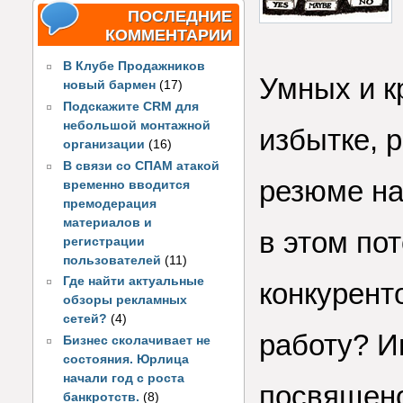
ПОСЛЕДНИЕ
КОММЕНТАРИИ
В Клубе Продажников
Умных и к
новый бармен
(17)
Подскажите CRM для
небольшой монтажной
избытке, 
организации
(16)
В связи со СПАМ атакой
резюме на
временно вводится
премодерация
материалов и
в этом пот
регистрации
пользователей
(11)
Где найти актуальные
конкурент
обзоры рекламных
сетей?
(4)
работу? И
Бизнес сколачивает не
состояния. Юрлица
начали год с роста
посвящено
банкротств.
(8)