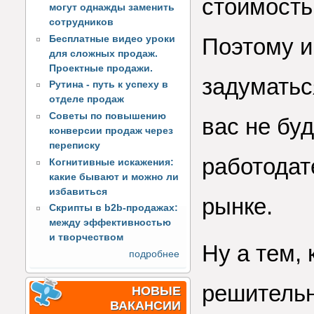
стоимость
могут однажды заменить
сотрудников
Бесплатные видео уроки
Поэтому и
для сложных продаж.
Проектные продажи.
задуматьс
Рутина - путь к успеху в
отделе продаж
Советы по повышению
вас не бу
конверсии продаж через
переписку
работодат
Когнитивные искажения:
какие бывают и можно ли
избавиться
рынке.
Скрипты в b2b-продажах:
между эффективностью
и творчеством
Ну а тем, 
подробнее
решительн
НОВЫЕ
ВАКАНСИИ