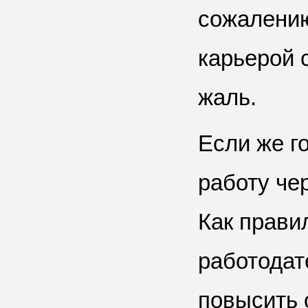
сожалению
карьерой 
жаль.
Если же г
работу че
Как прави
работодат
повысить 