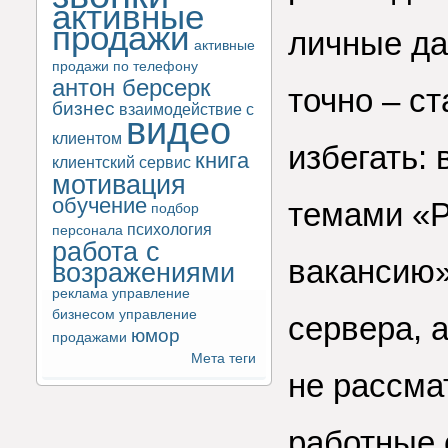
активные
продажи
личные да
активные
продажи по телефону
антон берсерк
точно – с
бизнес
взаимодействие с
видео
клиентом
избегать:
книга
клиентский сервис
мотивация
обучение
темами «Р
подбор
психология
персонала
работа с
вакансию»
возражениями
реклама
управление
бизнесом
управление
сервера, а
юмор
продажами
Мета теги
не рассма
работные 