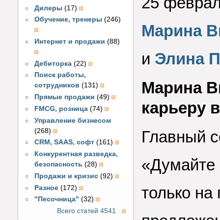
25 феврал
Дилеры
(17)
Обучение, тренеры
(246)
Марина В
Интернет и продажи
(88)
и
Элина 
Дебиторка
(22)
Поиск работы,
Марина В
сотрудников
(131)
Прямые продажи
(49)
карьеру в
FMCG, розница
(74)
Управление бизнесом
(268)
Главный с
CRM, SAAS, софт
(161)
Конкурентная разведка,
«Думайте 
безопасность
(28)
Продажи и кризис
(92)
только на
Разное
(172)
"Песочница"
(32)
Всего статей 4541