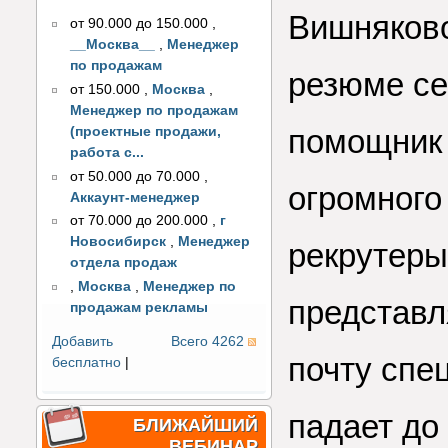
Вишняково
от 90.000 до 150.000
,
__Москва__
,
Менеджер
по продажам
резюме се
от 150.000
,
Москва
,
Менеджер по продажам
помощник 
(проектные продажи,
работа с...
от 50.000 до 70.000
,
огромного
Аккаунт-менеджер
от 70.000 до 200.000
,
г
Новосибирск
,
Менеджер
рекрутеры
отдела продаж
,
Москва
,
Менеджер по
представл
продажам рекламы
Добавить
Всего 4262
почту спе
бесплатно
|
падает до
БЛИЖАЙШИЙ
ВЕБИНАР