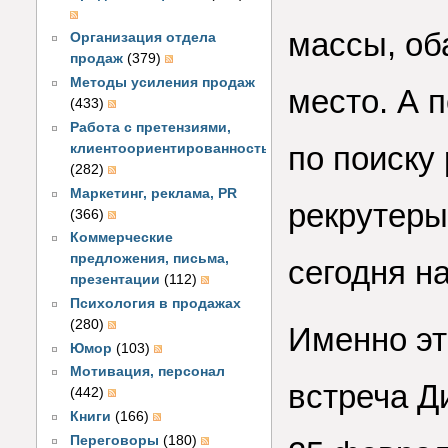
массы, об
Организация отдела
продаж
(379)
Методы усиления продаж
место. А 
(433)
Работа с претензиями,
по поиску
клиентоориентированность
(282)
Маркетинг, реклама, PR
рекрутеры 
(366)
Коммерческие
предложения, письма,
сегодня н
презентации
(112)
Психология в продажах
(280)
Именно эт
Юмор
(103)
Мотивация, персонал
встреча Д
(442)
Книги
(166)
Переговоры
(180)