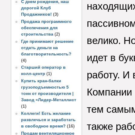
С днем рождения, наш
находящих
дорогой Клуб
Продажников!
(3)
пассивном
Продажа программного
обеспечения для
строительства
(2)
велико. Н
Где принимают решение
отдать деньги на
благотворительность?
идет в бу
(4)
Старший оператор в
работу. И 
колл-центр
(1)
Купить кран-балки
грузоподъемностью 5
Компании 
тонн от производителя |
Завод «Лидер-Металлист
тем самым
(1)
Коллеги! Есть желание
развлечься и заработать
также раб
в свободное время?
(16)
Продам вентиляционное