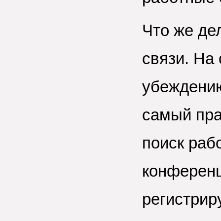
Что же де
связи. На
убеждени
самый пра
поиск раб
конференц
регистрир