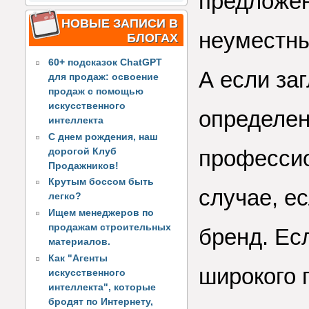
предложен
НОВЫЕ ЗАПИСИ В
неуместны
БЛОГАХ
60+ подсказок ChatGPT
А если за
для продаж: освоение
продаж с помощью
искусственного
определен
интеллекта
С днем рождения, наш
профессио
дорогой Клуб
Продажников!
Крутым боссом быть
случае, е
легко?
Ищем менеджеров по
продажам строительных
бренд. Ес
материалов.
Как "Агенты
широкого п
искусственного
интеллекта", которые
бродят по Интернету,