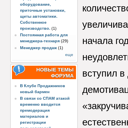
оборудование,
количеств
приточные установки,
щиты автоматики.
увеличива
Собственное
производство.
(1)
Постоянная работа для
начала го
менеджера-технаря
(29)
Менеджер продаж
(1)
неудовлет
еще
НОВЫЕ ТЕМЫ
вступил в
ФОРУМА
В Клубе Продажников
демотивац
новый бармен
В связи со СПАМ атакой
«закручива
временно вводится
премодерация
материалов и
естествен
регистрации