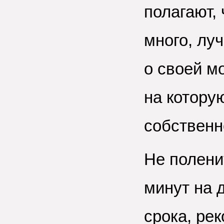
полагают,
много, лу
о своей м
на котору
собственн
Не полени
минут на 
срока, ре