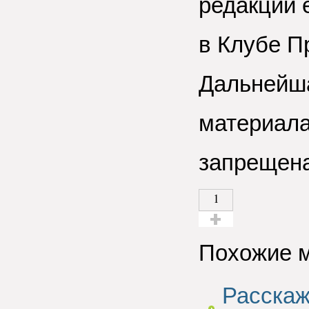
редакции e
в Клубе П
Дальнейша
материала
запрещена
1
Голос за!
Похожие 
Расскаж