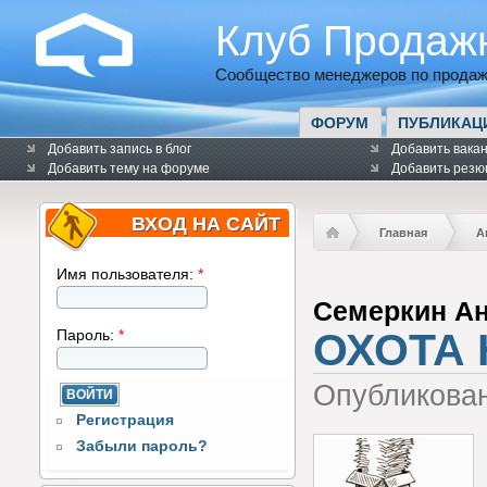
Клуб Продаж
Сообщество менеджеров по продаж
ФОРУМ
ПУБЛИКАЦ
Добавить запись в блог
Добавить вака
Добавить тему на форуме
Добавить резю
ВХОД НА САЙТ
Главная
А
Имя пользователя:
*
Семеркин А
ОХОТА 
Пароль:
*
Опубликова
Регистрация
Забыли пароль?