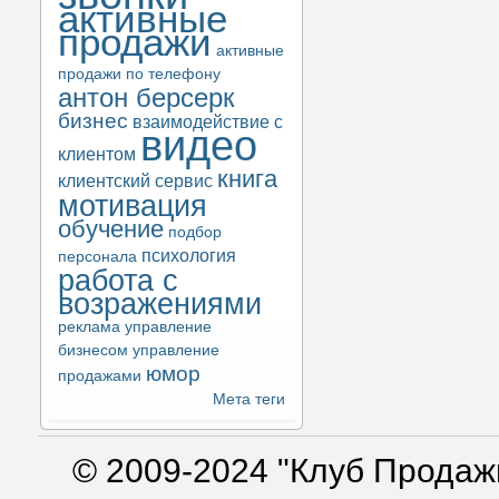
активные
продажи
активные
продажи по телефону
антон берсерк
бизнес
взаимодействие с
видео
клиентом
книга
клиентский сервис
мотивация
обучение
подбор
психология
персонала
работа с
возражениями
реклама
управление
бизнесом
управление
юмор
продажами
Мета теги
© 2009-2024 "Клуб Продаж