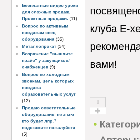
Бесплатные видео уроки
посвящено
для сложных продаж.
Проектные продажи.
(11)
клуба E-x
Вопрос по активным
продажам спец
оборудования
(35)
рекоменда
Металлопрокат
(34)
Возражение "вышлите
прайс" у закупщиков/
вами!
снабженцев
(9)
Вопрос по холодным
звонкам, цель которых
продажа
образовательных услуг
1
(12)
Продаю осветительные
оборудование, не знаю
Голос за!
кто будет лпр,?
Категор
подскажите пожалуйста
(5)
Авторы: