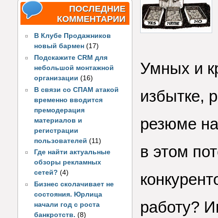
ПОСЛЕДНИЕ
КОММЕНТАРИИ
В Клубе Продажников
новый бармен
(17)
Подскажите CRM для
Умных и к
небольшой монтажной
организации
(16)
В связи со СПАМ атакой
избытке, 
временно вводится
премодерация
резюме на
материалов и
регистрации
пользователей
(11)
в этом пот
Где найти актуальные
обзоры рекламных
сетей?
(4)
конкурент
Бизнес сколачивает не
состояния. Юрлица
работу? И
начали год с роста
банкротств.
(8)