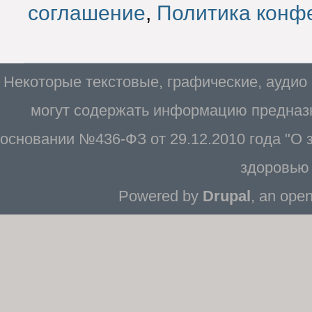
соглашение
,
Политика конф
Некоторые текстовые, графические, аудио
могут содержать информацию предназн
основании №436-ФЗ от 29.12.2010 года "О
здоровью 
Powered by
Drupal
, an ope