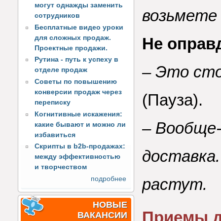
могут однажды заменить
возьмете 
сотрудников
Бесплатные видео уроки
для сложных продаж.
Не оправ
Проектные продажи.
Рутина - путь к успеху в
– Это ст
отделе продаж
Советы по повышению
конверсии продаж через
(Пауза).
переписку
Когнитивные искажения:
– Вообще-
какие бывают и можно ли
избавиться
Скрипты в b2b-продажах:
доставка.
между эффективностью
и творчеством
растут.
подробнее
НОВЫЕ
Приемы д
ВАКАНСИИ