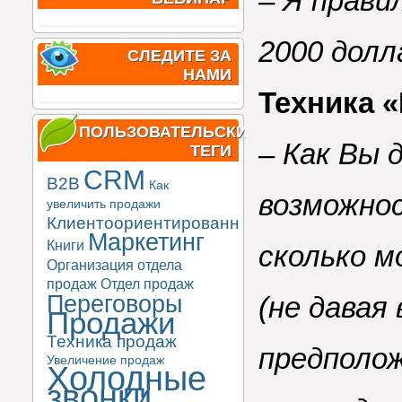
– Я прави
2000 долл
СЛЕДИТЕ ЗА
НАМИ
Техника 
ПОЛЬЗОВАТЕЛЬСКИЕ
–
Как Вы д
ТЕГИ
CRM
B2B
Как
возможно
увеличить продажи
Клиентоориентированность
Маркетинг
Книги
сколько м
Организация отдела
продаж
Отдел продаж
Переговоры
(не давая
Продажи
Техника продаж
предполо
Увеличение продаж
Холодные
звонки