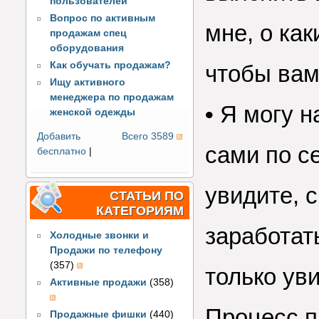
пользователей
Вопрос по активным
мне, о как
продажам спец
оборудования
Как обучать продажам?
чтобы вам
Ищу активного
менеджера по продажам
•
Я могу н
женской одежды
Добавить
Всего 3589
сами по се
бесплатно
|
увидите, 
СТАТЬИ ПО
КАТЕГОРИЯМ
заработать
Холодные звонки и
Продажи по телефону
(357)
только уви
Активные продажи
(358)
Процесс п
Продажные фишки
(440)