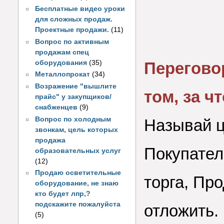
Бесплатные видео уроки
для сложных продаж.
Проектные продажи.
(11)
Вопрос по активным
продажам спец
оборудования
(35)
Перегово
Металлопрокат
(34)
Возражение "вышлите
том, за ч
прайс" у закупщиков/
снабженцев
(9)
Вопрос по холодным
Называй ц
звонкам, цель которых
продажа
Покупател
образовательных услуг
(12)
Продаю осветительные
торга, Пр
оборудование, не знаю
кто будет лпр,?
подскажите пожалуйста
отложить.
(5)