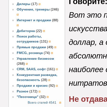
Говорите
Дилеры
(17)
Обучение, тренеры
(246)
Вот это п
Интернет и продажи
(88)
искусства
Дебиторка
(22)
Поиск работы,
доллар, а
сотрудников
(131)
Прямые продажи
(49)
FMCG, розница
(74)
абсолютн
Управление бизнесом
(268)
наиболее
CRM, SAAS, софт
(161)
Конкурентная разведка,
безопасность
(28)
нитратов 
Продажи и кризис
(92)
Разное
(172)
Не отдава
"Песочница"
(32)
Всего статей 4541