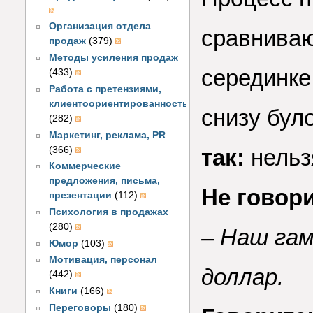
Организация отдела
сравниваю
продаж
(379)
Методы усиления продаж
серединке
(433)
Работа с претензиями,
клиентоориентированность
снизу бул
(282)
Маркетинг, реклама, PR
(366)
так:
нельзя
Коммерческие
предложения, письма,
Не говори
презентации
(112)
Психология в продажах
(280)
– Наш гам
Юмор
(103)
Мотивация, персонал
доллар.
(442)
Книги
(166)
Переговоры
(180)