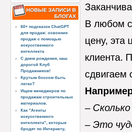
Заканчива
НОВЫЕ ЗАПИСИ В
БЛОГАХ
В любом с
60+ подсказок ChatGPT
для продаж: освоение
цену, эта
продаж с помощью
искусственного
интеллекта
клиента.
С днем рождения, наш
дорогой Клуб
Продажников!
сдвигаем с
Крутым боссом быть
легко?
Например
Ищем менеджеров по
продажам строительных
материалов.
– Скольк
Как "Агенты
искусственного
– Это чуд
интеллекта", которые
бродят по Интернету,