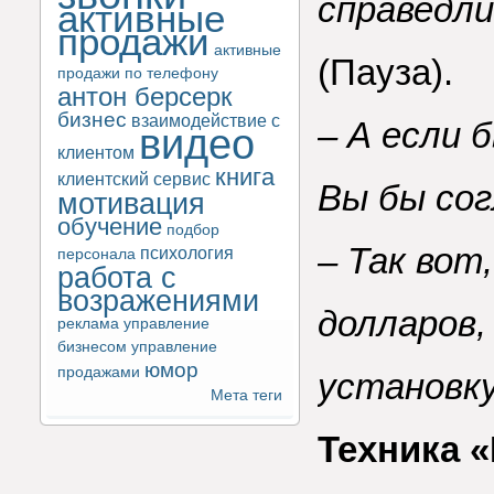
справедли
активные
продажи
активные
(Пауза).
продажи по телефону
антон берсерк
бизнес
взаимодействие с
– А если 
видео
клиентом
книга
клиентский сервис
Вы бы сог
мотивация
обучение
подбор
– Так вот
психология
персонала
работа с
возражениями
долларов,
реклама
управление
бизнесом
управление
юмор
продажами
установку
Мета теги
Техника 