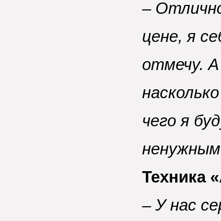
– Отлично
цене, я с
отмечу. А
насколько
чего я бу
ненужным
Техника 
– У нас с