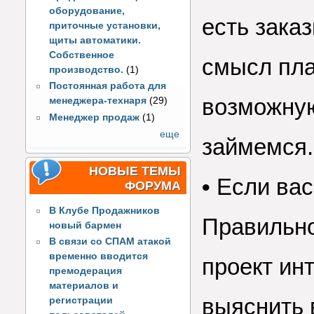
оборудование,
есть зака
приточные установки,
щиты автоматики.
Собственное
смысл пла
производство.
(1)
Постоянная работа для
возможную
менеджера-технаря
(29)
Менеджер продаж
(1)
еще
займемся.
НОВЫЕ ТЕМЫ
•
Если вас
ФОРУМА
В Клубе Продажников
Правильно
новый бармен
В связи со СПАМ атакой
временно вводится
проект инт
премодерация
материалов и
выяснить 
регистрации