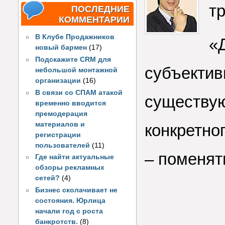
т
ПОСЛЕДНИЕ
КОММЕНТАРИИ
В Клубе Продажников
«
новый бармен
(17)
Подскажите CRM для
субъектив
небольшой монтажной
организации
(16)
В связи со СПАМ атакой
существую
временно вводится
премодерация
материалов и
конкретно
регистрации
пользователей
(11)
– поменят
Где найти актуальные
обзоры рекламных
сетей?
(4)
Бизнес сколачивает не
состояния. Юрлица
начали год с роста
банкротств.
(8)