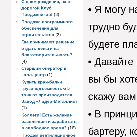
С днем рождения, наш
•
Я могу н
дорогой Клуб
Продажников!
(3)
Продажа программного
трудно бу
обеспечения для
строительства
(2)
будете пл
Где принимают решение
отдать деньги на
благотворительность?
•
Давайте 
(4)
Старший оператор в
колл-центр
(1)
вы бы хоте
Купить кран-балки
грузоподъемностью 5
скажу вам,
тонн от производителя |
Завод «Лидер-Металлист
(1)
•
В принцип
Коллеги! Есть желание
развлечься и заработать
в свободное время?
(16)
бартеру, к
Продам вентиляционное