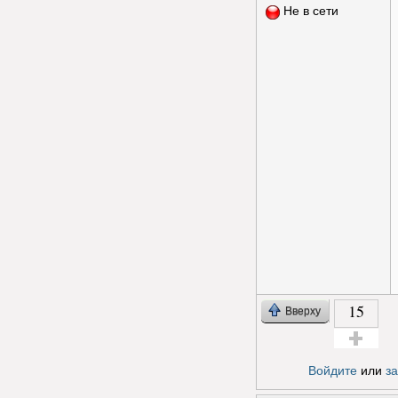
Не в сети
15
Вверху
Голос за!
Войдите
или
з