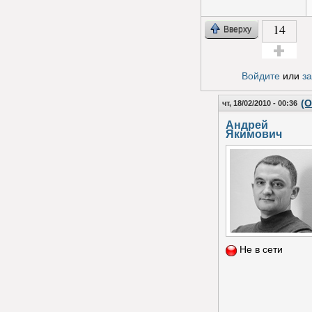
14
Вверху
Голос за!
Войдите
или
з
(О
чт, 18/02/2010 - 00:36
Андрей
Якимович
Не в сети