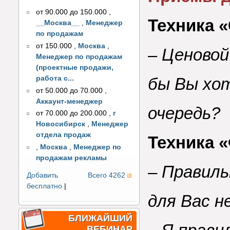
от 90.000 до 150.000
,
Техника 
__Москва__
,
Менеджер
по продажам
от 150.000
,
Москва
,
– Ценовой
Менеджер по продажам
(проектные продажи,
работа с...
бы Вы хо
от 50.000 до 70.000
,
Аккаунт-менеджер
очередь?
от 70.000 до 200.000
,
г
Новосибирск
,
Менеджер
отдела продаж
Техника 
,
Москва
,
Менеджер по
продажам рекламы
– Правиль
Добавить
Всего 4262
бесплатно
|
для Вас н
БЛИЖАЙШИЙ
ВЕБИНАР