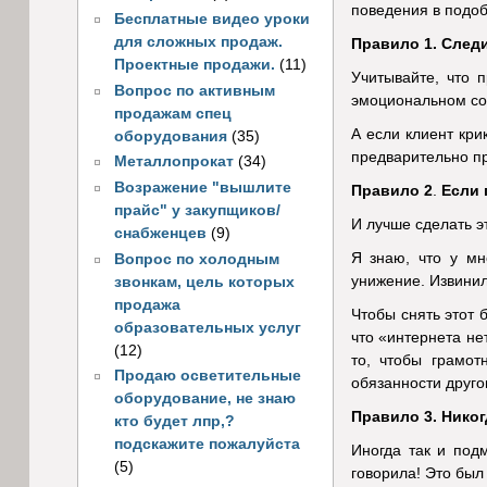
поведения в подоб
Бесплатные видео уроки
для сложных продаж.
Правило 1. Следи
Проектные продажи.
(11)
Учитывайте, что 
Вопрос по активным
эмоциональном сос
продажам спец
А если клиент кри
оборудования
(35)
предварительно пр
Металлопрокат
(34)
Возражение "вышлите
Правило 2
.
Если 
прайс" у закупщиков/
И лучше сделать э
снабженцев
(9)
Я знаю, что у мн
Вопрос по холодным
унижение. Извинилс
звонкам, цель которых
продажа
Чтобы снять этот 
образовательных услуг
что «интернета не
(12)
то, чтобы грамот
Продаю осветительные
обязанности друго
оборудование, не знаю
Правило 3. Никог
кто будет лпр,?
подскажите пожалуйста
Иногда так и под
(5)
говорила! Это был