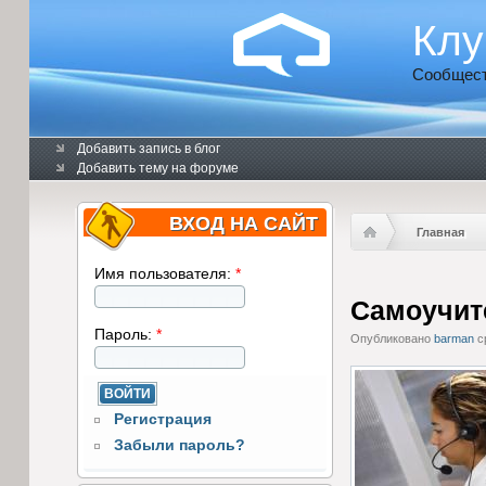
Клу
Сообщест
Добавить запись в блог
Добавить тему на форуме
ВХОД НА САЙТ
Главная
Имя пользователя:
*
Самоучите
Пароль:
*
Опубликовано
barman
ср
Регистрация
Забыли пароль?