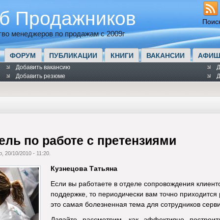
б Продажников
Поис
во менеджеров по продажам с 2009г
ФОРУМ
ПУБЛИКАЦИИ
КНИГИ
ВАКАНСИИ
АФИШ
Добавить вакансию
Д
Добавить резюме
Д
ль по работе с претензиями
, 20/10/2010 - 11:20.
Кузнецова Татьяна
Если вы работаете в отделе сопровождения клиенто
поддержке, то периодически вам точно приходится 
это самая болезненная тема для сотрудников серви
Давайте рассмотрим, как эффективно построи