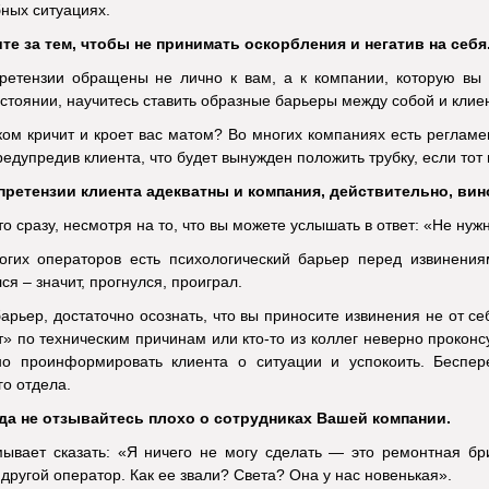
ных ситуациях.
те за тем, чтобы не принимать оскорбления и негатив на себя
претензии обращены не лично к вам, а к компании, которую вы
тоянии, научитесь ставить образные барьеры между собой и клие
ком кричит и кроет вас матом? Во многих компаниях есть регламен
едупредив клиента, что будет вынужден положить трубку, если тот 
претензии клиента адекватны и компания, действительно, вин
то сразу, несмотря на то, что вы можете услышать в ответ: «Не нуж
огих операторов есть психологический барьер перед извинения
я – значит, прогнулся, проиграл.
барьер, достаточно осознать, что вы приносите извинения не от се
т» по техническим причинам или кто-то из коллег неверно проконс
но проинформировать клиента о ситуации и успокоить. Беспер
го отдела.
да не отзывайтесь плохо о сотрудниках Вашей компании.
мывает сказать: «Я ничего не могу сделать — это ремонтная бр
 другой оператор. Как ее звали? Света? Она у нас новенькая».