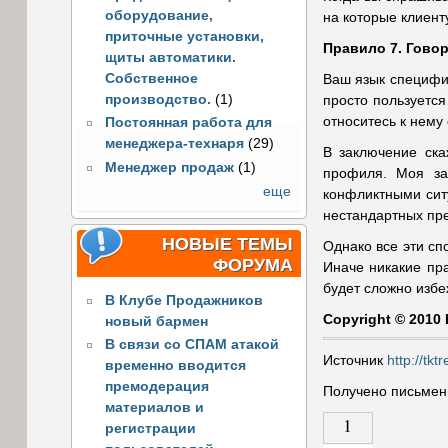
оборудование,
на которые клиенту
приточные установки,
Правило 7. Говор
щиты автоматики.
Собственное
Ваш язык специфич
производство.
(1)
просто пользуется
относитесь к нему
Постоянная работа для
менеджера-технаря
(29)
В заключение ска
Менеджер продаж
(1)
профиля. Моя за
еще
конфликтными ситу
нестандартных пре
НОВЫЕ ТЕМЫ
Однако все эти сп
ФОРУМА
Иначе никакие пр
будет сложно избе
В Клубе Продажников
Copyright © 2010
новый бармен
В связи со СПАМ атакой
Источник
http://tk
временно вводится
премодерация
Получено письменн
материалов и
1
регистрации