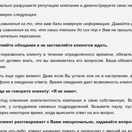
вально разрушаете репутацию компании и демонстрируете свою не
имерно следующее:
извинения за то, что вам дали неверную информацию. Давайте
 извинения за то, что наши техники до сих пор к Вам не пришл
зательно перезвоню.
няйте обещания и не заставляйте клиентов ждать.
перезвонить клиенту в течение определенного времени, обязате
нт должен знать, что вы занимаетесь его вопросом. Ваша обязат
ии.
ть еще один момент. Даже если Вы устали или не в настроении, в
ефоне в ожидании ответа. Время ожидания дает возможность клиенту
да не говорите клиенту: «Я не знаю».
 под сомнение компетентность компании и свою собственную. Вс
еля, у сотрудников смежных подразделений. Возьмите паузу, пус
ерез некоторое время, когда выясните ответ на его вопрос.
клиент разговаривает с Вами эмоционально, задавайте вопро
ете что-либо, клиент начинает думать и переходит с эмоций на ко