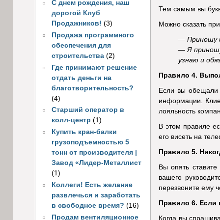
С днем рождения, наш
Тем самым вы бук
дорогой Клуб
Продажников!
(3)
Можно сказать пр
Продажа программного
— Приношу 
обеспечения для
— Я приношу
строительства
(2)
узнаю и обя
Где принимают решение
Правило 4. Выпол
отдать деньги на
благотворительность?
Если вы обещали 
(4)
информации. Клие
Старший оператор в
лояльность компан
колл-центр
(1)
В этом правиле ес
Купить кран-балки
его висеть на тел
грузоподъемностью 5
Правило 5. Никог
тонн от производителя |
Завод «Лидер-Металлист
Вы опять ставите
(1)
вашего руководит
Коллеги! Есть желание
перезвоните ему ч
развлечься и заработать
Правило 6. Если 
в свободное время?
(16)
Продам вентиляционное
Когда вы спрашива