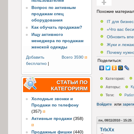
пользователей
Вопрос по активным
Голос за!
Похожие материал
продажам спец
оборудования
IT для бизне
Как обучать продажам?
«Что вас бес
Ищу активного
Обновить впе
менеджера по продажам
Жуки и лежак
женской одежды
Почему нужно
Добавить
Всего 3590
Поделиться:
бесплатно
|
Категория:
СТАТЬИ ПО
Авторы:
К
КАТЕГОРИЯМ
Теги:
Рабо
Холодные звонки и
или
Войдите
зарег
Продажи по телефону
(357)
Активные продажи
(358)
пн, 08/11/2010 - 15:25
TrIxXx
Продажные фишки
(440)