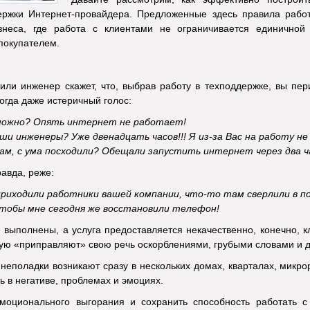
ержки Интернет-провайдера. Предложенные здесь правила рабо
неса, где работа с клиентами не ограничивается единичной
покупателем.
или инженер скажет, что, выбрав работу в техподдержке, вы пер
огда даже истеричный голос:
можно? Опять интернет не работает!
ши инженеры? Уже двенадцать часов!!! Я из-за Вас на работу не
м, с ума посходили? Обещали запустить интернет через два час
равда, реже:
риходили работники вашей компании, что-то там сверлили в п
тобы мне сегодня же восстановили телефон!
 выполнены, а услуга предоставляется некачественно, конечно, 
ую «приправляют» свою речь оскорблениями, грубыми словами и д
 неполадки возникают сразу в нескольких домах, кварталах, микро
ь в негативе, проблемах и эмоциях.
моционального выгорания и сохранить способность работать с