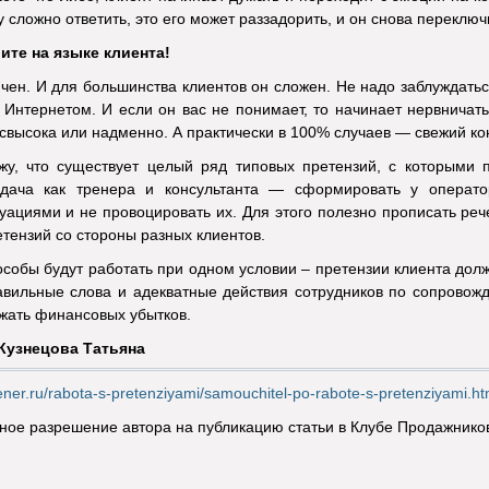
 сложно ответить, это его может раззадорить, и он снова переключ
ите на языке клиента!
ен. И для большинства клиентов он сложен. Не надо заблуждаться
 Интернетом. И если он вас не понимает, то начинает нервничать
 свысока или надменно. А практически в 100% случаев — свежий ко
жу, что существует целый ряд типовых претензий, с которыми 
дача как тренера и консультанта — сформировать у операто
ациями и не провоцировать их. Для этого полезно прописать реч
тензий со стороны разных клиентов.
особы будут работать при одном условии – претензии клиента до
авильные слова и адекватные действия сотрудников по сопровожд
жать финансовых убытков.
 Кузнецова Татьяна
trener.ru/rabota-s-pretenziyami/samouchitel-po-rabote-s-pretenziyami.ht
ое разрешение автора на публикацию статьи в Клубе Продажнико