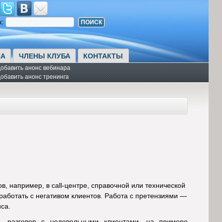
к:
А
ЧЛЕНЫ КЛУБА
КОНТАКТЫ
обавить анонс вебинара
обавить анонс тренинга
в, например, в call-центре, справочной или технической
работать с негативом клиентов. Работа с претензиями —
са.
ть разговор с недовольными клиентами, на примере