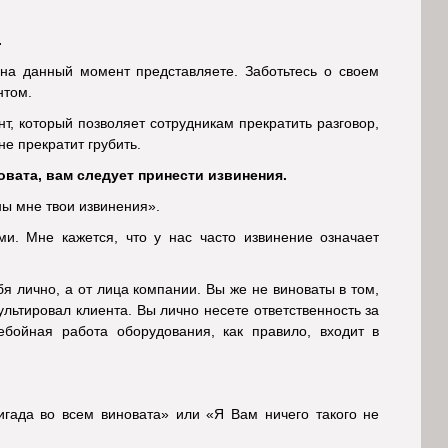
.
 на данный момент представляете. Заботьтесь о своем
нтом.
т, который позволяет сотрудникам прекратить разговор,
не прекратит грубить.
овата, вам следует принести извинения.
ны мне твои извинения».
ми. Мне кажется, что у нас часто извинение означает
бя лично, а от лица компании. Вы же не виноваты в том,
ультировал клиента. Вы лично несете ответственность за
ебойная работа оборудования, как правило, входит в
игада во всем виновата» или «Я Вам ничего такого не