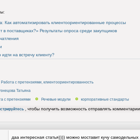
ы:
са: Как автоматизировать клиентоориентированные процессы
ит в поставщиках?» Результаты опроса среди закупщиков
чатления
и
 идти на встречу клиенту?
Работа с претензиями, клиентоориентированность
узнецова Татьяна
та с претензиями
Речевые модули
корпоративные стандарты
, чтобы получить возможность отправлять комментарии
истрируйтесь
даа интересная статья)))) можно моставит кучу самодельных 