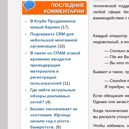
ПОСЛЕДНИЕ
технической подд
КОММЕНТАРИИ
любой сфере биз
взаимодействия с 
В Клубе Продажников
новый бармен
(17)
Подскажите CRM для
Каждый оператор 
небольшой монтажной
недовольный, а ин
организации
(16)
— Сколько 
В связи со СПАМ атакой
— Где же Ва
временно вводится
— Вы что та
премодерация
материалов и
Бывают и такое, п
регистрации
— Сегодня п
пользователей
(11)
Я требую, ч
Где найти актуальные
Если обещания не
обзоры рекламных
Однако они зачаст
сетей?
(4)
Бизнес сколачивает не
Когда технические
состояния. Юрлица
вы рискуете утонут
начали год с роста
Чтобы избежать э
банкротств.
(8)