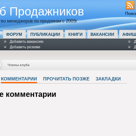
б Продажников
Поис
во менеджеров по продажам с 2009г
ФОРУМ
ПУБЛИКАЦИИ
КНИГИ
ВАКАНСИИ
АФИШ
Добавить вакансию
Д
Добавить резюме
Д
Члены клуба
КОММЕНТАРИИ
ПРОЧИТАТЬ ПОЗЖЕ
ЗАКЛАДКИ
е комментарии