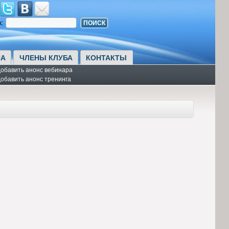
к:
А
ЧЛЕНЫ КЛУБА
КОНТАКТЫ
обавить анонс вебинара
обавить анонс тренинга