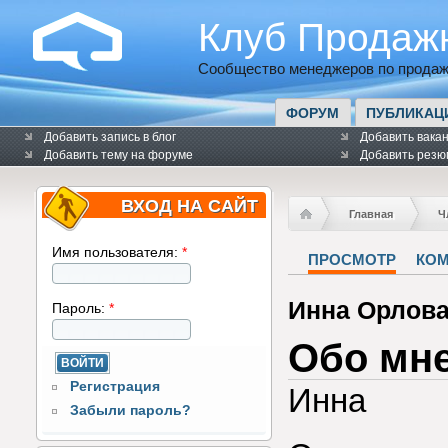
Клуб Продаж
Сообщество менеджеров по продаж
ФОРУМ
ПУБЛИКАЦ
Добавить запись в блог
Добавить вака
Добавить тему на форуме
Добавить резю
ВХОД НА САЙТ
Главная
Ч
Имя пользователя:
*
ПРОСМОТР
КО
Инна Орлов
Пароль:
*
Обо мн
Регистрация
Инна
Забыли пароль?