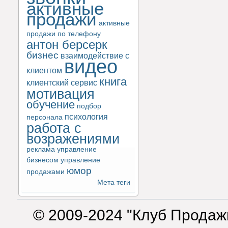
активные
продажи
активные
продажи по телефону
антон берсерк
бизнес
взаимодействие с
видео
клиентом
книга
клиентский сервис
мотивация
обучение
подбор
психология
персонала
работа с
возражениями
реклама
управление
бизнесом
управление
юмор
продажами
Мета теги
© 2009-2024 "Клуб Продаж