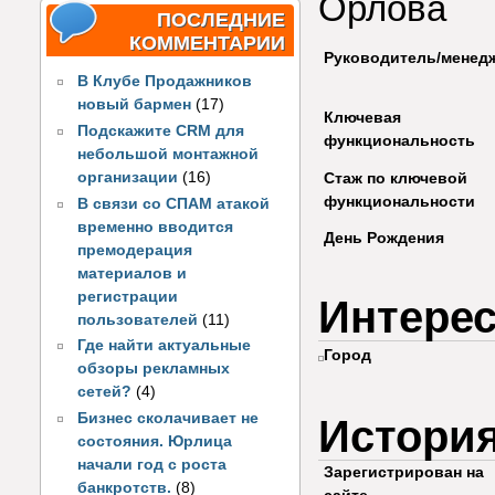
Орлова
ПОСЛЕДНИЕ
КОММЕНТАРИИ
Руководитель/менед
В Клубе Продажников
новый бармен
(17)
Ключевая
Подскажите CRM для
функциональность
небольшой монтажной
организации
(16)
Стаж по ключевой
функциональности
В связи со СПАМ атакой
временно вводится
День Рождения
премодерация
материалов и
регистрации
Интере
пользователей
(11)
Где найти актуальные
Город
обзоры рекламных
сетей?
(4)
Бизнес сколачивает не
Истори
состояния. Юрлица
начали год с роста
Зарегистрирован на
банкротств.
(8)