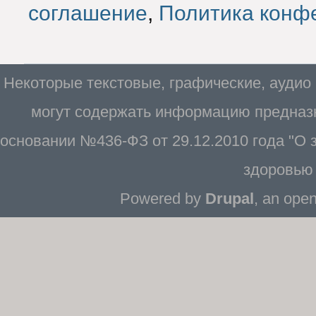
соглашение
,
Политика конф
Некоторые текстовые, графические, аудио
могут содержать информацию предназн
основании №436-ФЗ от 29.12.2010 года "О
здоровью 
Powered by
Drupal
, an ope